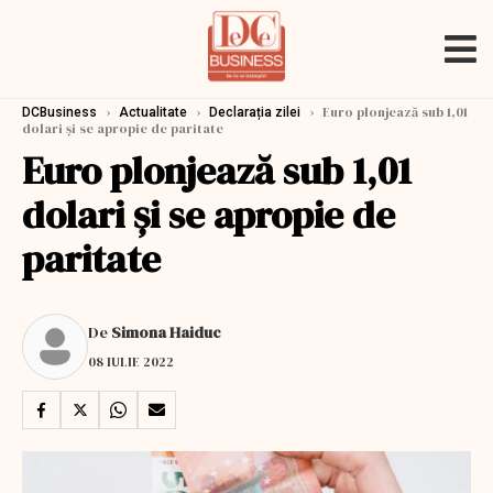
›
›
›
Euro plonjează sub 1,01
DCBusiness
Actualitate
Declarația zilei
dolari și se apropie de paritate
Euro plonjează sub 1,01
dolari și se apropie de
paritate
De
Simona Haiduc
08 IULIE 2022