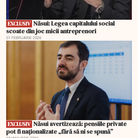
Năsui: Legea capitalului social
EXCLUSIV
scoate din joc micii antreprenori
01 FEBRUARIE 2026
EXCLUSIV
Năsui avertizează: pensiile private
EXCLUSIV
pot fi naționalizate „fără să ni se spună”