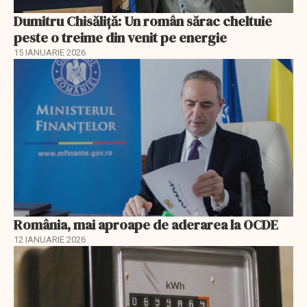
Dumitru Chisăliţă: Un român sărac cheltuie
peste o treime din venit pe energie
15 IANUARIE 2026
România, mai aproape de aderarea la OCDE
12 IANUARIE 2026
EXCLUSIV