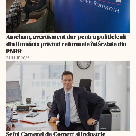
Amcham, avertisment dur pentru politicienii
din România privind reformele întârziate din
PNRR
21 IULIE 2026
Șeful Camerei de Comerț și Industrie