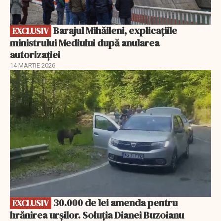
Barajul Mihăileni, explicațiile
EXCLUSIV
ministrului Mediului după anularea
autorizației
14 MARTIE 2026
EXCLUSIV
30.000 de lei amenda pentru
EXCLUSIV
hrănirea urșilor. Soluția Dianei Buzoianu