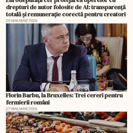
Eurodeputații cer protejarea operelor cu
drepturi de autor folosite de AI: transparență
totală și remunerație corectă pentru creatori
29 IANUARIE 2026
Florin Barbu, la Bruxelles: Trei cereri pentru
fermierii români
27 IANUARIE 2026