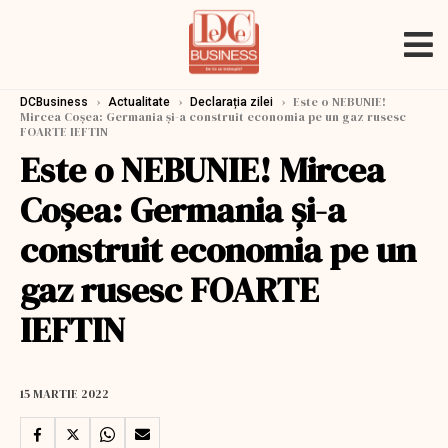
›
›
›
Este o NEBUNIE!
DCBusiness
Actualitate
Declarația zilei
Mircea Coșea: Germania și-a construit economia pe un gaz rusesc
FOARTE IEFTIN
Este o NEBUNIE! Mircea
Coșea: Germania și-a
construit economia pe un
gaz rusesc FOARTE
IEFTIN
15 MARTIE 2022