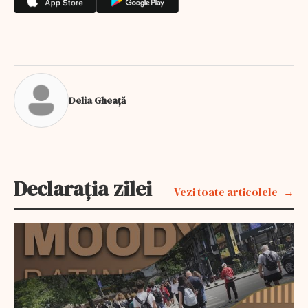
Delia Gheață
Declarația zilei
Vezi toate articolele