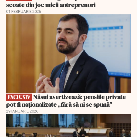
scoate din joc micii antreprenori
01 FEBRUARIE 2026
EXCLUSIV
Năsui avertizează: pensiile private
EXCLUSIV
pot fi naționalizate „fără să ni se spună”
29 IANUARIE 2026