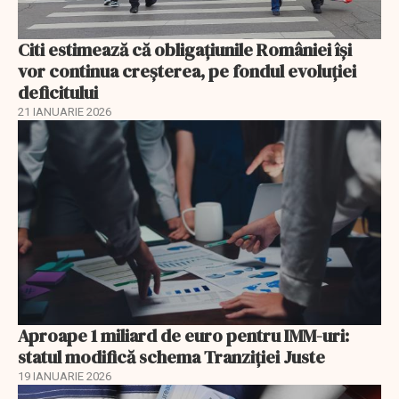
Citi estimează că obligațiunile României își
vor continua creșterea, pe fondul evoluției
deficitului
21 IANUARIE 2026
Aproape 1 miliard de euro pentru IMM-uri:
statul modifică schema Tranziției Juste
19 IANUARIE 2026