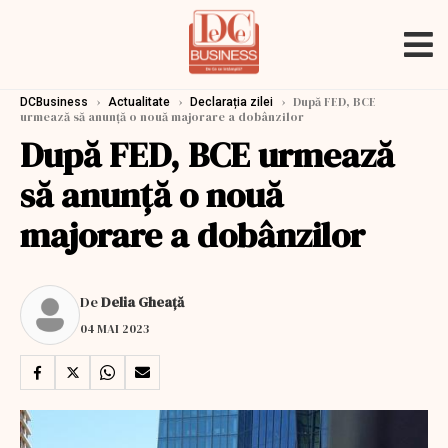
›
›
›
După FED, BCE
DCBusiness
Actualitate
Declarația zilei
urmează să anunță o nouă majorare a dobânzilor
După FED, BCE urmează
să anunță o nouă
majorare a dobânzilor
De
Delia Gheață
04 MAI 2023