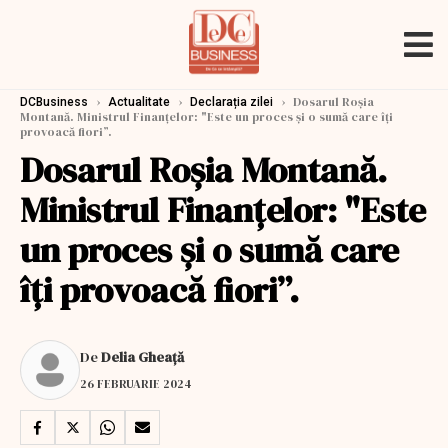
›
›
›
Dosarul Roșia
DCBusiness
Actualitate
Declarația zilei
Montană. Ministrul Finanțelor: "Este un proces şi o sumă care îţi
provoacă fiori”.
Dosarul Roșia Montană.
Ministrul Finanțelor: "Este
un proces şi o sumă care
îţi provoacă fiori”.
De
Delia Gheață
26 FEBRUARIE 2024