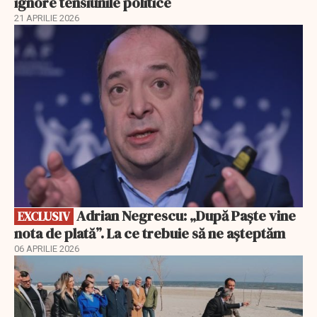
ignore tensiunile politice
21 APRILIE 2026
EXCLUSIV
Adrian Negrescu: „După Paște vine
EXCLUSIV
nota de plată”. La ce trebuie să ne așteptăm
06 APRILIE 2026