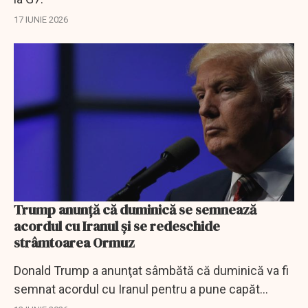
17 IUNIE 2026
Trump anunţă că duminică se semnează
acordul cu Iranul şi se redeschide
strâmtoarea Ormuz
Donald Trump a anunţat sâmbătă că duminică va fi
semnat acordul cu Iranul pentru a pune capăt
războiului, ceea ce va permite redeschiderea