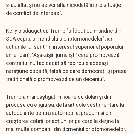
s-au aflat şi nu se vor afla niciodată într-o situaţie
de conflict de interese".
Kelly a adăugat că Trump "a făcut cu mândrie din
SUA capitala mondială a criptomonedelor", iar
acţiunile lui sunt "în interesul superior al poporului
american". "Aşa-zişii 'jurnalişti' care promovează
contrariul nu fac decât să recircule aceeaşi
naraţiune obosită, falsă pe care democraţii şi presa
tradiţională o promovează de un deceniu".
Trump a mai câştigat milioane de dolari şi din
produse cu efigia sa, de la articole vestimentare la
autocolante pentru automobile, precum şi din
creşterea cotaţiilor acţiunilor pe care le deţine la
mai multe companii din domeniul criptomonedelor,