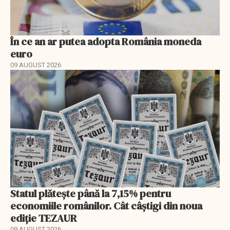
În ce an ar putea adopta România moneda
euro
09 AUGUST 2026
Statul plătește până la 7,15% pentru
economiile românilor. Cât câștigi din noua
ediție TEZAUR
09 AUGUST 2026