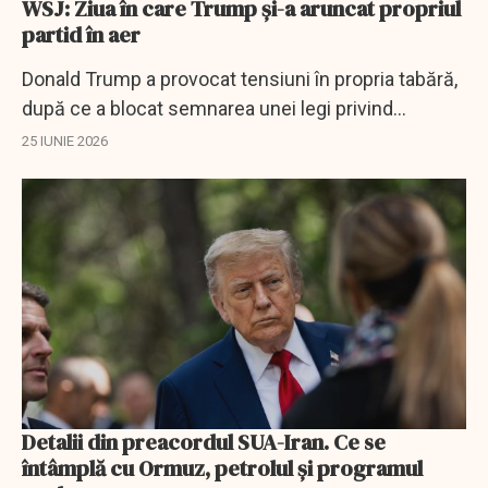
WSJ: Ziua în care Trump și-a aruncat propriul
partid în aer
Donald Trump a provocat tensiuni în propria tabără,
după ce a blocat semnarea unei legi privind
locuințele și a criticat senatori republicani și aliați
25 IUNIE 2026
NATO.
Detalii din preacordul SUA-Iran. Ce se
întâmplă cu Ormuz, petrolul și programul