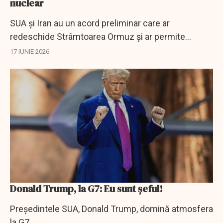
nuclear
SUA și Iran au un acord preliminar care ar
redeschide Strâmtoarea Ormuz și ar permite
reluarea exporturilor iraniene de petrol.
17 IUNIE 2026
Donald Trump, la G7: Eu sunt șeful!
Preşedintele SUA, Donald Trump, domină atmosfera
la G7.