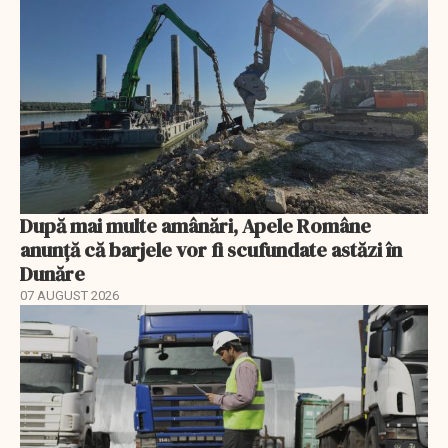
După mai multe amânări, Apele Române
anunță că barjele vor fi scufundate astăzi în
Dunăre
07 AUGUST 2026