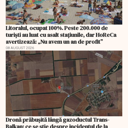
Litoralul, ocupat 100%. Peste 200.000 de
turiști au luat cu asalt stațiunile, dar HoReCa
avertizează: „Nu avem un an de profit”
08 AUGUST 2026
Dronă prăbușită lângă gazoductul Trans-
Balkan: ce se știe despre incidentul de la