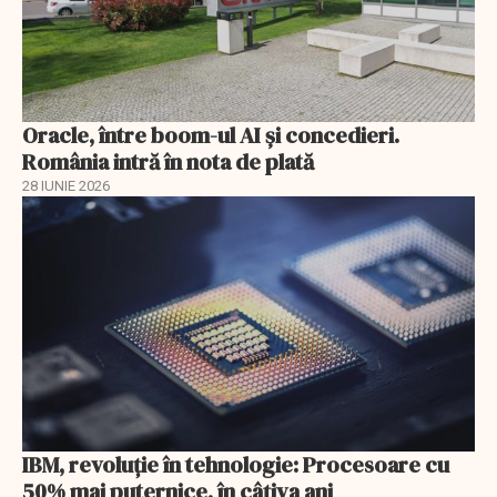
Oracle, între boom-ul AI și concedieri.
România intră în nota de plată
28 IUNIE 2026
IBM, revoluţie în tehnologie: Procesoare cu
50% mai puternice, în câţiva ani