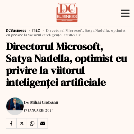
›
›
Directorul Microsoft, Satya Nadella, optimist
DCBusiness
IT&C
cu privire la viitorul inteligenței artificiale
Directorul Microsoft,
Satya Nadella, optimist cu
privire la viitorul
inteligenței artificiale
De
Mihai Ciobanu
17 IANUARIE 2024