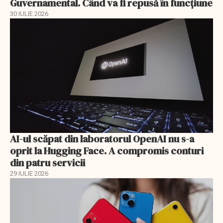
Guvernamental. Când va fi repusă în funcțiune
30 IULIE 2026
AI-ul scăpat din laboratorul OpenAI nu s-a
oprit la Hugging Face. A compromis conturi
din patru servicii
29 IULIE 2026