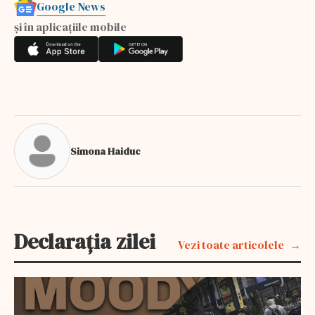
Google News
și în aplicațiile mobile
Simona Haiduc
Declarația zilei
Vezi toate articolele