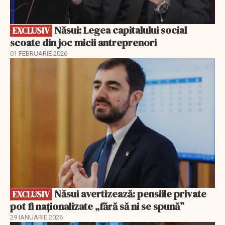
Năsui: Legea capitalului social
EXCLUSIV
scoate din joc micii antreprenori
01 FEBRUARIE 2026
EXCLUSIV
Năsui avertizează: pensiile private
EXCLUSIV
pot fi naționalizate „fără să ni se spună”
29 IANUARIE 2026