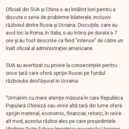
Oficiali din SUA și China s-au întâlnit luni pentru a
discuta o serie de probleme bilaterale, inclusiv
războiul dintre Rusia și Ucraina. Discuțiile, care au
avut loc la Roma, în Italia, s-au întins pe durata a 7
ore și au fost descrise ca fiind "intense" de către un
înalt oficial al administrației americane.
SUA au avertizat cu privire la consecințele pentru
orice țară care oferă sprijin Rusiei pe fondul
războiului desfășurat în Ucraina.
"Urmărim cu mare atenție măsura în care Republica
Populară Chineză sau orice altă țară din lume oferă
sprijin material, economic, financiar, retoric, în orice
alt mod, acestui război ales pe care președintele
Vladimir Putin îl duce împotriva guvernului Ucrainei,