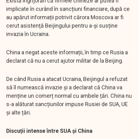
Există îngrijorări că firmele chineze ar putea fi
implicate în curând în sancțiuni financiare, după ce
au apărut informații potrivit cărora Moscova ar fi
cerut asistență Beijingului pentru a-și susține
invazia în Ucraina.
China a negat aceste informații, în timp ce Rusia a
declarat că nu a cerut ajutor militar de la Beijing.
De când Rusia a atacat Ucraina, Beijingul a refuzat
să îl numească invazie și a declarat că China va
menține un comerț normal cu ambele țări. China nu
s-a alăturat sancțiunilor impuse Rusiei de SUA, UE
și alte țări.
Discuții intense între SUA și China