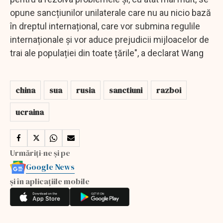
opune sancțiunilor unilaterale care nu au nicio bază
în dreptul internațional, care vor submina regulile
internaționale și vor aduce prejudicii mijloacelor de
trai ale populației din toate țările", a declarat Wang
china
sua
rusia
sanctiuni
razboi
ucraina
Urmăriți-ne și pe
Google News
și în aplicațiile mobile