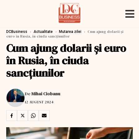
›
›
›
Cum ajung dolarii și
DCBusiness
Actualitate
Mutarea zilei
euro în Rusia, în ciuda sancțiunilor
Cum ajung dolarii și euro
în Rusia, în ciuda
sancțiunilor
De
Mihai Ciobanu
12 AUGUST 2024