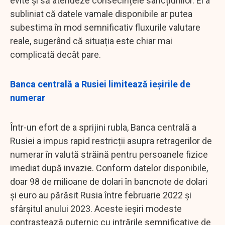
evite și să atenueze consecințele sancțiunilor. El a
subliniat că datele vamale disponibile ar putea
subestima în mod semnificativ fluxurile valutare
reale, sugerând că situația este chiar mai
complicată decât pare.
Banca centrală a Rusiei limitează ieșirile de
numerar
Într-un efort de a sprijini rubla, Banca centrală a
Rusiei a impus rapid restricții asupra retragerilor de
numerar în valută străină pentru persoanele fizice
imediat după invazie. Conform datelor disponibile,
doar 98 de milioane de dolari în bancnote de dolari
și euro au părăsit Rusia între februarie 2022 și
sfârșitul anului 2023. Aceste ieșiri modeste
contrastează puternic cu intrările semnificative de