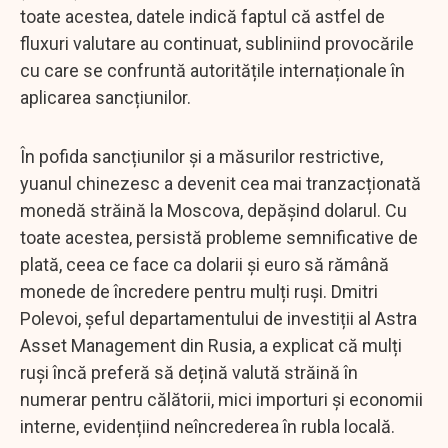
toate acestea, datele indică faptul că astfel de
fluxuri valutare au continuat, subliniind provocările
cu care se confruntă autoritățile internaționale în
aplicarea sancțiunilor.
În pofida sancțiunilor și a măsurilor restrictive,
yuanul chinezesc a devenit cea mai tranzacționată
monedă străină la Moscova, depășind dolarul. Cu
toate acestea, persistă probleme semnificative de
plată, ceea ce face ca dolarii și euro să rămână
monede de încredere pentru mulți ruși. Dmitri
Polevoi, șeful departamentului de investiții al Astra
Asset Management din Rusia, a explicat că mulți
ruși încă preferă să dețină valută străină în
numerar pentru călătorii, mici importuri și economii
interne, evidențiind neîncrederea în rubla locală.