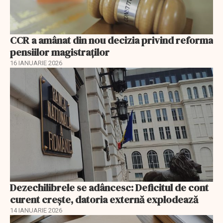
CCR a amânat din nou decizia privind reforma
pensiilor magistraţilor
16 IANUARIE 2026
Dezechilibrele se adâncesc: Deficitul de cont
curent crește, datoria externă explodează
14 IANUARIE 2026