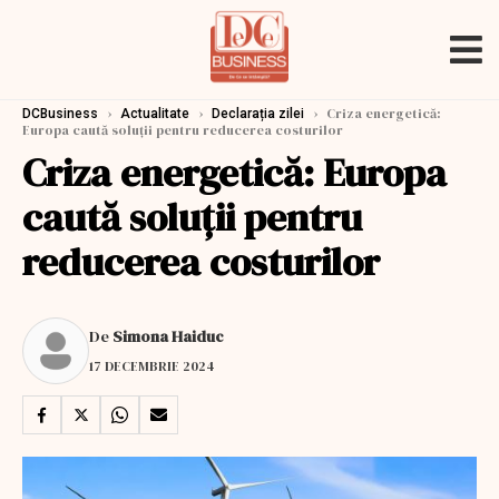
›
›
›
Criza energetică:
DCBusiness
Actualitate
Declarația zilei
Europa caută soluții pentru reducerea costurilor
Criza energetică: Europa
caută soluții pentru
reducerea costurilor
De
Simona Haiduc
17 DECEMBRIE 2024