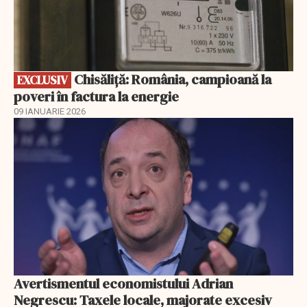
Chisăliță: România, campioană la
EXCLUSIV
poveri în factura la energie
09 IANUARIE 2026
Avertismentul economistului Adrian
Negrescu: Taxele locale, majorate excesiv