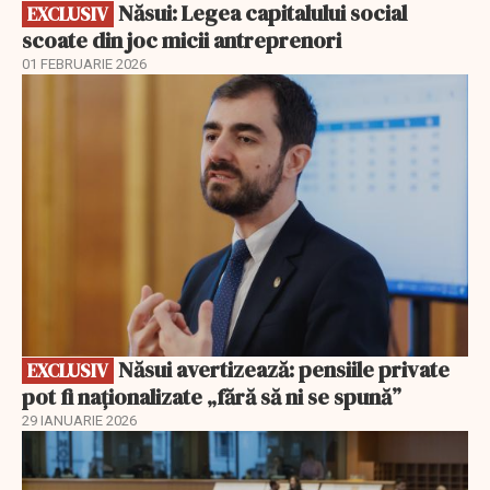
Năsui: Legea capitalului social
EXCLUSIV
scoate din joc micii antreprenori
01 FEBRUARIE 2026
EXCLUSIV
Năsui avertizează: pensiile private
EXCLUSIV
pot fi naționalizate „fără să ni se spună”
29 IANUARIE 2026