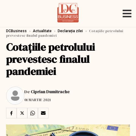
›
›
›
Cotațiile petrolului
DCBusiness
Actualitate
Declarația zilei
prevestesc finalul pandemiei
Cotațiile petrolului
prevestesc finalul
pandemiei
De
Ciprian Dumitrache
01 MARTIE 2021