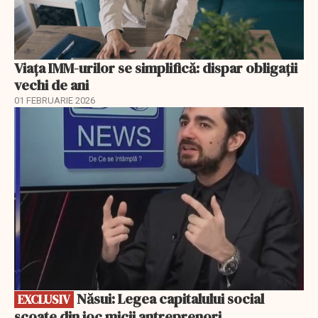
Viața IMM-urilor se simplifică: dispar obligații
vechi de ani
01 FEBRUARIE 2026
EXCLUSIV
Năsui: Legea capitalului social
EXCLUSIV
scoate din joc micii antreprenori