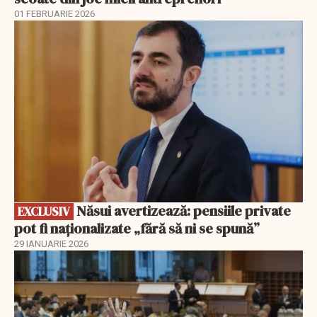
01 FEBRUARIE 2026
EXCLUSIV
Năsui avertizează: pensiile private
EXCLUSIV
pot fi naționalizate „fără să ni se spună”
29 IANUARIE 2026