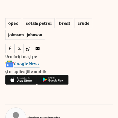
opec
cotatii petrol
brent
crude
johnson - johnson
Urmăriți-ne și pe
Google News
și în aplicațiile mobile
Ciprian Dumitrache