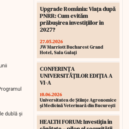
Upgrade România: Viața după
PNRR: Cum evităm
prăbușirea investițiilor în
2027?
27.05.2026
JW Marriott Bucharest Grand
Hotel, Sala Galați
unii
CONFERINȚA
UNIVERSITĂȚILOR EDIȚIA A
VI-A
e Programul
10.06.2026
Universitatea de Științe Agronomice
și Medicină Veterinară din București
e dublă şi
HEALTH FORUM: Investiția în
sănătate – pilon al securității