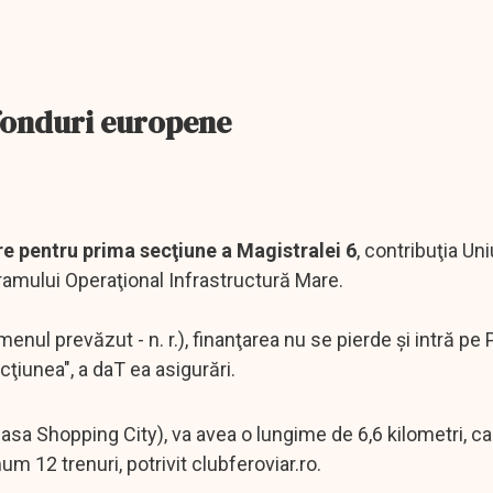
 fonduri europene
re pentru prima secţiune a Magistralei 6
, contribuţia Uni
ramului Operaţional Infrastructură Mare.
ermenul prevăzut - n. r.), finanţarea nu se pierde şi intră p
ţiunea", a daT ea asigurări.
sa Shopping City), va avea o lungime de 6,6 kilometri, cal
um 12 trenuri, potrivit clubferoviar.ro.