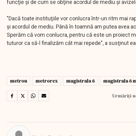
funcţie şi de cum se obţine acordul de mediu şi avizel
"Dacă toate instituţiile vor conlucra într-un ritm mai 
şi acordul de mediu. Până în toamnă am putea avea ac
Sperăm că vom conlucra, pentru că este un proiect maj
tuturor ca să-l finalizăm cât mai repede", a susţinut ea
metrou
metrorex
magistrala 6
magistrala 6 
Urmăriți-n