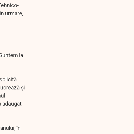
 Tehnico-
rin urmare,
"Suntem la
solicită
lucrează şi
nul
 a adăugat
anului, în