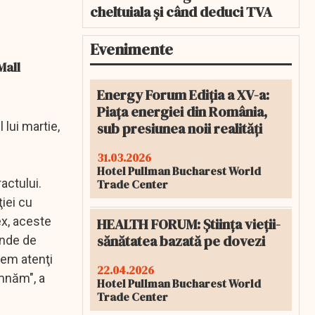
cheltuiala și când deduci TVA
Evenimente
Mall
Energy Forum Ediția a XV-a:
Piața energiei din România,
sub presiunea noii realități
l lui martie,
31.03.2026
Hotel Pullman Bucharest World
actului.
Trade Center
iei cu
ex, aceste
HEALTH FORUM: Știința vieții-
sănătatea bazată pe dovezi
inde de
tem atenţi
22.04.2026
emnăm", a
Hotel Pullman Bucharest World
Trade Center