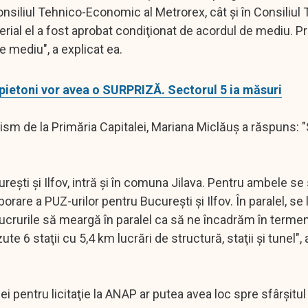
Consiliul Tehnico-Economic al Metrorex, cât şi în Consiliul
terial el a fost aprobat condiţionat de acordul de mediu. P
 mediu", a explicat ea.
pietoni vor avea o SURPRIZĂ. Sectorul 5 ia măsuri
nism de la Primăria Capitalei, Mariana Miclăuş a răspuns: 
reşti şi Ilfov, intră şi în comuna Jilava. Pentru ambele se 
are a PUZ-urilor pentru Bucureşti şi Ilfov. În paralel, se 
 lucrurile să meargă în paralel ca să ne încadrăm în terme
 6 staţii cu 5,4 km lucrări de structură, staţii şi tunel",
 pentru licitaţie la ANAP ar putea avea loc spre sfârşitul 