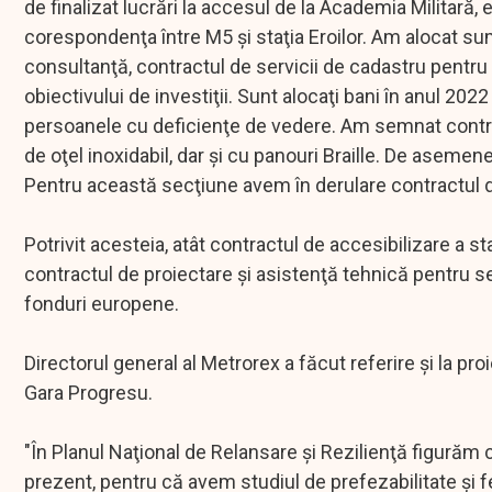
de finalizat lucrări la accesul de la Academia Militară, ex
corespondenţa între M5 şi staţia Eroilor. Am alocat su
consultanţă, contractul de servicii de cadastru pentru
obiectivului de investiţii. Sunt alocaţi bani în anul 202
persoanele cu deficienţe de vedere. Am semnat contrac
de oţel inoxidabil, dar şi cu panouri Braille. De asemen
Pentru această secţiune avem în derulare contractul de
Potrivit acesteia, atât contractul de accesibilizare a s
contractul de proiectare şi asistenţă tehnică pentru sec
fonduri europene.
Directorul general al Metrorex a făcut referire şi la p
Gara Progresu.
"În Planul Naţional de Relansare şi Rezilienţă figurăm
prezent, pentru că avem studiul de prefezabilitate şi f