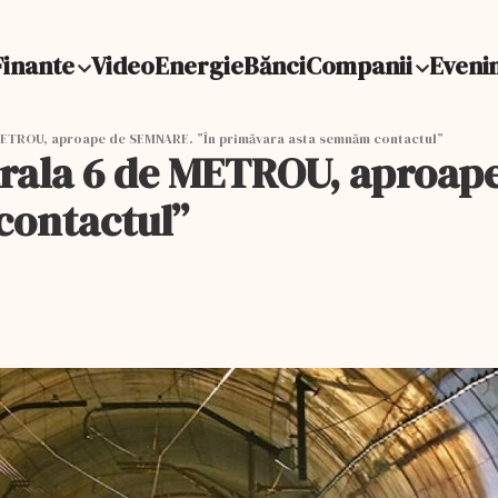
Finante
Video
Energie
Bănci
Companii
Eveni
METROU, aproape de SEMNARE. ”În primăvara asta semnăm contactul”
trala 6 de METROU, aproap
contactul”