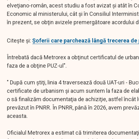
elveţiano-român, acest studiu a fost avizat şi atât în 
Economic al ministerului, cât şi în Consiliul Interminis
în prezent, se obţin avizele premergătoare acordului de
Citește și:
Șoferii care parchează lângă trecerea de 
Întrebată dacă Metrorex a obţinut certificatul de urba
faza de a obţine PUZ-ul".
" După cum ştiţi, linia 4 traversează două UAT-uri - Bucu
certificate de urbanism şi acum suntem la faza de elabor
o să finalizăm documentaţia de achiziţie, astfel încât
prevăzut în PNRR. În PNRR, până în 2026, avem prevăzute
aceasta.
Oficialul Metrorex a estimat că trimiterea documentaţiei