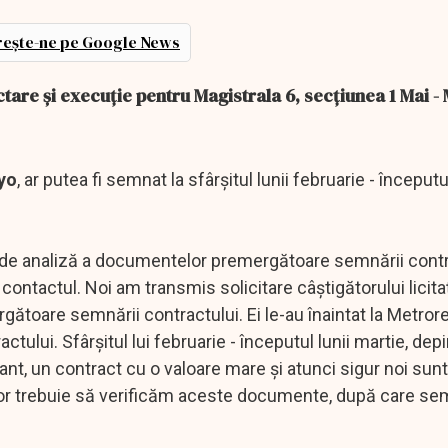
ește-ne pe Google News
are și execuție pentru Magistrala 6, secțiunea 1 Mai - 
yo
, ar putea fi semnat la sfârşitul lunii februarie - începutu
a de analiză a documentelor premergătoare semnării contr
ntactul. Noi am transmis solicitare câştigătorului licitaţ
oare semnării contractului. Ei le-au înaintat la Metror
ui. Sfârşitul lui februarie - începutul lunii martie, dep
nt, un contract cu o valoare mare şi atunci sigur noi sun
iţiilor trebuie să verificăm aceste documente, după care s