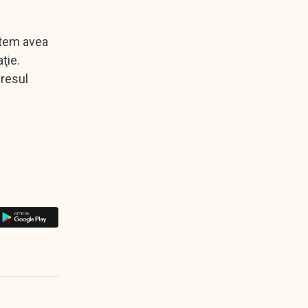
putem avea
ţie.
eresul