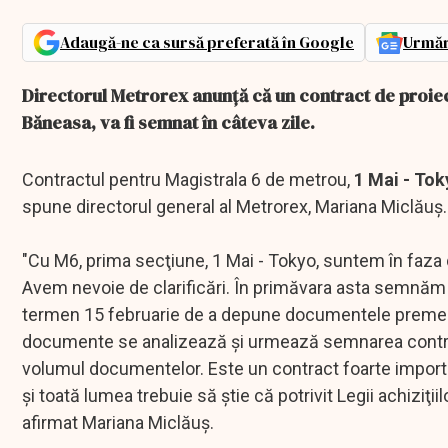
Adaugă-ne ca sursă preferată în Google
Urmăr
Directorul Metrorex anunță că un contract de proiect
Băneasa, va fi semnat în câteva zile.
Contractul pentru Magistrala 6 de metrou,
1 Mai - Tok
spune directorul general al Metrorex, Mariana Miclăuş.
"Cu M6, prima secţiune, 1 Mai - Tokyo, suntem în faz
Avem nevoie de clarificări. În primăvara asta semnăm co
termen 15 februarie de a depune documentele premergăt
documente se analizează şi urmează semnarea contractul
volumul documentelor. Este un contract foarte importa
şi toată lumea trebuie să ştie că potrivit Legii achiz
afirmat Mariana Miclăuş.