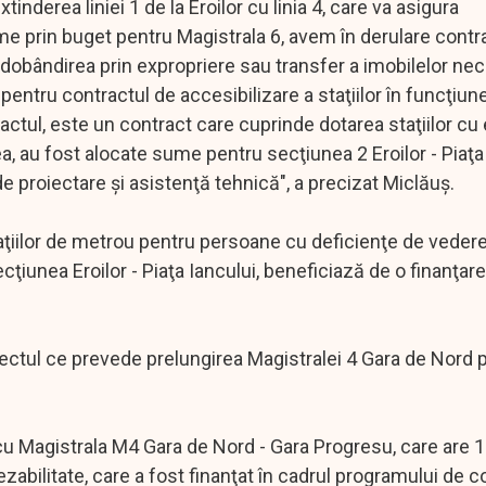
tinderea liniei 1 de la Eroilor cu linia 4, care va asigura
me prin buget pentru Magistrala 6, avem în derulare contr
 dobândirea prin expropriere sau transfer a imobilelor ne
2 pentru contractul de accesibilizare a staţiilor în funcţiun
tul, este un contract care cuprinde dotarea staţiilor c
ea, au fost alocate sume pentru secţiunea 2 Eroilor - Piaţa
 proiectare şi asistenţă tehnică", a precizat Miclăuş.
taţiilor de metrou pentru persoane cu deficienţe de vedere,
ţiunea Eroilor - Piaţa Iancului, beneficiază de o finanţare
roiectul ce prevede prelungirea Magistralei 4 Gara de Nord 
 cu Magistrala M4 Gara de Nord - Gara Progresu, care are 1
ezabilitate, care a fost finanţat în cadrul programului de 