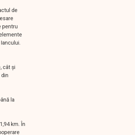
actul de
cesare
e pentru
u elemente
 Iancului.
 cât şi
 din
până la
1,94 km. În
cooperare