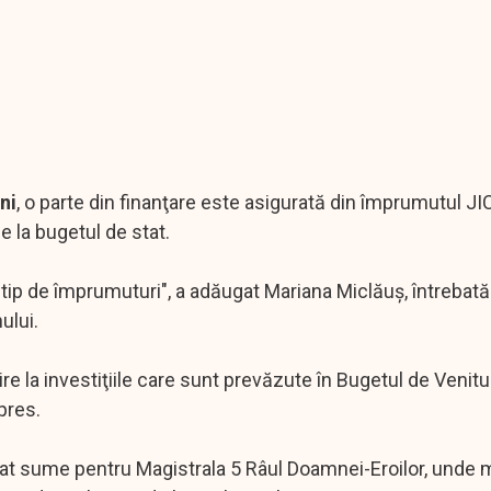
ni
, o parte din finanţare este asigurată din împrumutul JI
e la bugetul de stat.
t tip de împrumuturi", a adăugat Mariana Miclăuş, întrebat
ului.
ire la investiţiile care sunt prevăzute în Bugetul de Venitur
pres.
ocat sume pentru Magistrala 5 Râul Doamnei-Eroilor, unde