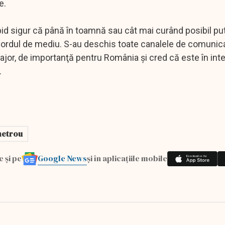
e.
rapid sigur că până în toamnă sau cât mai curând posibil 
ordul de mediu. S-au deschis toate canalele de comunica
or, de importanţă pentru România şi cred că este în int
.
metrou
Google News
e și pe
și în aplicațiile mobile