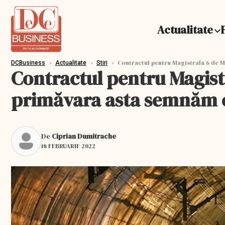
Actualitate
›
›
›
Contractul pentru Magistrala 6 de 
DCBusiness
Actualitate
Stiri
Contractul pentru Magis
primăvara asta semnăm 
De
Ciprian Dumitrache
18 FEBRUARIE 2022