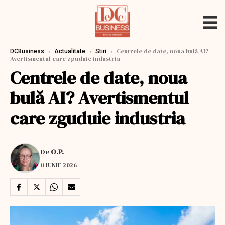
›
›
›
Centrele de date, noua bulă AI?
DCBusiness
Actualitate
Stiri
Avertismentul care zguduie industria
Centrele de date, noua
bulă AI? Avertismentul
care zguduie industria
De
O.P.
11 IUNIE 2026