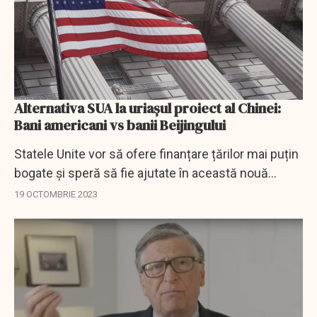
Alternativa SUA la uriașul proiect al Chinei:
Bani americani vs banii Beijingului
Statele Unite vor să ofere finanțare țărilor mai puțin
bogate și speră să fie ajutate în această nouă
misiune de G7 și Banca Mondială în cadrul
19 OCTOMBRIE 2023
Parteneriatului pentru Infrastructură și...