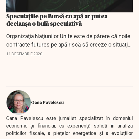
Speculațiile pe Bursă cu apă ar putea
declanşa o bulă speculativă
Organizaţia Naţiunilor Unite este de părere că noile
contracte futures pe apă riscă să creeze o situaţie
în care un bun public esenţial va fi tratat ca aurul
11 DECEMBRIE 2020
sau petrolul, lăsând piaţa...
Oana Pavelescu
Oana Pavelescu este jurnalist specializat în domeniul
economic și financiar, cu experiență solidă în analiza
politicilor fiscale, a piețelor energetice și a evoluțiilor