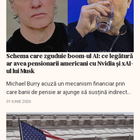
Schema care zguduie boom-ul AI: ce legătură
ar avea pensionarii americani cu Nvidia și xAI-
ul lui Musk
Michael Burry acuză un mecanism financiar prin
care banii de pensie ar ajunge să susțină indirect
boom-ul AI, Nvidia și xAI.
01 IUNIE 2026