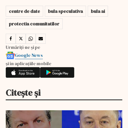
centre de date
bula speculativa
bula ai
protectia comunitatilor
Urmăriți-ne și pe
Google News
și în aplicațiile mobile
Citește și