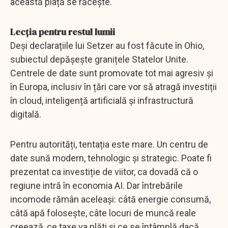
această piață se răcește.
Lecția pentru restul lumii
Deși declarațiile lui Setzer au fost făcute în Ohio,
subiectul depășește granițele Statelor Unite.
Centrele de date sunt promovate tot mai agresiv și
în Europa, inclusiv în țări care vor să atragă investiții
în cloud, inteligență artificială și infrastructură
digitală.
Pentru autorități, tentația este mare. Un centru de
date sună modern, tehnologic și strategic. Poate fi
prezentat ca investiție de viitor, ca dovadă că o
regiune intră în economia AI. Dar întrebările
incomode rămân aceleași: câtă energie consumă,
câtă apă folosește, câte locuri de muncă reale
creează, ce taxe va plăti și ce se întâmplă dacă