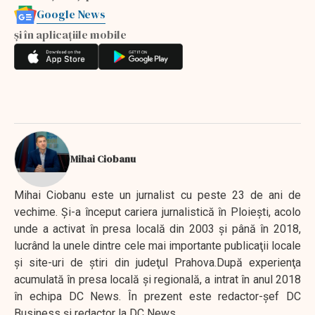
Google News
și în aplicațiile mobile
Mihai Ciobanu
Mihai Ciobanu este un jurnalist cu peste 23 de ani de
vechime. Şi-a început cariera jurnalistică în Ploieşti, acolo
unde a activat în presa locală din 2003 şi până în 2018,
lucrând la unele dintre cele mai importante publicaţii locale
şi site-uri de ştiri din judeţul Prahova.După experienţa
acumulată în presa locală şi regională, a intrat în anul 2018
în echipa DC News. În prezent este redactor-şef DC
Business şi redactor la DC News.