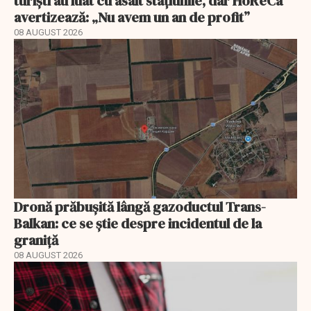
turiști au luat cu asalt stațiunile, dar HoReCa
avertizează: „Nu avem un an de profit”
08 AUGUST 2026
Dronă prăbușită lângă gazoductul Trans-
Balkan: ce se știe despre incidentul de la
graniță
08 AUGUST 2026