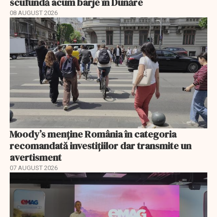
scufundă acum barje în Dunăre
08 AUGUST 2026
Moody’s menține România în categoria
recomandată investițiilor dar transmite un
avertisment
07 AUGUST 2026