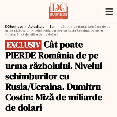
›
›
›
Cât poate PIERDE România de pe
DCBusiness
Actualitate
Stiri
urma războiului. Nivelul schimburilor cu Rusia/Ucraina. Dumitru
Costin: Miză de miliarde de dolari
Cât poate
EXCLUSIV
PIERDE România de pe
urma războiului. Nivelul
schimburilor cu
Rusia/Ucraina. Dumitru
Costin: Miză de miliarde
de dolari