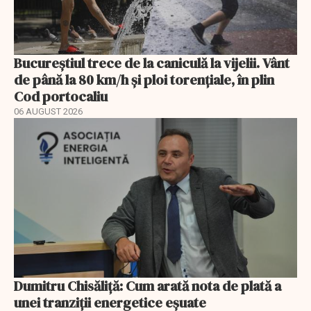
Bucureștiul trece de la caniculă la vijelii. Vânt
de până la 80 km/h și ploi torențiale, în plin
Cod portocaliu
06 AUGUST 2026
Dumitru Chisăliță: Cum arată nota de plată a
unei tranziții energetice eșuate