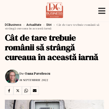
›
›
›
Cât de tare trebuie românii să
DCBusiness
Actualitate
Stiri
strângă cureaua în această iarnă
Cât de tare trebuie
românii să strângă
cureaua în această iarnă
De
Oana Pavelescu
01 SEPTEMBRIE 2022