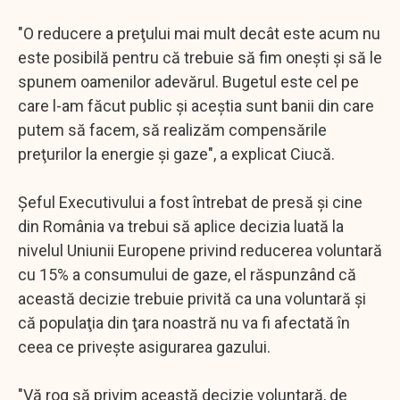
"O reducere a preţului mai mult decât este acum nu
este posibilă pentru că trebuie să fim oneşti şi să le
spunem oamenilor adevărul. Bugetul este cel pe
care l-am făcut public şi aceştia sunt banii din care
putem să facem, să realizăm compensările
preţurilor la energie şi gaze", a explicat Ciucă.
Şeful Executivului a fost întrebat de presă şi cine
din România va trebui să aplice decizia luată la
nivelul Uniunii Europene privind reducerea voluntară
cu 15% a consumului de gaze, el răspunzând că
această decizie trebuie privită ca una voluntară şi
că populaţia din ţara noastră nu va fi afectată în
ceea ce priveşte asigurarea gazului.
"Vă rog să privim această decizie voluntară, de