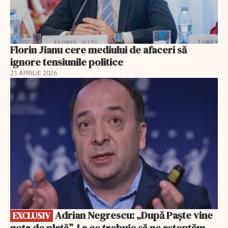
Florin Jianu cere mediului de afaceri să
ignore tensiunile politice
21 APRILIE 2026
EXCLUSIV
Adrian Negrescu: „După Paște vine
EXCLUSIV
nota de plată”. La ce trebuie să ne așteptăm