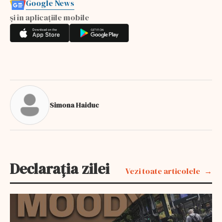
Google News
și în aplicațiile mobile
Simona Haiduc
Declarația zilei
Vezi toate articolele