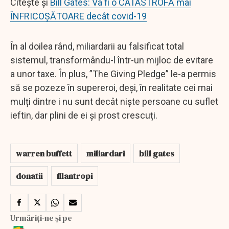
Citește și
Bill Gates: Va fi o CATASTROFĂ mai
ÎNFRICOȘĂTOARE decât covid-19
În al doilea rând, miliardarii au falsificat total
sistemul, transformându-l într-un mijloc de evitare
a unor taxe. În plus, ”The Giving Pledge” le-a permis
să se pozeze în supereroi, deși, în realitate cei mai
mulți dintre i nu sunt decât niște persoane cu suflet
ieftin, dar plini de ei și prost crescuți.
warren buffett
miliardari
bill gates
donatii
filantropi
Urmăriți-ne și pe