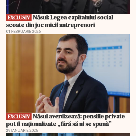
Năsui: Legea capitalului social
EXCLUSIV
scoate din joc micii antreprenori
01 FEBRUARIE 2026
EXCLUSIV
Năsui avertizează: pensiile private
EXCLUSIV
pot fi naționalizate „fără să ni se spună”
29 IANUARIE 2026