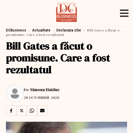
›
›
›
Bill Gates a făcut o
DCBusiness
Actualitate
Declarația zilei
promisune. Care a fost rezultatul
Bill Gates a făcut o
promisune. Care a fost
rezultatul
De
Simona Haiduc
28 OCTOMBRIE 2020