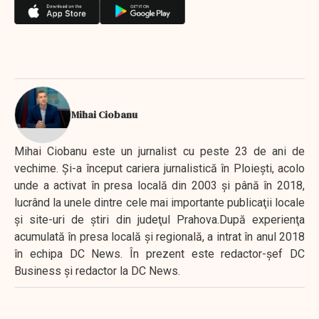
Mihai Ciobanu
Mihai Ciobanu este un jurnalist cu peste 23 de ani de
vechime. Şi-a început cariera jurnalistică în Ploieşti, acolo
unde a activat în presa locală din 2003 şi până în 2018,
lucrând la unele dintre cele mai importante publicaţii locale
şi site-uri de ştiri din judeţul Prahova.După experienţa
acumulată în presa locală şi regională, a intrat în anul 2018
în echipa DC News. În prezent este redactor-şef DC
Business şi redactor la DC News.