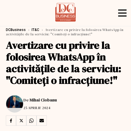
›
›
Avertizare cu privire la folosirea WhatsApp în
DCBusiness
IT&C
activităţile de la serviciu: "Comiteţi o infracţiune!"
Avertizare cu privire la
folosirea WhatsApp în
activităţile de la serviciu:
"Comiteţi o infracţiune!"
De
Mihai Ciobanu
25 APRILIE 2024