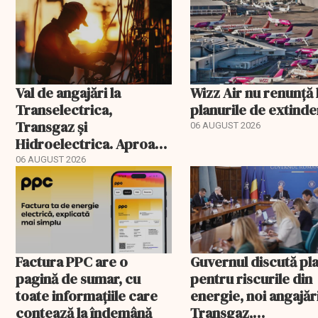
Val de angajări la
Wizz Air nu renunță 
Transelectrica,
planurile de extind
Transgaz și
06 AUGUST 2026
Hidroelectrica. Aproape
400 de posturi aprobate
06 AUGUST 2026
Factura PPC are o
Guvernul discută pl
pagină de sumar, cu
pentru riscurile din
toate informațiile care
energie, noi angajări
contează la îndemână
Transgaz,