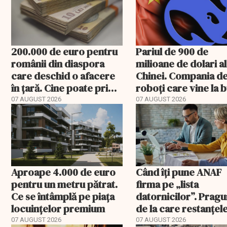
200.000 de euro pentru
Pariul de 900 de
românii din diaspora
milioane de dolari al
care deschid o afacere
Chinei. Compania d
în țară. Cine poate primi
roboți care vine la 
banii și ce trebuie
07 AUGUST 2026
07 AUGUST 2026
rambursat
Aproape 4.000 de euro
Când îți pune ANAF
pentru un metru pătrat.
firma pe „lista
Ce se întâmplă pe piața
datornicilor”. Pragu
locuințelor premium
de la care restanțel
devin publice
07 AUGUST 2026
07 AUGUST 2026