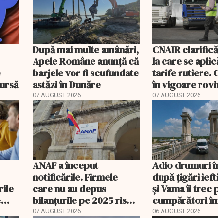
După mai multe amânări,
CNAIR clarifică
Apele Române anunță că
la care se aplic
e
barjele vor fi scufundate
tarife rutiere. 
bursă
astăzi în Dunăre
în vigoare rovin
TollRo
07 AUGUST 2026
07 AUGUST 2026
ANAF a început
Adio drumuri î
notificările. Firmele
după țigări ief
rile
care nu au depus
și Vama îi trec 
e
bilanțurile pe 2025 riscă
cumpărători în
să ajungă inactive fiscal
registru electr
07 AUGUST 2026
06 AUGUST 2026