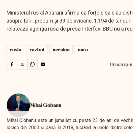
Ministerul rus al Apărării afirmă că forțele sale au dist
asupra țării, precum și 99 de avioane, 1.194 de tancuri 
relatează agenția rusă de presă Interfax. BBC nu a reuși
rusia
razboi
ucraina
nato
Urmăriți-n
Mihai Ciobanu
Mihai Ciobanu este un jurnalist cu peste 23 de ani de vechime
locală din 2003 şi până în 2018, lucrând la unele dintre cele 