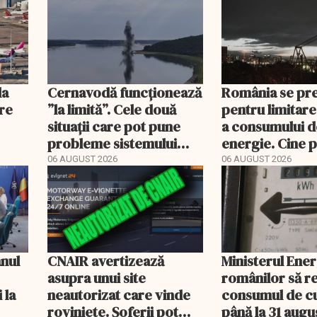
la
Cernavodă funcționează
România se pr
ere
”la limită”. Cele două
pentru limitare
situații care pot pune
a consumului d
probleme sistemului
energie. Cine p
energetic
deconectat
06 AUGUST 2026
06 AUGUST 2026
anul
CNAIR avertizează
Ministerul Ener
asupra unui site
românilor să r
 la
neautorizat care vinde
consumul de c
roviniete. Șoferii pot
până la 31 augu