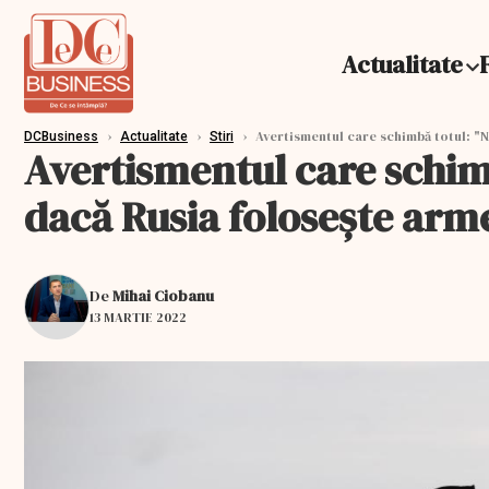
Actualitate
›
›
›
Avertismentul care schimbă totul: "N
DCBusiness
Actualitate
Stiri
Avertismentul care schim
dacă Rusia foloseşte arm
De
Mihai Ciobanu
13 MARTIE 2022