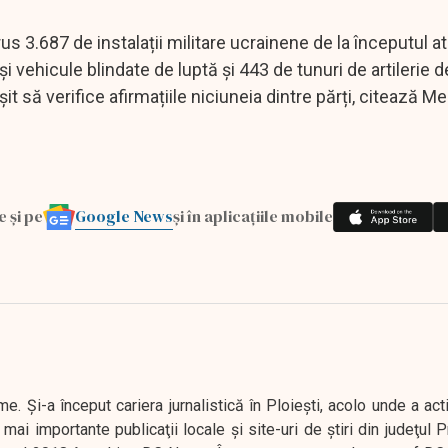
rus 3.687 de instalații militare ucrainene de la începutul a
și vehicule blindate de luptă și 443 de tunuri de artilerie 
t să verifice afirmațiile niciuneia dintre părți, citează Me
Google News
e și pe
și în aplicațiile mobile
. Şi-a început cariera jurnalistică în Ploieşti, acolo unde a act
mai importante publicaţii locale şi site-uri de ştiri din judeţul