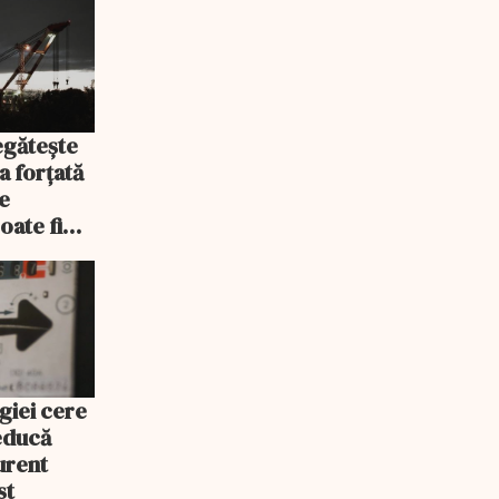
egătește
a forțată
e
oate fi
giei cere
educă
urent
st