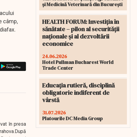
și Medicină Veterinară din București
tacului
HEALTH FORUM: Investiția în
de câmp,
sănătate – pilon al securității
diafax.
naționale și al dezvoltării
economice
24.06.2026
Hotel Pullman Bucharest World
Trade Center
Educația rutieră, disciplină
obligatorie indiferent de
vârstă
31.07.2026
Platourile DC Media Group
ivat în presa
 Prahova.După