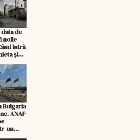
 data de
ă noile
Când intră
ieta și
n Bulgaria
tine. ANAF
pe
tr-un
onic