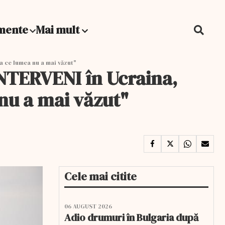
mente
Mai mult
a ce lumea nu a mai văzut"
INTERVENI în Ucraina,
nu a mai văzut"
Cele mai citite
06 AUGUST 2026
Adio drumuri în Bulgaria după