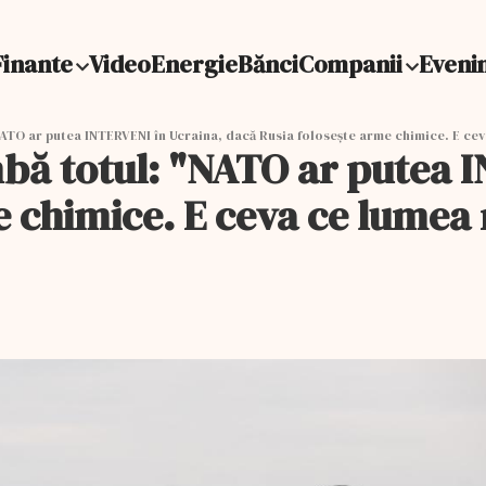
Finante
Video
Energie
Bănci
Companii
Eveni
ATO ar putea INTERVENI în Ucraina, dacă Rusia foloseşte arme chimice. E cev
bă totul: "NATO ar putea 
e chimice. E ceva ce lumea 