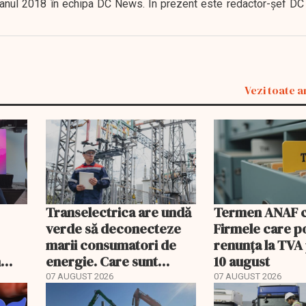
 în anul 2018 în echipa DC News. În prezent este redactor-şef DC
Vezi toate a
Transelectrica are undă
Termen ANAF ch
verde să deconecteze
Firmele care p
marii consumatori de
renunța la TVA
n
energie. Care sunt
10 august
condițiile
07 AUGUST 2026
07 AUGUST 2026