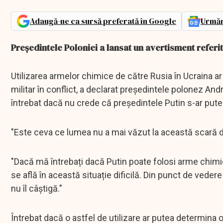
Adaugă-ne ca sursă preferată în Google
Urmăr
Preşedintele Poloniei a lansat un avertisment referit
Utilizarea armelor chimice de către Rusia în Ucraina a
militar în conflict, a declarat președintele polonez An
întrebat dacă nu crede că președintele Putin s-ar put
"Este ceva ce lumea nu a mai văzut la această scară de
"Dacă mă întrebați dacă Putin poate folosi arme chimi
se află în această situație dificilă. Din punct de vedere 
nu îl câștigă."
Întrebat dacă o astfel de utilizare ar putea determina 