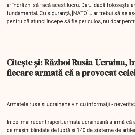
ar îndrăzni să facă acest lucru. Dar... dacă folosește 
fundamental. Cu siguranță, [NATO]... ar trebui să se a
pentru că atunci începe să fie periculos, nu doar pentr
Citeşte şi: Război Rusia-Ucraina, 
fiecare armată că a provocat celei
Armatele ruse şi ucrainene vin cu informaţii - neverifi
În cel mai recent raport, armata ucraineană afirmă că a
de mașini blindate de luptă și 140 de sisteme de artiler