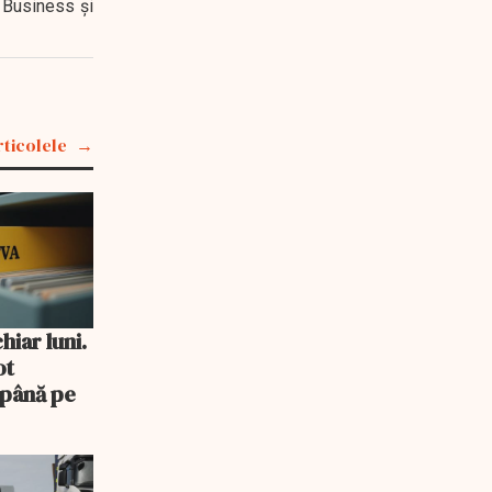
 Business şi
rticolele
iar luni.
ot
 până pe