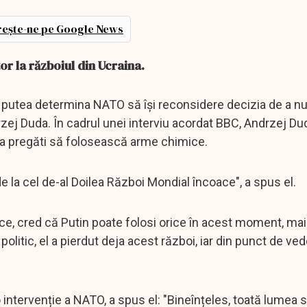
ește-ne pe Google News
or la războiul din Ucraina.
r putea determina NATO să își reconsidere decizia de a nu
drzej Duda. În cadrul unei interviu acordat BBC, Andrzej Du
ea pregăti să folosească arme chimice.
 la cel de-al Doilea Război Mondial încoace", a spus el.
ce, cred că Putin poate folosi orice în acest moment, mai
politic, el a pierdut deja acest război, iar din punct de vede
o intervenție a NATO, a spus el: "Bineînțeles, toată lumea 