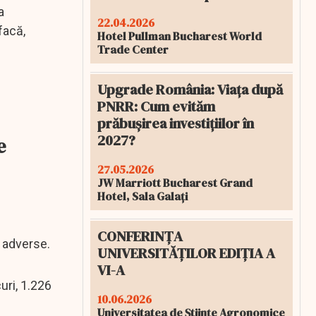
a
22.04.2026
facă,
Hotel Pullman Bucharest World
Trade Center
Upgrade România: Viața după
PNRR: Cum evităm
prăbușirea investițiilor în
2027?
e
27.05.2026
JW Marriott Bucharest Grand
Hotel, Sala Galați
CONFERINȚA
i adverse.
UNIVERSITĂȚILOR EDIȚIA A
VI-A
uri, 1.226
10.06.2026
Universitatea de Științe Agronomice