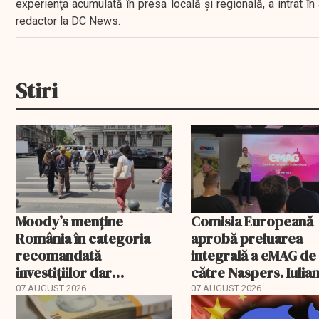
experienţa acumulată în presa locală şi regională, a intrat
redactor la DC News.
Stiri
Moody’s menține
Comisia Europeană
România în categoria
aprobă preluarea
recomandată
integrală a eMAG de
investițiilor dar
către Naspers. Iulia
transmite un
Stanciu iese din
07 AUGUST 2026
07 AUGUST 2026
avertisment
acționariat