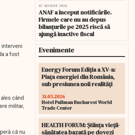
07 AUGUST 2026
ANAF a început notificările.
Firmele care nu au depus
bilanțurile pe 2025 riscă să
ajungă inactive fiscal
 interveni
Evenimente
da a fost
Energy Forum Ediția a XV-a:
Piața energiei din România,
sub presiunea noii realități
31.03.2026
 ales când
Hotel Pullman Bucharest World
re militar,
Trade Center
HEALTH FORUM: Știința vieții-
sănătatea bazată pe dovezi
speră că nu