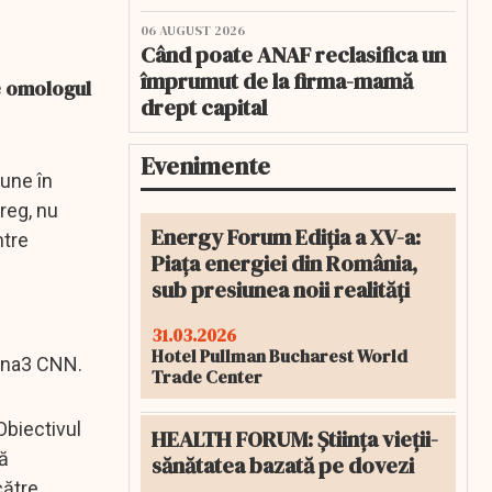
06 AUGUST 2026
Când poate ANAF reclasifica un
împrumut de la firma-mamă
pe omologul
drept capital
Evenimente
pune în
reg, nu
Energy Forum Ediția a XV-a:
ntre
Piața energiei din România,
sub presiunea noii realități
31.03.2026
Hotel Pullman Bucharest World
tena3 CNN.
Trade Center
Obiectivul
HEALTH FORUM: Știința vieții-
să
sănătatea bazată pe dovezi
către