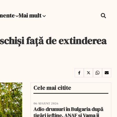
mente
Mai mult
chiși față de extinderea
Cele mai citite
06 AUGUST 2026
Adio drumuri în Bulgaria după
țigări ieftine. ANAF și Vama îi