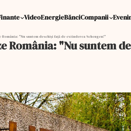
Finante
Video
Energie
Bănci
Companii
Eveni
ze România: "Nu suntem deschiși față de extinderea Schengen!"
eze România: "Nu suntem des