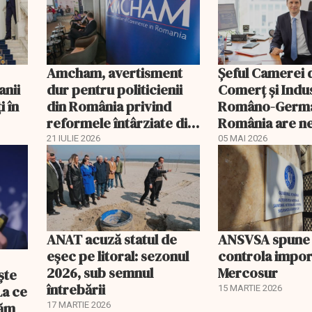
Amcham, avertisment
Șeful Camerei 
anii
dur pentru politicienii
Comerț și Indu
i în
din România privind
Româno-Germa
reformele întârziate din
România are n
PNRR
urgent de un n
21 IULIE 2026
05 MAI 2026
guvern
ANAT acuză statul de
ANSVSA spune 
eșec pe litoral: sezonul
controla impor
2026, sub semnul
Mercosur
ște
întrebării
La ce
15 MARTIE 2026
tăm
17 MARTIE 2026