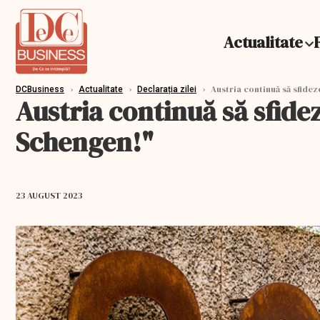
Actualitate
›
›
›
Austria continuă să sfide
DCBusiness
Actualitate
Declarația zilei
Austria continuă să sfid
Schengen!"
23 AUGUST 2023