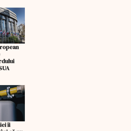
uropean
e
rdului
–SUA
ei îi