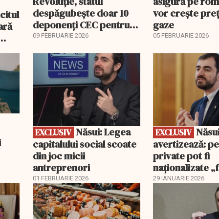
Revoluție, statul
asigură pe rom
despăgubește doar 10
vor creşte preţ
citul
deponenți CEC pentru
gaze
ară
banii de Dacia
09 FEBRUARIE 2026
05 FEBRUARIE 2026
 a
EXCLUSIV
EXCLUSIV
gice
Năsui: Legea
Năsui
EXCLUSIV
EXCLUSIV
i
capitalului social scoate
avertizează: pe
din joc micii
private pot fi
antreprenori
naționalizate „f
se spună”
01 FEBRUARIE 2026
29 IANUARIE 2026