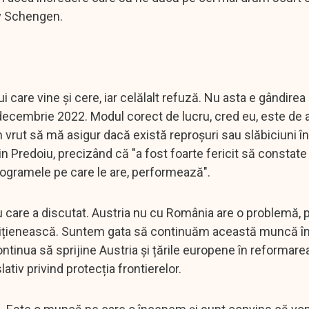
iv Schengen.
i care vine și cere, iar celălalt refuză. Nu asta e gândirea
decembrie 2022. Modul corect de lucru, cred eu, este de a
Am vrut să mă asigur dacă există reproșuri sau slăbiciuni î
n Predoiu, precizând că "a fost foarte fericit să constate 
rogramele pe care le are, performează".
are a discutat. Austria nu cu România are o problemă, pol
a polițienească. Suntem gata să continuăm această muncă 
tinua să sprijine Austria și țările europene în reformare
ativ privind protecția frontierelor.