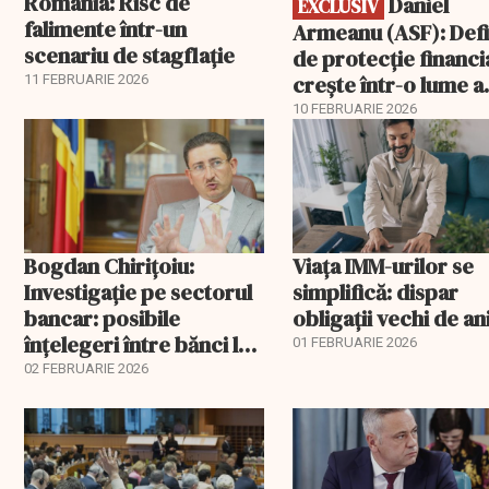
România: Risc de
Daniel
EXCLUSIV
falimente într-un
Armeanu (ASF): Defi
scenariu de stagflație
de protecție financi
crește într-o lume a
11 FEBRUARIE 2026
riscurilor multiple și
10 FEBRUARIE 2026
revoluțiilor tehnolo
Bogdan Chirițoiu:
Viața IMM-urilor se
Investigație pe sectorul
simplifică: dispar
bancar: posibile
obligații vechi de an
înțelegeri între bănci la
01 FEBRUARIE 2026
ROBOR
02 FEBRUARIE 2026