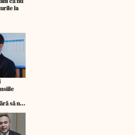
âni că nu
urile la
nsiile
ără să ni