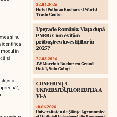
22.04.2026
Hotel Pullman Bucharest World
Trade Center
Upgrade România: Viața după
PNRR: Cum evităm
 mea și nu
prăbușirea investițiilor în
 identifica
2027?
n modul în
că și
27.05.2026
JW Marriott Bucharest Grand
Hotel, Sala Galați
ițiștii
CONFERINȚA
împreună",
UNIVERSITĂȚILOR EDIȚIA A
a
VI-A
10.06.2026
Universitatea de Științe Agronomice
și Medicină Veterinară din București