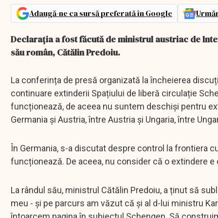
Adaugă-ne ca sursă preferată în Google
Urmăr
Declarația a fost făcută de ministrul austriac de Int
său român, Cătălin Predoiu.
La conferința de presă organizată la încheierea discuți
continuare extinderii Spațiului de liberă circulație Sc
funcționează, de aceea nu suntem deschiși pentru exti
Germania și Austria, între Austria și Ungaria, între Ungar
În Germania, s-a discutat despre control la frontiera c
funcționează. De aceea, nu consider că o extindere e 
La rândul său, ministrul Cătălin Predoiu, a ținut să subl
meu - și pe parcurs am văzut că și al d-lui ministru Kar
întoarcem pagina în subiectul Schengen. Să construim