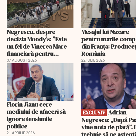
Negrescu, despre
Mesajul lui Nazare
decizia Moody’s: ”Este
pentru marile comp
un fel de Vinerea Mare
din Franța: Produceț
financiară pentru
România
România”. Miza nu se
07 AUGUST 2026
22 IULIE 2026
EXCLUSIV
încheie în această seară
Florin Jianu cere
mediului de afaceri să
Adrian
EXCLUSIV
ignore tensiunile
Negrescu: „După Pa
politice
vine nota de plată”. 
trebuie să ne aștep
21 APRILIE 2026