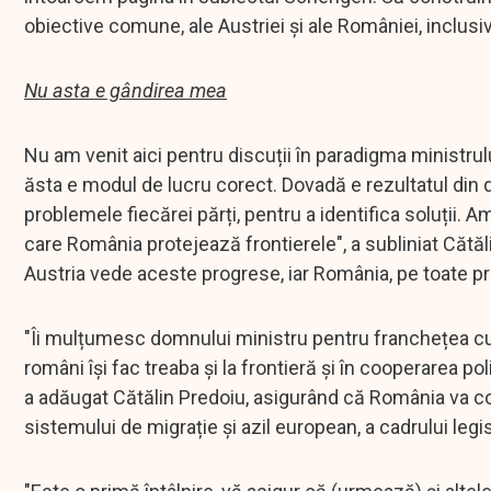
obiective comune, ale Austriei și ale României, inclus
Nu asta e gândirea mea
Nu am venit aici pentru discuții în paradigma ministrulu
ăsta e modul de lucru corect. Dovadă e rezultatul din 
problemele fiecărei părți, pentru a identifica soluții. 
care România protejează frontierele", a subliniat Cătăli
Austria vede aceste progrese, iar România, pe toate p
"Îi mulțumesc domnului ministru pentru franchețea cu c
români își fac treaba și la frontieră și în cooperare
a adăugat Cătălin Predoiu, asigurând că România va con
sistemului de migrație și azil european, a cadrului legisl