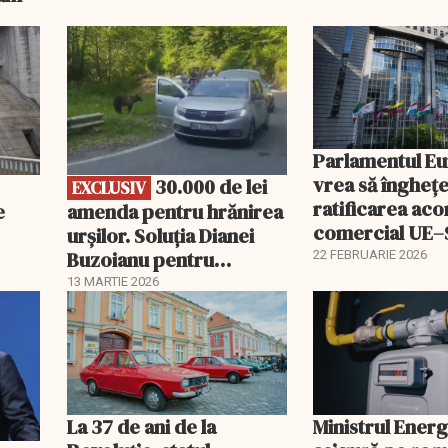
EXCLUSIV
Parlamentul E
vrea să îngheț
30.000 de lei
EXCLUSIV
ratificarea aco
e
amenda pentru hrănirea
comercial UE
urșilor. Soluția Dianei
Buzoianu pentru
22 FEBRUARIE 2026
aplicarea legii
13 MARTIE 2026
La 37 de ani de la
Ministrul Energi