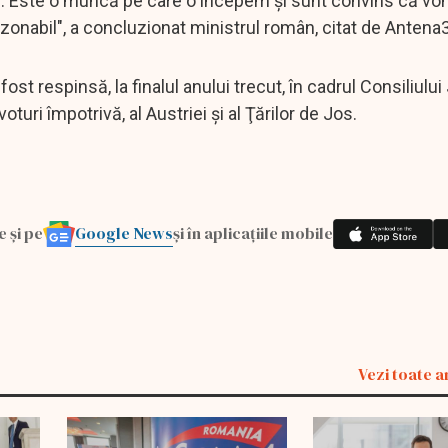
tele. Este o muncă pe care o începem și sunt convins că v
zonabil", a concluzionat ministrul român, citat de Anten
st respinsă, la finalul anului trecut, în cadrul Consiliului 
oturi împotrivă, al Austriei şi al Ţărilor de Jos.
Google News
e și pe
și în aplicațiile mobile
Vezi toate a