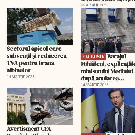
06 APRILIE 2026
EXCLUSIV
Sectorul apicol cere
subvenții și reducerea
Barajul
EXCLUSIV
TVA pentru hrana
Mihăileni, explicațiil
albinelor
ministrului Mediului
după anularea
14 MARTIE 2026
autorizației
14 MARTIE 2026
EXCLUSIV
Avertisment CFA