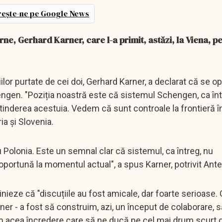
ește-ne pe Google News
erne, Gerhard Karner, care l-a primit, astăzi, la Viena, 
ilor purtate de cei doi, Gerhard Karner, a declarat că se o
hengen. "Poziția noastră este că sistemul Schengen, ca înt
nderea acestuia. Vedem că sunt controale la frontieră î
ia și Slovenia.
u Polonia. Este un semnal clar că sistemul, ca întreg, nu
oportună la momentul actual", a spus Karner, potrivit An
inieze că "discuțiile au fost amicale, dar foarte serioase. 
ner - a fost să construim, azi, un început de colaborare, 
 acea încredere care să ne ducă pe cel mai drum scurt 