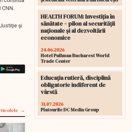
om continua
a3 CNN.
HEALTH FORUM: Investiția în
sănătate – pilon al securității
Justiţie şi
naționale și al dezvoltării
economice
24.06.2026
Hotel Pullman Bucharest World
Trade Center
Educația rutieră, disciplină
obligatorie indiferent de
vârstă
31.07.2026
Platourile DC Media Group
rticolele