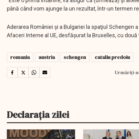
"Este o primă întâlnire, vă asigur că (urmează) și al
până când vom ajunge la un rezultat, într-un termen re
Aderarea României şi a Bulgariei la spaţiul Schengen a fo
Afaceri Interne al UE, desfăşurat la Bruxelles, cu două v
romania
austria
schengen
catalin predoiu
Urmăriți-n
Declarația zilei