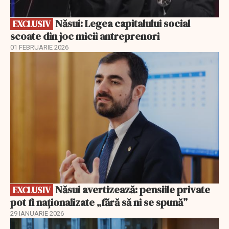
Năsui: Legea capitalului social
EXCLUSIV
scoate din joc micii antreprenori
01 FEBRUARIE 2026
EXCLUSIV
Năsui avertizează: pensiile private
EXCLUSIV
pot fi naționalizate „fără să ni se spună”
29 IANUARIE 2026