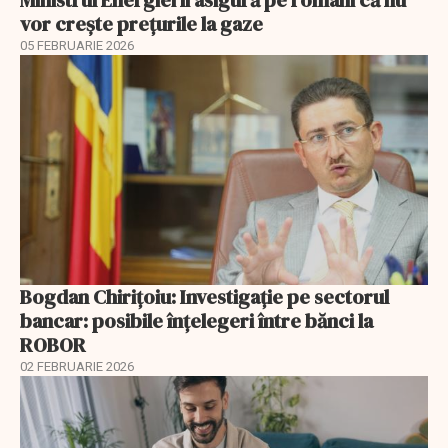
Ministrul Energiei îi asigură pe români că nu
vor creşte preţurile la gaze
05 FEBRUARIE 2026
Bogdan Chirițoiu: Investigație pe sectorul
bancar: posibile înțelegeri între bănci la
ROBOR
02 FEBRUARIE 2026