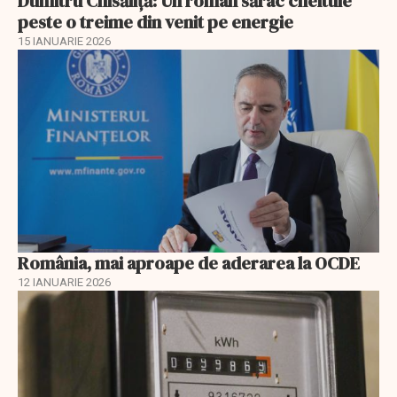
Dumitru Chisăliţă: Un român sărac cheltuie
peste o treime din venit pe energie
15 IANUARIE 2026
România, mai aproape de aderarea la OCDE
12 IANUARIE 2026
EXCLUSIV