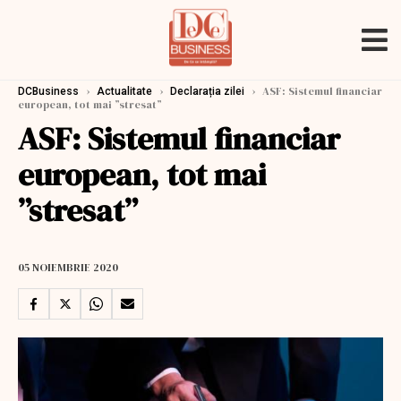
›
›
›
ASF: Sistemul financiar
DCBusiness
Actualitate
Declarația zilei
european, tot mai ”stresat”
ASF: Sistemul financiar
european, tot mai
”stresat”
05 NOIEMBRIE 2020