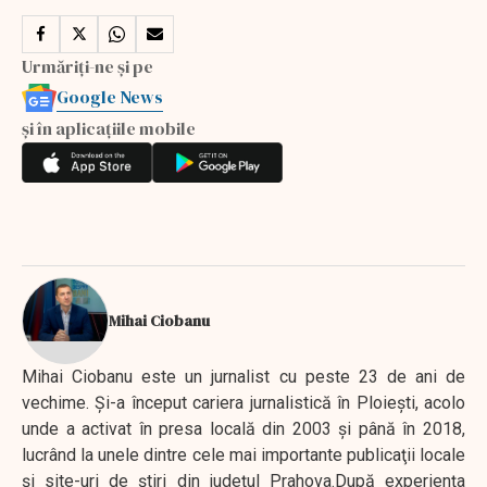
Urmăriți-ne și pe
Google News
și în aplicațiile mobile
Mihai Ciobanu
Mihai Ciobanu este un jurnalist cu peste 23 de ani de
vechime. Şi-a început cariera jurnalistică în Ploieşti, acolo
unde a activat în presa locală din 2003 şi până în 2018,
lucrând la unele dintre cele mai importante publicaţii locale
şi site-uri de ştiri din judeţul Prahova.După experienţa