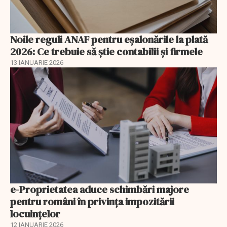
Noile reguli ANAF pentru eşalonările la plată
2026: Ce trebuie să știe contabilii și firmele
13 IANUARIE 2026
e-Proprietatea aduce schimbări majore
pentru români în privinţa impozitării
locuințelor
12 IANUARIE 2026