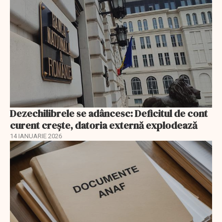
Dezechilibrele se adâncesc: Deficitul de cont
curent crește, datoria externă explodează
14 IANUARIE 2026