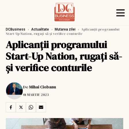
›
›
›
Aplicanții programului
DCBusiness
Actualitate
Mutarea zilei
Start-Up Nation, rugați să-și verifice conturile
Aplicanții programului
Start-Up Nation, rugați să-
și verifice conturile
De
Mihai Ciobanu
01 MARTIE 2023