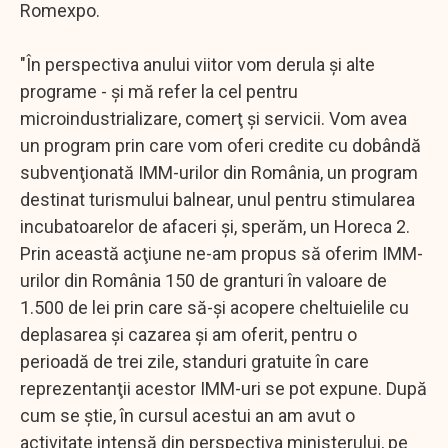
Romexpo.
"În perspectiva anului viitor vom derula şi alte
programe - şi mă refer la cel pentru
microindustrializare, comerţ şi servicii. Vom avea
un program prin care vom oferi credite cu dobândă
subvenţionată IMM-urilor din România, un program
destinat turismului balnear, unul pentru stimularea
incubatoarelor de afaceri şi, sperăm, un Horeca 2.
Prin această acţiune ne-am propus să oferim IMM-
urilor din România 150 de granturi în valoare de
1.500 de lei prin care să-şi acopere cheltuielile cu
deplasarea şi cazarea şi am oferit, pentru o
perioadă de trei zile, standuri gratuite în care
reprezentanţii acestor IMM-uri se pot expune. După
cum se ştie, în cursul acestui an am avut o
activitate intensă din perspectiva ministerului, pe