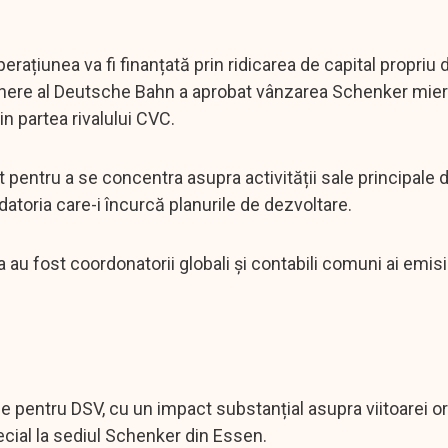
rațiunea va fi finanțată prin ridicarea de capital propriu 
veghere al Deutsche Bahn a aprobat vânzarea Schenker mierc
in partea rivalului CVC.
pentru a se concentra asupra activității sale principale 
datoria care-i încurcă planurile de dezvoltare.
u fost coordonatorii globali și contabili comuni ai emisi
e pentru DSV, cu un impact substanțial asupra viitoarei or
ecial la sediul Schenker din Essen.