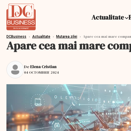
Actualitate
›
›
›
Apare cea mai mare compani
DCBusiness
Actualitate
Mutarea zilei
Apare cea mai mare compa
De
Elena Cristian
04 OCTOMBRIE 2024