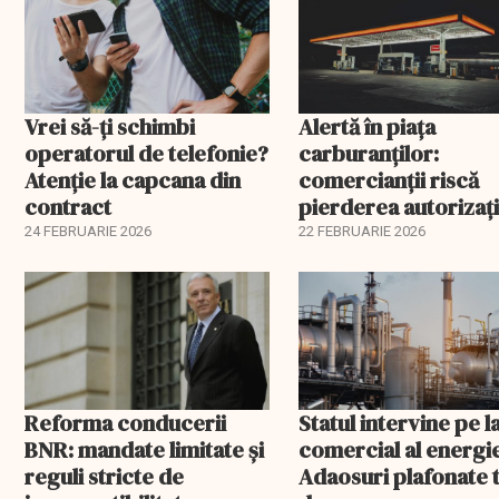
Vrei să-ți schimbi
Alertă în piața
operatorul de telefonie?
carburanților:
Atenție la capcana din
comercianții riscă
contract
pierderea autorizați
înainte de 1 martie. 
24 FEBRUARIE 2026
22 FEBRUARIE 2026
spune șeful ANAF
Reforma conducerii
Statul intervine pe l
BNR: mandate limitate și
comercial al energie
reguli stricte de
Adaosuri plafonate 