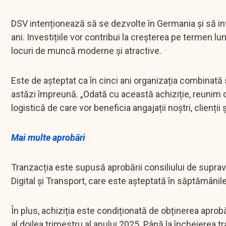
DSV intenționează să se dezvolte în Germania și să inv
ani. Investițiile vor contribui la creșterea pe termen 
locuri de muncă moderne și atractive.
Este de așteptat ca în cinci ani organizația combinată
astăzi împreună. „Odată cu această achiziție, reunim d
logistică de care vor beneficia angajații noștri, clienții
Mai multe aprobări
Tranzacția este supusă aprobării consiliului de supra
Digital și Transport, care este așteptată în săptămâni
În plus, achiziția este condiționată de obținerea aprob
al doilea trimestru al anului 2025. Până la încheierea