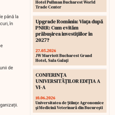
Hotel Pullman Bucharest World
Trade Center
de până la
Upgrade România: Viața după
uri, în
PNRR: Cum evităm
prăbușirea investițiilor în
2027?
de
27.05.2026
JW Marriott Bucharest Grand
Hotel, Sala Galați
unii de
CONFERINȚA
UNIVERSITĂȚILOR EDIȚIA A
VI-A
10.06.2026
Universitatea de Științe Agronomice
ganizații.
și Medicină Veterinară din București