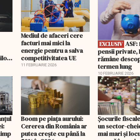
Mediul de afaceri cere
facturi mai mici la
ASF: fără
EXCLUSIV
energie pentru a salva
pensii private
ilor
competitivitatea UE
rămâne descop
Ce
termen lung
11 FEBRUARIE 2026
10 FEBRUARIE 2026
anțul
Boom pe piața aurului:
Șocurile fiscal
i:
Cererea din România ar
un sector-cheie
timp
putea crește cu până la
mai mari și loc