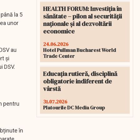
HEALTH FORUM: Investiția în
 până la 5
sănătate – pilon al securității
naționale și al dezvoltării
rea unor
economice
24.06.2026
Hotel Pullman Bucharest World
 DSV au
Trade Center
t și
ui DSV.
Educația rutieră, disciplină
obligatorie indiferent de
vârstă
31.07.2026
n pentru
Platourile DC Media Group
bținute în
parate,