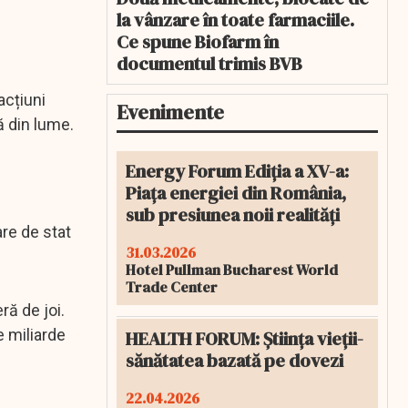
la vânzare în toate farmaciile.
Ce spune Biofarm în
documentul trimis BVB
acțiuni
Evenimente
ă din lume.
Energy Forum Ediția a XV-a:
Piața energiei din România,
sub presiunea noii realități
are de stat
31.03.2026
Hotel Pullman Bucharest World
Trade Center
ră de joi.
e miliarde
HEALTH FORUM: Știința vieții-
sănătatea bazată pe dovezi
22.04.2026