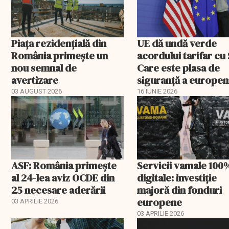
Piața rezidențială din
UE dă undă verde
România primește un
acordului tarifar cu
nou semnal de
Care este plasa de
avertizare
siguranță a europen
03 AUGUST 2026
16 IUNIE 2026
ASF: România primește
Servicii vamale 100
al 24-lea aviz OCDE din
digitale: investiție
25 necesare aderării
majoră din fonduri
europene
03 APRILIE 2026
03 APRILIE 2026