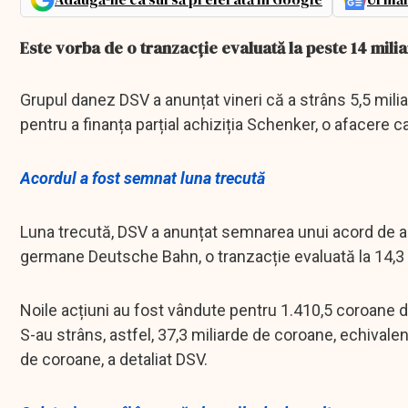
Este vorba de o tranzacție evaluată la peste 14 mili
Grupul danez DSV a anunțat vineri că a strâns 5,5 milia
pentru a finanța parțial achiziția Schenker, o afacere 
Acordul a fost semnat luna trecută
Luna trecută, DSV a anunțat semnarea unui acord de achi
germane Deutsche Bahn, o tranzacție evaluată la 14,3 
Noile acțiuni au fost vândute pentru 1.410,5 coroane da
S-au strâns, astfel, 37,3 miliarde de coroane, echivale
de coroane, a detaliat DSV.