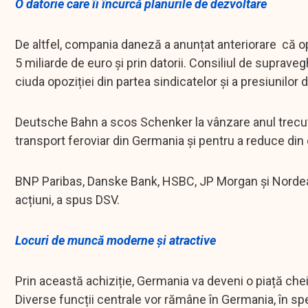
O datorie care îi încurcă planurile de dezvoltare
De altfel, compania daneză a anunțat anteriorare că ope
5 miliarde de euro și prin datorii. Consiliul de supra
ciuda opoziției din partea sindicatelor și a presiunilor d
Deutsche Bahn a scos Schenker la vânzare anul trecut 
transport feroviar din Germania și pentru a reduce din 
BNP Paribas, Danske Bank, HSBC, JP Morgan și Nordea a
acțiuni, a spus DSV.
Locuri de muncă moderne și atractive
Prin această achiziție, Germania va deveni o piață chei
Diverse funcții centrale vor rămâne în Germania, în sp