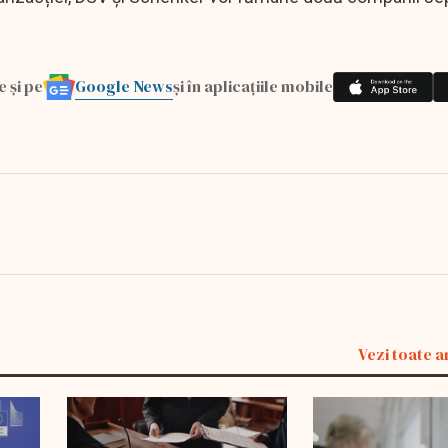
Google News
e și pe
și în aplicațiile mobile
Vezi toate a