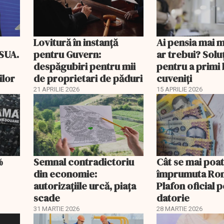
Lovitură în instanță
Ai pensia mai 
 SUA.
pentru Guvern:
ar trebui? Soluţ
despăgubiri pentru mii
pentru a primi 
ilor
de proprietari de păduri
cuveniţi
21 APRILIE 2026
15 APRILIE 2026
%
Semnal contradictoriu
Cât se mai poa
din economie:
împrumuta Ro
autorizațiile urcă, piața
Plafon oficial 
scade
datorie
31 MARTIE 2026
28 MARTIE 2026
EXCLUSIV