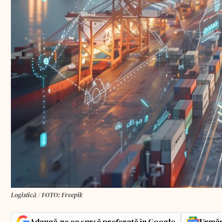
Logistică / FOTO: Freepik
Adaugă-ne ca sursă preferată în Google
Urmăr