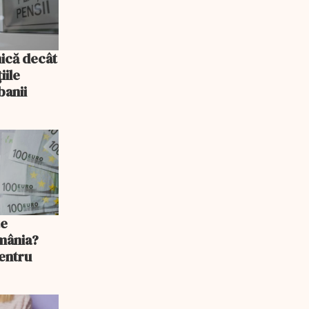
mică decât
iile
banii
te
mânia?
pentru