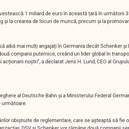
estească 1 miliard de euro în această țară în următorii 3
lung și la crearea de locuri de muncă, precum și la promova
 să aibă mai mulți angajați în Germania decât Schenker și
ouă companii puternice, creând un lider global în transpor
 și acționarii noștri”, a declarat Jens H. Lund, CEO al Grupul
veghere al Deutsche Bahn și a Ministerului Federal Germa
le următoare.
ărilor obișnuite de reglementare, care se așteaptă să fie o
 tranzacției, DSV și Schenker vor rămâne două companii se