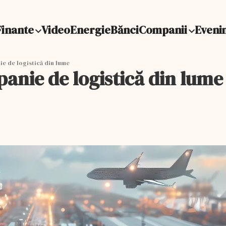
Finante
Video
Energie
Bănci
Companii
Eveni
e de logistică din lume
nie de logistică din lume