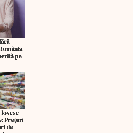
, România
erită pe
e lovesc
: Prețuri
uri de