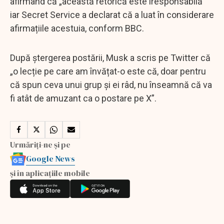
afirmând că „această retorică este iresponsabilă”
iar Secret Service a declarat că a luat în considerare
afirmațiile acestuia, conform BBC.
După ștergerea postării, Musk a scris pe Twitter că
„o lecție pe care am învățat-o este că, doar pentru
că spun ceva unui grup și ei râd, nu înseamnă că va
fi atât de amuzant ca o postare pe X”.
Urmăriți-ne și pe
Google News
și în aplicațiile mobile