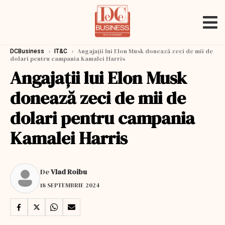
›
›
Angajații lui Elon Musk donează zeci de mii de
DCBusiness
IT&C
dolari pentru campania Kamalei Harris
Angajații lui Elon Musk
donează zeci de mii de
dolari pentru campania
Kamalei Harris
De
Vlad Roibu
18 SEPTEMBRIE 2024