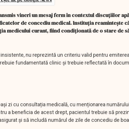
nsmis vineri un mesaj ferm în contextul discuțiilor apă
tificatelor de concediu medical. Instituția reamintește c
ia medicului curant, fiind condiționată de o stare de s
de insistente, nu reprezintă un criteriu valid pentru emitere
trebuie fundamentată clinic și trebuie reflectată în docu
eași zi cu consultația medicală, cu menționarea numărului
ru a beneficia de acest drept, pacientul trebuie să prezi
 asigurat și să includă numărul de zile de concediu de boa