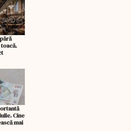
pără
 toacă.
ct
ortantă
 iulie. Cine
ească mai