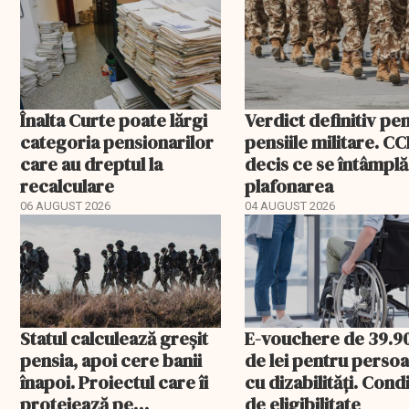
Înalta Curte poate lărgi
Verdict definitiv pe
categoria pensionarilor
pensiile militare. CC
care au dreptul la
decis ce se întâmplă
recalculare
plafonarea
06 AUGUST 2026
04 AUGUST 2026
Statul calculează greșit
E-vouchere de 39.9
pensia, apoi cere banii
de lei pentru perso
înapoi. Proiectul care îi
cu dizabilități. Condi
protejează pe
de eligibilitate