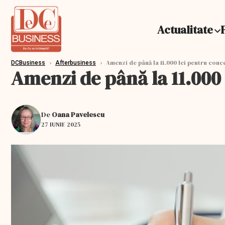
Actualitate
›
›
Amenzi de până la 11.000 lei pentru conc
DCBusiness
Afterbusiness
Amenzi de până la 11.000 
De
Oana Pavelescu
27 IUNIE 2025