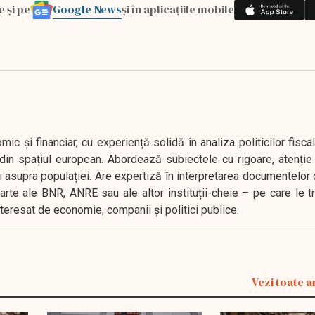
Google News
e și pe
și în aplicațiile mobile
 și financiar, cu experiență solidă în analiza politicilor fiscal
in spațiul european. Abordează subiectele cu rigoare, atenție l
i asupra populației. Are expertiză în interpretarea documentelor 
oarte ale BNR, ANRE sau ale altor instituții-cheie – pe care le 
interesat de economie, companii și politici publice.
Vezi toate a