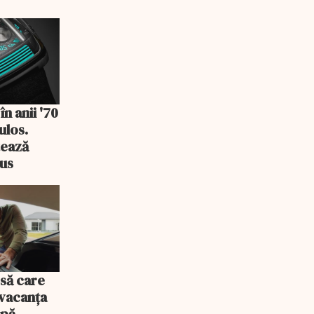
n anii '70
ulos.
tează
us
să care
 vacanța
apă