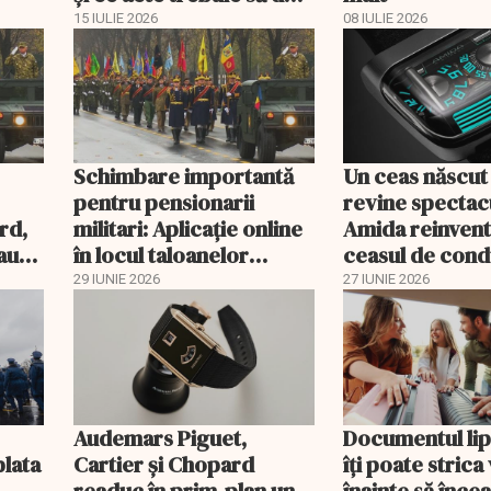
la Casa de Pensii
15 IULIE 2026
08 IULIE 2026
Schimbare importantă
Un ceas născut î
pentru pensionarii
revine spectac
rd,
militari: Aplicaţie online
Amida reinven
au
în locul taloanelor
ceasul de cond
in
tipărite
29 IUNIE 2026
27 IUNIE 2026
Audemars Piguet,
Documentul lip
plata
Cartier și Chopard
îți poate strica
readuc în prim-plan un
înainte să înce