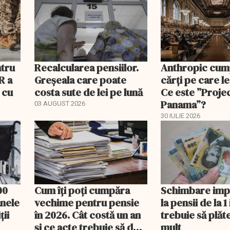
ntru
Recalcularea pensiilor.
Anthropic cum
R a
Greșeala care poate
cărți pe care le
 cu
costa sute de lei pe lună
Ce este ”Proje
Panama”?
03 AUGUST 2026
30 IULIE 2026
00
Cum îți poți cumpăra
Schimbare imp
anele
vechime pentru pensie
la pensii de la 1
ții
în 2026. Cât costă un an
trebuie să plăt
și ce acte trebuie să duci
mult