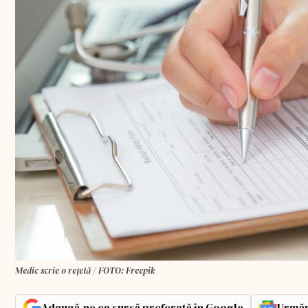
Medic scrie o rețetă / FOTO: Freepik
Adaugă-ne ca sursă preferată în Google
Urmăr