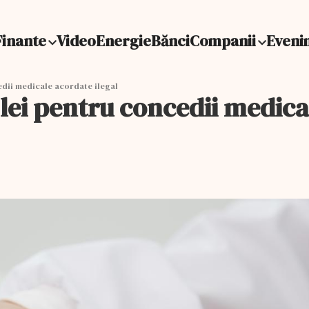
Finante
Video
Energie
Bănci
Companii
Eveni
edii medicale acordate ilegal
lei pentru concedii medica