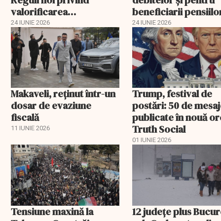
valorificarea
beneficiarii pensiilo
perioadelor de stagiu
militare
24 IUNIE 2026
24 IUNIE 2026
de cotizare
Makaveli, reţinut într-un
Trump, festival de
dosar de evaziune
postări: 50 de mesa
fiscală
publicate în nouă or
Truth Social
11 IUNIE 2026
01 IUNIE 2026
Tensiune maxină la
12 județe plus Bucur