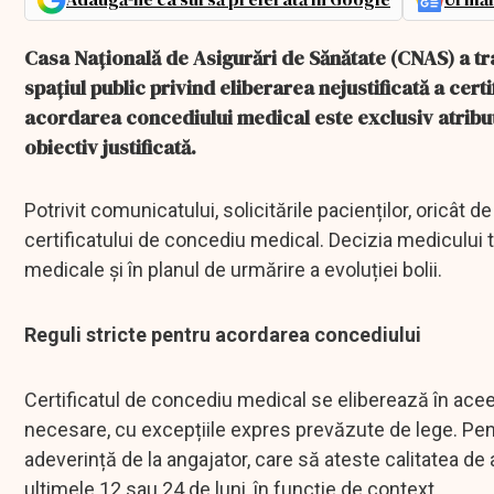
Casa Națională de Asigurări de Sănătate (CNAS) a tra
spațiul public privind eliberarea nejustificată a cer
acordarea concediului medical este exclusiv atribuț
obiectiv justificată.
Potrivit comunicatului, solicitările pacienților, oricât 
certificatului de concediu medical. Decizia medicului 
medicale și în planul de urmărire a evoluției bolii.
Reguli stricte pentru acordarea concediului
Certificatul de concediu medical se eliberează în ace
necesare, cu excepțiile expres prevăzute de lege. Pent
adeverință de la angajator, care să ateste calitatea de
ultimele 12 sau 24 de luni, în funcție de context.