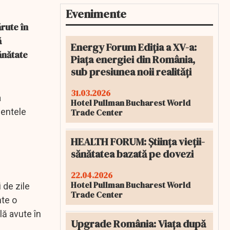
Evenimente
rute în
ă
Energy Forum Ediția a XV-a:
ănătate
Piața energiei din România,
sub presiunea noii realități
31.03.2026
a
Hotel Pullman Bucharest World
mentele
Trade Center
HEALTH FORUM: Știința vieții-
sănătatea bazată pe dovezi
22.04.2026
Hotel Pullman Bucharest World
 de zile
Trade Center
nte o
lă avute în
Upgrade România: Viața după