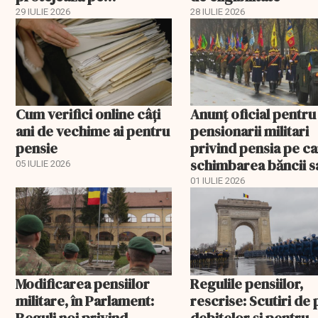
pensionarii militari
29 IULIE 2026
28 IULIE 2026
Cum verifici online câți
Anunţ oficial pentru
ani de vechime ai pentru
pensionarii militari
pensie
privind pensia pe ca
schimbarea băncii s
05 IULIE 2026
revenirea la plata pr
01 IULIE 2026
Poşta Română
Modificarea pensiilor
Regulile pensiilor,
militare, în Parlament:
rescrise: Scutiri de 
Reguli noi privind
debitelor și pentru