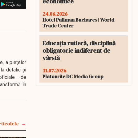
economice
24.06.2026
Hotel Pullman Bucharest World
Trade Center
Educația rutieră, disciplină
obligatorie indiferent de
vârstă
e, a piețelor
a detaliu și
31.07.2026
Platourile DC Media Group
oficiale – de
transformă în
rticolele