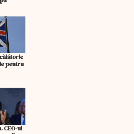
 călătorie
ie pentru
n. CEO-ul