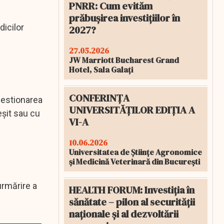
PNRR: Cum evităm
prăbușirea investițiilor în
dicilor
2027?
27.05.2026
JW Marriott Bucharest Grand
Hotel, Sala Galați
CONFERINȚA
 gestionarea
UNIVERSITĂȚILOR EDIȚIA A
eșit sau cu
VI-A
10.06.2026
Universitatea de Științe Agronomice
și Medicină Veterinară din București
urmărire a
HEALTH FORUM: Investiția în
sănătate – pilon al securității
naționale și al dezvoltării