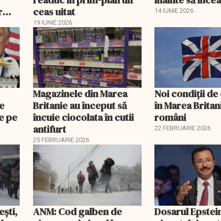
r
ceas uitat
14 IUNIE 2026
19 IUNIE 2026
Magazinele din Marea
Noi condiții de
je
Britanie au început să
în Marea Britan
e pe
încuie ciocolata în cutii
români
antifurt
22 FEBRUARIE 2026
25 FEBRUARIE 2026
ești,
ANM: Cod galben de
Dosarul Epstei