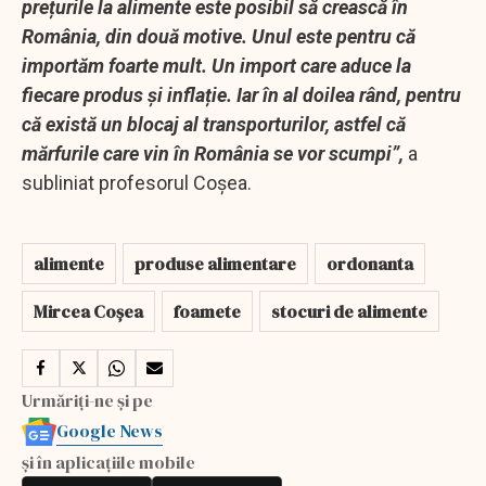
prețurile la alimente este posibil să crească în
România, din două motive. Unul este pentru că
importăm foarte mult. Un import care aduce la
fiecare produs și inflație. Iar în al doilea rând, pentru
că există un blocaj al transporturilor, astfel că
mărfurile care vin în România se vor scumpi”,
a
subliniat profesorul Coșea.
alimente
produse alimentare
ordonanta
Mircea Coșea
foamete
stocuri de alimente
Urmăriți-ne și pe
Google News
și în aplicațiile mobile