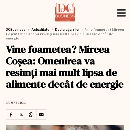
›
›
›
Vine foametea? Mircea
DCBusiness
Actualitate
Declarația zilei
Coșea: Omenirea va resimți mai mult lipsa de alimente decât de
energie
Vine foametea? Mircea
Coșea: Omenirea va
resimți mai mult lipsa de
alimente decât de energie
23 MAI 2022