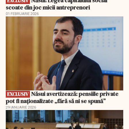
Năsui: Legea capitalului social
EXCLUSIV
scoate din joc micii antreprenori
01 FEBRUARIE 2026
EXCLUSIV
Năsui avertizează: pensiile private
EXCLUSIV
pot fi naționalizate „fără să ni se spună”
29 IANUARIE 2026