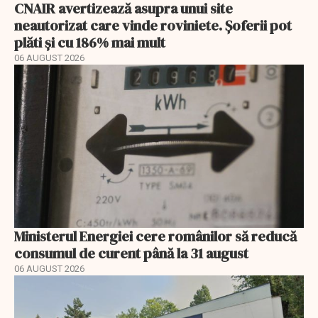
CNAIR avertizează asupra unui site
neautorizat care vinde roviniete. Șoferii pot
plăti și cu 186% mai mult
06 AUGUST 2026
Ministerul Energiei cere românilor să reducă
consumul de curent până la 31 august
06 AUGUST 2026