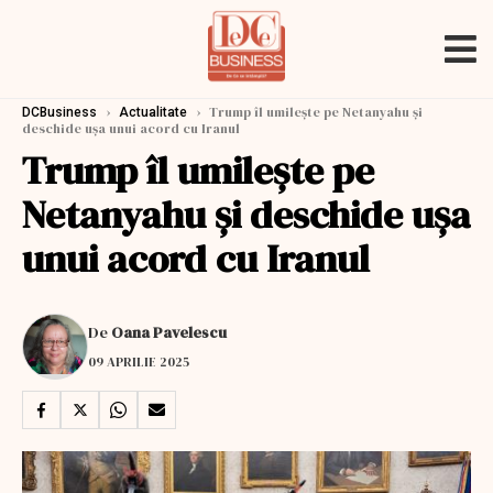
›
›
Trump îl umilește pe Netanyahu și
DCBusiness
Actualitate
deschide ușa unui acord cu Iranul
Trump îl umilește pe
Netanyahu și deschide ușa
unui acord cu Iranul
De
Oana Pavelescu
09 APRILIE 2025