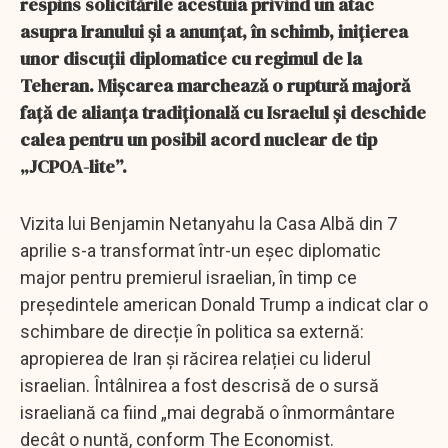
respins solicitările acestuia privind un atac
asupra Iranului și a anunțat, în schimb, inițierea
unor discuții diplomatice cu regimul de la
Teheran. Mișcarea marchează o ruptură majoră
față de alianța tradițională cu Israelul și deschide
calea pentru un posibil acord nuclear de tip
„JCPOA-lite”.
Vizita lui Benjamin Netanyahu la Casa Albă din 7
aprilie s-a transformat într-un eșec diplomatic
major pentru premierul israelian, în timp ce
președintele american Donald Trump a indicat clar o
schimbare de direcție în politica sa externă:
apropierea de Iran și răcirea relației cu liderul
israelian. Întâlnirea a fost descrisă de o sursă
israeliană ca fiind „mai degrabă o înmormântare
decât o nuntă, conform The Economist.