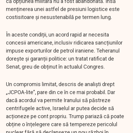
că opțiunea militară nu a fost abandonată. Însă
menținerea unei astfel de presiuni logistice este
costisitoare și nesustenabilă pe termen lung.
În aceste condiții, un acord rapid ar necesita
concesii americane, inclusiv ridicarea sancțiunilor
impuse exporturilor de petrol iraniene. Teheranul
dorește și garanții politice: un tratat ratificat de
Senat, greu de obținut în actualul Congres.
Un compromis limitat, descris de analiști drept
„JCPOA-lite”, pare din ce în ce mai probabil. Dar
dacă acordul va permite Iranului să păstreze
centrifugele active, Israelul ar putea decide să
acționeze pe cont propriu. Trump pariază că poate
obține o înțelegere care să tempereze pericolul
nuclear fără să declanșeze un nou război în