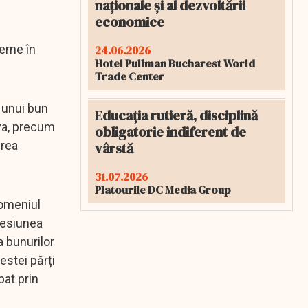
naționale și al dezvoltării
economice
erne în
24.06.2026
Hotel Pullman Bucharest World
Trade Center
 unui bun
Educația rutieră, disciplină
ova, precum
obligatorie indiferent de
erea
vârstă
31.07.2026
Platourile DC Media Group
domeniul
ncesiunea
 bunurilor
estei părți
bat prin