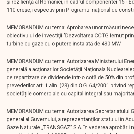
şi rezilienţă al României, în cadrul componentei 15 - Ed
110 creşe, respectiv prin Programul naţional de constru
MEMORANDUM cu tema: Aprobarea unor măsuri necesare 
obiectivului de investiţii "Dezvoltarea CCTG Iernut pr
turbine cu gaze cu o putere instalată de 430 MW
MEMORANDUM cu tema: Autorizarea Ministerului Energi
generală a acționarilor Societății Naționala Nuclearele
de repartizare de dividende într-o cotă de 50% din profi
prevederilor art. 1 alin. (23) din O.G. 64/2001 privind re
societățile comerciale cu capital integral sau majorita
MEMORANDUM cu tema: Autorizarea Secretariatului Gene
general al Guvernului, a reprezentanților statului în A
Gaze Naturale „TRANSGAZ” S.A. în vederea aprobării re