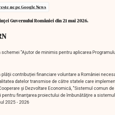
ește-ne pe Google News
inței Guvernului României din 21 mai 2026.
RN
hemei "Ajutor de minimis pentru aplicarea Programulu
ţii contribuției financiare voluntare a României neces
ţialitatea datelor transmise de către statele care implem
u Cooperare şi Dezvoltare Economică, "Sistemul comun de
ţii pentru finanţarea proiectului de îmbunătăţire a sistem
nul 2025 - 2026