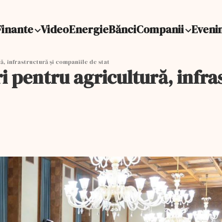
Finante
Video
Energie
Bănci
Companii
Eveni
, infrastructură și companiile de stat
 pentru agricultură, infra