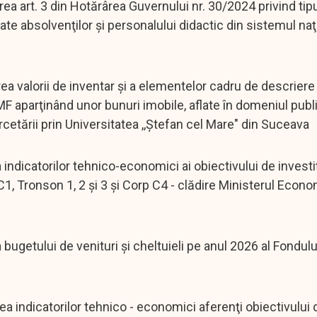
rt. 3 din Hotărârea Guvernului nr. 30/2024 privind tipu
erate absolvenţilor şi personalului didactic din sistemul na
alorii de inventar şi a elementelor cadru de descriere 
aparţinând unor bunuri imobile, aflate în domeniul publi
ercetării prin Universitatea ,,Ştefan cel Mare" din Suceava
catorilor tehnico-economici ai obiectivului de investiț
 C1, Tronson 1, 2 şi 3 şi Corp C4 - clădire Ministerul Econ
tului de venituri şi cheltuieli pe anul 2026 al Fondulu
icatorilor tehnico - economici aferenţi obiectivului de