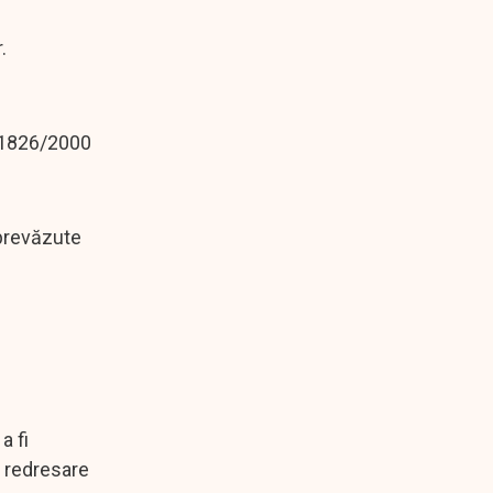
.
 1826/2000
prevăzute
a fi
e redresare