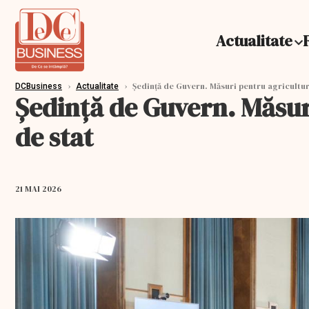
Actualitate
›
›
Şedinţă de Guvern. Măsuri pentru agricultură
DCBusiness
Actualitate
Şedinţă de Guvern. Măsuri
de stat
21 MAI 2026