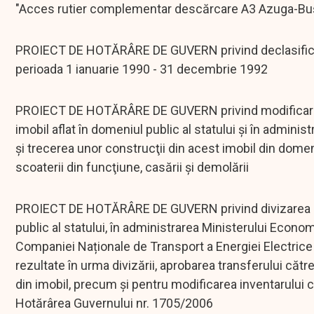
"Acces rutier complementar descărcare A3 Azuga-Buşt
PROIECT DE HOTĂRÂRE DE GUVERN privind declasificare
perioada 1 ianuarie 1990 - 31 decembrie 1992
PROIECT DE HOTĂRÂRE DE GUVERN privind modificarea de
imobil aflat în domeniul public al statului şi în admini
şi trecerea unor construcţii din acest imobil din domeni
scoaterii din funcţiune, casării şi demolării
PROIECT DE HOTĂRÂRE DE GUVERN privind divizarea num
public al statului, în administrarea Ministerului Economi
Companiei Naționale de Transport a Energiei Electrice
rezultate în urma divizării, aprobarea transferului cătr
din imobil, precum și pentru modificarea inventarului ce
Hotărârea Guvernului nr. 1705/2006