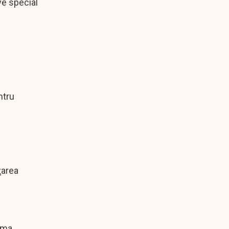
ve special
ntru
ţarea
urma