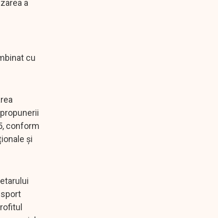
izarea a
ombinat cu
area
 propunerii
25, conform
ționale și
etarului
nsport
ofitul