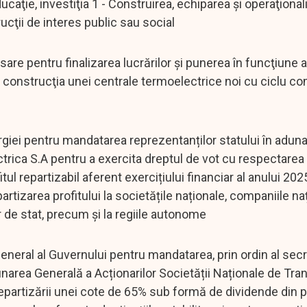
ucaţie, investiţia 1 - Construirea, echiparea şi operaţional
cţii de interes public sau social
pentru finalizarea lucrărilor şi punerea în funcţiune a
in construcţia unei centrale termoelectrice noi cu ciclu c
ei pentru mandatarea reprezentanților statului în adun
ctrica S.A pentru a exercita dreptul de vot cu respectarea
tul repartizabil aferent exercițiului financiar al anului 20
partizarea profitului la societățile naționale, companiile na
r de stat, precum și la regiile autonome
ral al Guvernului pentru mandatarea, prin ordin al secr
dunarea Generală a Acționarilor Societății Naționale de Tra
partizării unei cote de 65% sub formă de dividende din pr