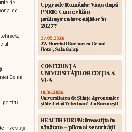
rile de
Upgrade România: Viața după
ţional de
PNRR: Cum evităm
prăbușirea investițiilor în
2027?
tehnică,
27.05.2026
JW Marriott Bucharest Grand
c al
Hotel, Sala Galați
CONFERINȚA
ii
UNIVERSITĂȚILOR EDIȚIA A
omiei Calea
VI-A
10.06.2026
Universitatea de Științe Agronomice
i pentru
și Medicină Veterinară din București
HEALTH FORUM: Investiția în
sănătate – pilon al securității
 investiţii