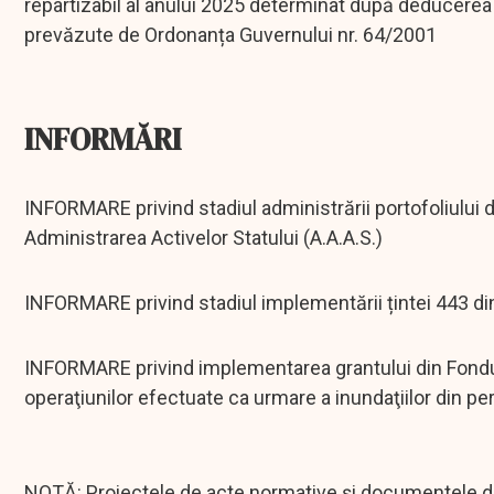
repartizabil al anului 2025 determinat după deducerea 
prevăzute de Ordonanța Guvernului nr. 64/2001
INFORMĂRI
INFORMARE privind stadiul administrării portofoliului de
Administrarea Activelor Statului (A.A.A.S.)
INFORMARE privind stadiul implementării țintei 443 d
INFORMARE privind implementarea grantului din Fondul 
operaţiunilor efectuate ca urmare a inundaţiilor din pe
NOTĂ: Proiectele de acte normative și documentele de 