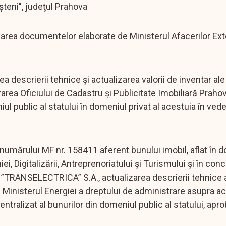
eni", judeţul Prahova
a documentelor elaborate de Ministerul Afacerilor Ext
scrierii tehnice şi actualizarea valorii de inventar ale
strarea Oficiului de Cadastru şi Publicitate Imobiliară Prah
ul public al statului în domeniul privat al acestuia în ved
ărului MF nr. 158411 aferent bunului imobil, aflat în 
ei, Digitalizării, Antreprenoriatului și Turismului și în co
 ”TRANSELECTRICA” S.A., actualizarea descrierii tehnice a
e Ministerul Energiei a dreptului de administrare asupra ac
ntralizat al bunurilor din domeniul public al statului, apro