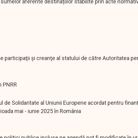
sumelor aferente destinațiilor stabilite prin acte normati
 participaţii şi creanţe al statului de către Autoritatea pe
in PNRR
de Solidaritate al Uniunii Europene acordat pentru finan
rioada mai - iunie 2025 în România
politici publice incluse pe agendă pot fi modificate în 