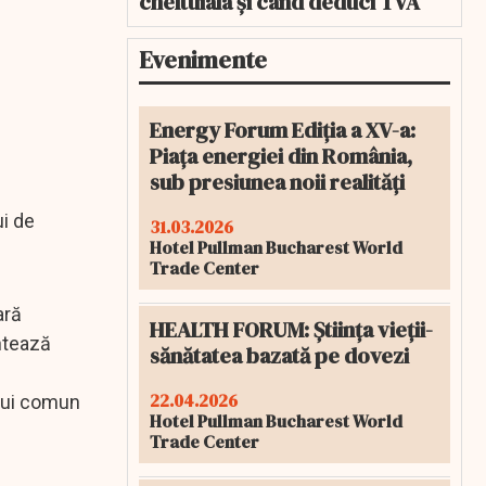
cheltuiala și când deduci TVA
Evenimente
Energy Forum Ediția a XV-a:
Piața energiei din România,
sub presiunea noii realități
i de
31.03.2026
Hotel Pullman Bucharest World
Trade Center
ară
HEALTH FORUM: Știința vieții-
entează
sănătatea bazată pe dovezi
22.04.2026
ului comun
Hotel Pullman Bucharest World
Trade Center