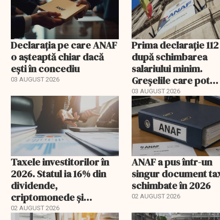
Declarația pe care ANAF
Prima declarație 112
o așteaptă chiar dacă
după schimbarea
ești în concediu
salariului minim.
Greșelile care pot
03 AUGUST 2026
apărea în august
03 AUGUST 2026
Taxele investitorilor în
ANAF a pus într-un
2026. Statul ia 16% din
singur document ta
dividende,
schimbate în 2026
criptomonede și
02 AUGUST 2026
anumite tranzacții
02 AUGUST 2026