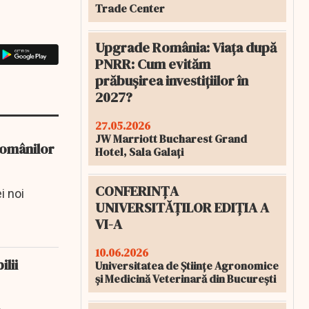
Trade Center
Upgrade România: Viața după
PNRR: Cum evităm
prăbușirea investițiilor în
2027?
27.05.2026
JW Marriott Bucharest Grand
românilor
Hotel, Sala Galați
CONFERINȚA
i noi
UNIVERSITĂȚILOR EDIȚIA A
VI-A
10.06.2026
lii
Universitatea de Științe Agronomice
și Medicină Veterinară din București