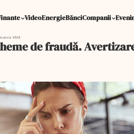
Finante
Video
Energie
Bănci
Companii
Eveni
tizarea ANAF
scheme de fraudă. Avertiza