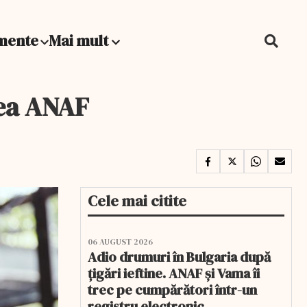
mente
Mai mult
rea ANAF
Cele mai citite
06 AUGUST 2026
Adio drumuri în Bulgaria după
țigări ieftine. ANAF și Vama îi
trec pe cumpărători într-un
registru electronic