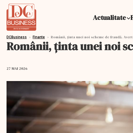
Actualitate
›
›
Românii, ținta unei noi scheme de fraudă. Aver
DCBusiness
Finante
Românii, ținta unei noi 
27 MAI 2026