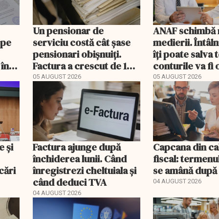
Un pensionar de
ANAF schimbă r
 pe
serviciu costă cât șase
medierii. Întâl
pensionari obișnuiți.
îți poate salva
 în
Factura a crescut de 14
conturile va fi 
ori mai repede
05 AUGUST 2026
05 AUGUST 2026
e și
Factura ajunge după
Capcana din ca
închiderea lunii. Când
fiscal: termenu
cări
înregistrezi cheltuiala și
se amână după 
când deduci TVA
04 AUGUST 2026
04 AUGUST 2026