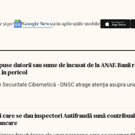
Google News
e și pe
și în aplicațiile mobile
puse datorii sau sume de încasat de la ANAF. Banii 
 în pericol
e Securitate Cibernetică - DNSC atrage atenţia asupra une
 care se dau inspectori Antifraudă sună contribuabi
bancare