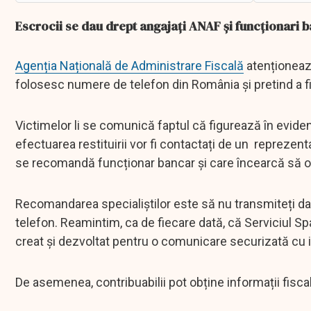
Escrocii se dau drept angajați ANAF și funcționari b
Agenția Națională de Administrare Fiscală
atenționează
folosesc numere de telefon din România și pretind a fi
Victimelor li se comunică faptul că figurează în evidenț
efectuarea restituirii vor fi contactați de un reprezen
se recomandă funcționar bancar și care încearcă să ob
Recomandarea specialiștilor este să nu transmiteți da
telefon. Reamintim, ca de fiecare dată, că Serviciul Spați
creat și dezvoltat pentru o comunicare securizată cu i
De asemenea, contribuabilii pot obține informații fi