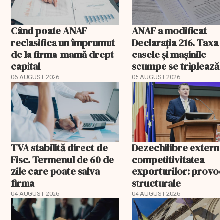
Când poate ANAF
ANAF a modificat
reclasifica un împrumut
Declarația 216. Taxa
de la firma-mamă drept
casele și mașinile
capital
scumpe se triplează
2026
06 AUGUST 2026
05 AUGUST 2026
TVA stabilită direct de
Dezechilibre extern
Fisc. Termenul de 60 de
competitivitatea
zile care poate salva
exporturilor: provo
firma
structurale
04 AUGUST 2026
04 AUGUST 2026