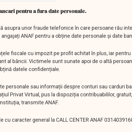
ancari pentru a fura date personale.
 asupra unor fraude telefonice în care persoane rău int
 angajați ANAF pentru a obține date personale și date ba
ele fiscale cu impozit pe profit achitat în plus, iar pentru
tant al băncii. Victimele sunt sunate apoi de o altă persoa
țină datele confidențiale.
te personale sau informații despre conturi sau carduri ba
ul Privat Virtual, pus la dispoziția contribuabililor, gratuit
nstituția, transmite ANAF.
scale cu caracter general la CALL CENTER ANAF 031403916