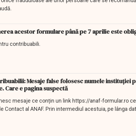
efonice frauduloase ale unor persoane care se recomand
audă.
nerea acestor formulare până pe 7 aprilie este obli
ntru contribuabili.
ibuabilii: Mesaje false folosesc numele instituției 
e. Care e pagina suspectă
mesc mesaje ce conțin un link https://anaf-formular.ro ce
de Contact al ANAF. Prin intermediul acestuia, pe lânga da