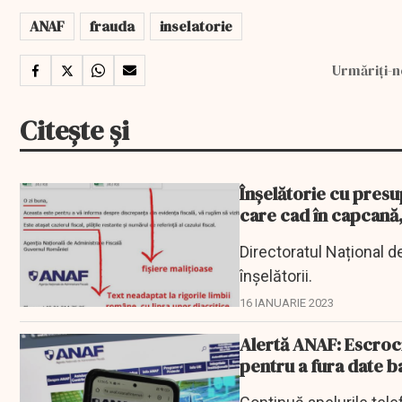
ANAF
frauda
inselatorie
Urmăriți-n
Citește și
Înşelătorie cu presu
care cad în capcană,
Directoratul Național d
înşelătorii.
16 IANUARIE 2023
Alertă ANAF: Escroci
pentru a fura date 