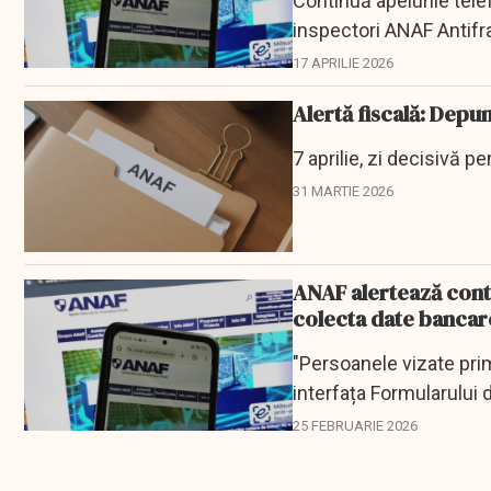
Continuă apelurile tel
inspectori ANAF Antifr
17 APRILIE 2026
Alertă fiscală: Depu
7 aprilie, zi decisivă pe
31 MARTIE 2026
ANAF alertează contr
colecta date bancar
"Persoanele vizate pri
interfața Formularului 
personale colectate...
25 FEBRUARIE 2026