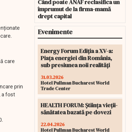
Când poate ANAF reclasifica un
împrumut de la firma-mamă
drept capital
enționate
Evenimente
ncare.
Energy Forum Ediția a XV-a:
Piața energiei din România,
nă care
sub presiunea noii realități
31.03.2026
Hotel Pullman Bucharest World
ncare prin
Trade Center
, a fost
HEALTH FORUM: Știința vieții-
sănătatea bazată pe dovezi
0.
22.04.2026
Hotel Pullman Bucharest World