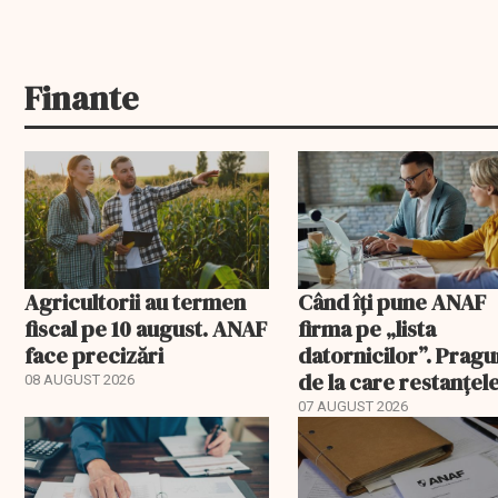
Finante
Agricultorii au termen
Când îți pune ANAF
fiscal pe 10 august. ANAF
firma pe „lista
face precizări
datornicilor”. Pragu
de la care restanțel
08 AUGUST 2026
devin publice
07 AUGUST 2026