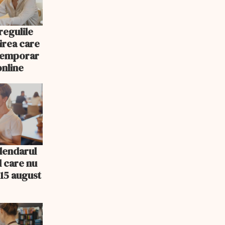
egulile
nirea care
 temporar
online
lendarul
l care nu
15 august