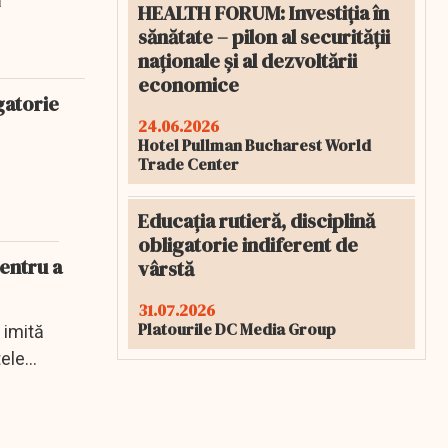
ă
HEALTH FORUM: Investiția în
sănătate – pilon al securității
naționale și al dezvoltării
economice
gatorie
24.06.2026
Hotel Pullman Bucharest World
Trade Center
Educația rutieră, disciplină
obligatorie indiferent de
pentru a
vârstă
31.07.2026
Platourile DC Media Group
 imită
tele