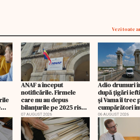
Vezi toate a
ANAF a început
Adio drumuri î
notificările. Firmele
după țigări ief
rile
care nu au depus
și Vama îi trec 
e
bilanțurile pe 2025 riscă
cumpărători în
să ajungă inactive fiscal
registru electr
07 AUGUST 2026
06 AUGUST 2026