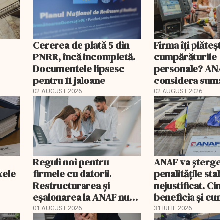
Cererea de plată 5 din
Firma îți plăteș
PNRR, încă incompletă.
cumpărăturile
Documentele lipsesc
personale? AN
pentru 11 jaloane
considera suma
Cu cât te taxea
02 AUGUST 2026
02 AUGUST 2026
Reguli noi pentru
ANAF va șterge
xele
firmele cu datorii.
penalitățile stab
Restructurarea și
nejustificat. C
eșalonarea la ANAF nu
beneficia și cu
mai pot fi folosite
recuperează ban
01 AUGUST 2026
31 IULIE 2026