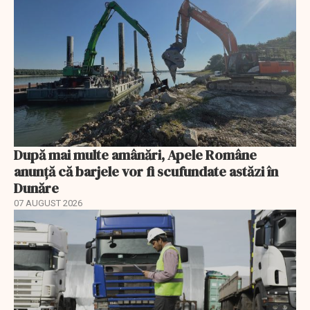
După mai multe amânări, Apele Române
anunță că barjele vor fi scufundate astăzi în
Dunăre
07 AUGUST 2026