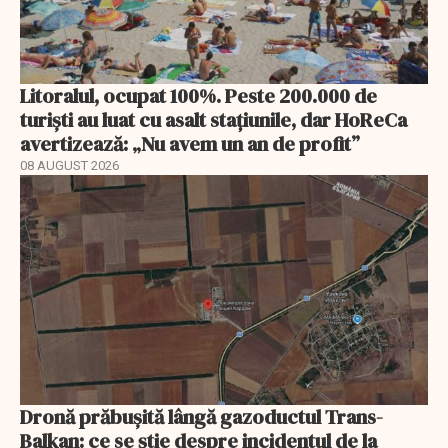
Litoralul, ocupat 100%. Peste 200.000 de
turiști au luat cu asalt stațiunile, dar HoReCa
avertizează: „Nu avem un an de profit”
08 AUGUST 2026
Dronă prăbușită lângă gazoductul Trans-
Balkan: ce se știe despre incidentul de la