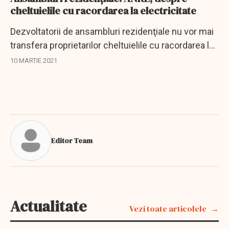
cheltuielile cu racordarea la electricitate
Dezvoltatorii de ansambluri rezidenţiale nu vor mai
transfera proprietarilor cheltuielile cu racordarea la
reţeaua electrică de interes public necesare pentru
10 MARTIE 2021
racordarea locurilor de consum ale...
Editor Team
Actualitate
Vezi toate articolele