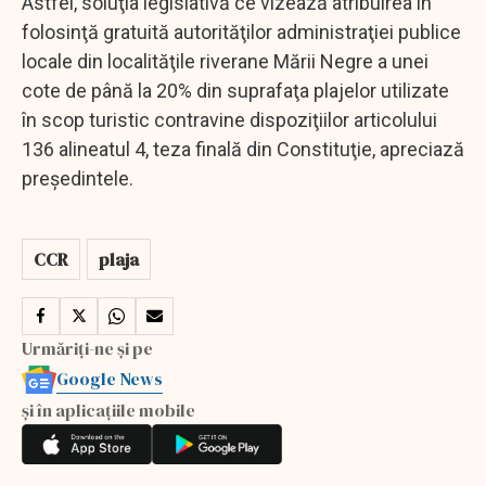
Astfel, soluţia legislativă ce vizează atribuirea în
folosinţă gratuită autorităţilor administraţiei publice
locale din localităţile riverane Mării Negre a unei
cote de până la 20% din suprafaţa plajelor utilizate
în scop turistic contravine dispoziţiilor articolului
136 alineatul 4, teza finală din Constituţie, apreciază
preşedintele.
CCR
plaja
Urmăriți-ne și pe
Google News
și în aplicațiile mobile