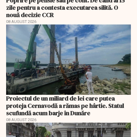
Poprire pe pensie sau pe cont. De când ai 15
zile pentru a contesta executarea silită. O
nouă decizie CCR
08 AUGUST 2026
Proiectul de un miliard de lei care putea
proteja Cernavodă a rămas pe hârtie. Statul
scufundă acum barje în Dunăre
08 AUGUST 2026