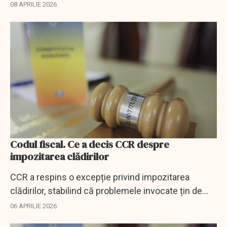
rolul ANRE și al Guvernului în stabilirea cotelor de
08 APRILIE 2026
energie verde.
Codul fiscal. Ce a decis CCR despre
impozitarea clădirilor
CCR a respins o excepție privind impozitarea
clădirilor, stabilind că problemele invocate țin de
interpretarea legii, nu de neconstituționalitate.
06 APRILIE 2026