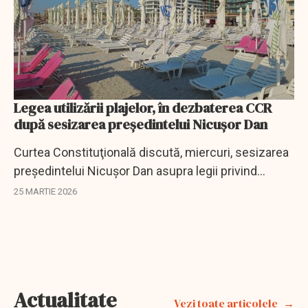
Legea utilizării plajelor, în dezbaterea CCR
după sesizarea președintelui Nicuşor Dan
Curtea Constituţională discută, miercuri, sesizarea
preşedintelui Nicuşor Dan asupra legii privind
utilizarea plajei Mării Negre.
25 MARTIE 2026
Actualitate
Vezi toate articolele