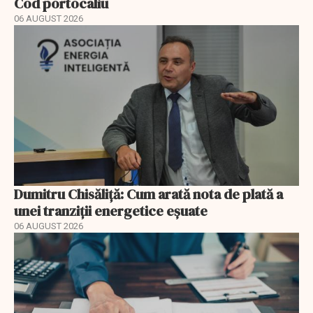
Cod portocaliu
06 AUGUST 2026
Dumitru Chisăliță: Cum arată nota de plată a
unei tranziții energetice eșuate
06 AUGUST 2026