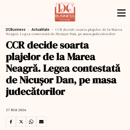
›
›
CCR decide soarta plajelor de la Marea
DCBusiness
Actualitate
Neagră. Legea contestată de Nicuşor Dan, pe masa judecătorilor
CCR decide soarta
plajelor de la Marea
Neagră. Legea contestată
de Nicuşor Dan, pe masa
judecătorilor
27 MAI 2026