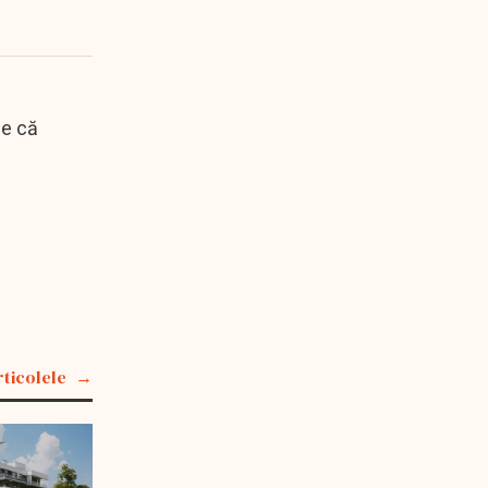
ne că
rticolele