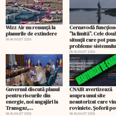
Wizz Air nu renunță la
Cernavodă funcțion
planurile de extindere
”la limită”. Cele dou
situații care pot pun
06 AUGUST 2026
probleme sistemulu
energetic
06 AUGUST 2026
Guvernul discută planul
CNAIR avertizează
pentru riscurile din
asupra unui site
energie, noi angajări la
neautorizat care vi
Transgaz,
roviniete. Șoferii po
Transelectrica și
plăti și cu 186% mai 
06 AUGUST 2026
06 AUGUST 2026