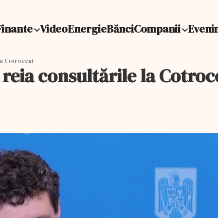
Finante
Video
Energie
Bănci
Companii
Eveni
la Cotroceni
reia consultările la Cotroc