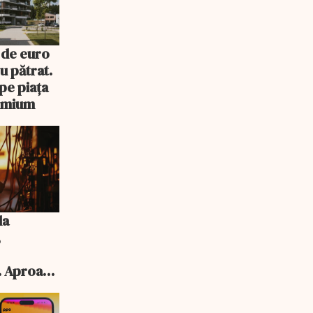
 de euro
u pătrat.
pe piața
remium
la
,
. Aproape
 aprobate