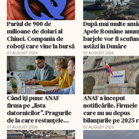
Pariul de 900 de
După mai multe amâ
milioane de dolari al
Apele Române anunț
Chinei. Compania de
barjele vor fi scufu
roboți care vine la bursă
astăzi în Dunăre
07 AUGUST 2026
07 AUGUST 2026
Când îți pune ANAF
ANAF a început
firma pe „lista
notificările. Firmele
datornicilor”. Pragurile
care nu au depus
de la care restanțele
bilanțurile pe 2025 
devin publice
să ajungă inactive fi
07 AUGUST 2026
07 AUGUST 2026