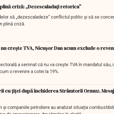
 plină criză: „Dezescaladați retorica”
delor să „dezescaladeze” conflictul politic și să se conc
n plină criză.
 nu creşte TVA, Nicuşor Dan acum exclude o reven
ectorală a semnat că nu va creşte TVA în mandatul său, i
cum o revenire a cotei la 19%.
rii cu țiței după închiderea Strâmtorii Ormuz. Mesaj
n și companiile petroliere au analizat situația combustibili