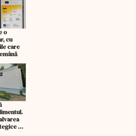
e o
r, cu
ile care
ndemână
ă
imentul.
salvarea
tegice a