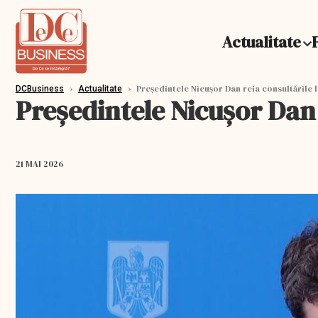
Actualitate
›
›
Preşedintele Nicuşor Dan reia consultările 
DCBusiness
Actualitate
Preşedintele Nicuşor Dan 
21 MAI 2026