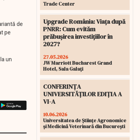
Trade Center
Upgrade România: Viața după
ariantă de
PNRR: Cum evităm
at pe
prăbușirea investițiilor în
2027?
27.05.2026
la un
JW Marriott Bucharest Grand
Hotel, Sala Galați
CONFERINȚA
UNIVERSITĂȚILOR EDIȚIA A
VI-A
10.06.2026
Universitatea de Științe Agronomice
și Medicină Veterinară din București