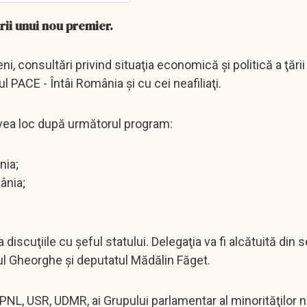
rii unui nou premier.
i, consultări privind situaţia economică şi politică a ţării
l PACE - Întâi România şi cu cei neafiliaţi.
 avea loc după următorul program:
nia;
ânia;
discuţiile cu şeful statului. Delegaţia va fi alcătuită din s
ul Gheorghe şi deputatul Mădălin Făget.
, PNL, USR, UDMR, ai Grupului parlamentar al minorităţilor n