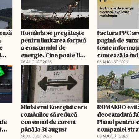
ează
România se pregătește
Factura PPC ar
ă
pentru limitarea forțată
pagină de suma
e
a consumului de
toate informați
i
energie. Cine poate fi
contează la î
deconectat
06 AUGUST 2026
06 AUGUST 2026
Ministerul Energiei cere
ROMAERO evit
românilor să reducă
deocamdată fal
nde
consumul de curent
Planul pentru 
t
până la 31 august
companiei stra
mult
fost confirmat
06 AUGUST 2026
06 AUGUST 2026