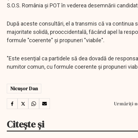
S.O.S. România şi POT în vederea desemnării candidatul
După aceste consultări, el a transmis că va continua se
majoritate solidă, prooccidentală, făcând apel la resp
formule "coerente" şi propuneri "viabile".
"Este esenţial ca partidele să dea dovadă de responsabil
numitor comun, cu formule coerente şi propuneri viabil
Nicușor Dan
Urmăriți-n
Citește și