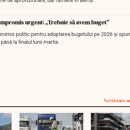
e de aprovizionare, dar rămâne în alertă.
ompromis urgent: „Trebuie să avem buget”
omis politic pentru adoptarea bugetului pe 2026 și spu
până la finalul lunii martie.
Vezi toate a