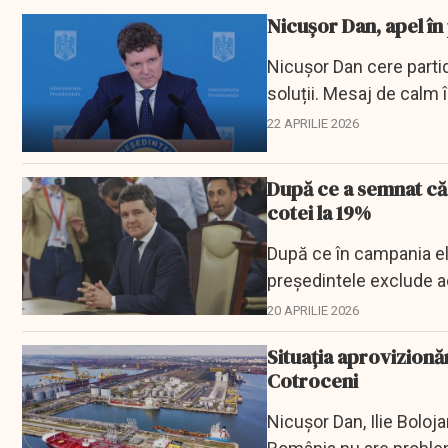
Nicușor Dan, apel în
Nicușor Dan cere parti
soluții. Mesaj de calm î
22 APRILIE 2026
După ce a semnat că
cotei la 19%
După ce în campania el
preşedintele exclude a
20 APRILIE 2026
Situația aprovizionă
Cotroceni
Nicușor Dan, Ilie Boloja