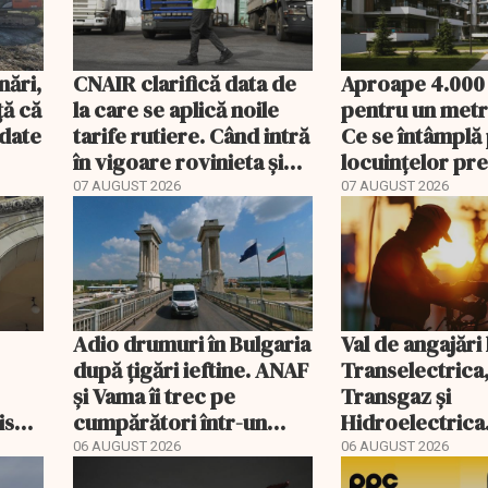
nări,
CNAIR clarifică data de
Aproape 4.000
ă că
la care se aplică noile
pentru un metr
ndate
tarife rutiere. Când intră
Ce se întâmplă 
în vigoare rovinieta și
locuințelor p
TollRo
07 AUGUST 2026
07 AUGUST 2026
Adio drumuri în Bulgaria
Val de angajări 
după țigări ieftine. ANAF
Transelectrica
și Vama îi trec pe
Transgaz și
riscă
cumpărători într-un
Hidroelectrica
scal
registru electronic
400 de posturi
06 AUGUST 2026
06 AUGUST 2026