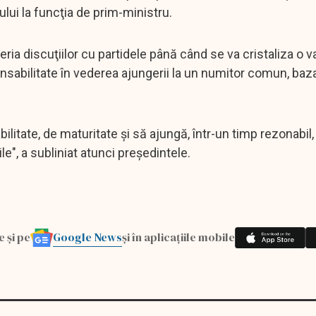
ui la funcţia de prim-ministru.
ria discuţiilor cu partidele până când se va cristaliza o v
onsabilitate în vederea ajungerii la un numitor comun, baz
itate, de maturitate şi să ajungă, într-un timp rezonabil, 
e", a subliniat atunci preşedintele.
Google News
e și pe
și în aplicațiile mobile