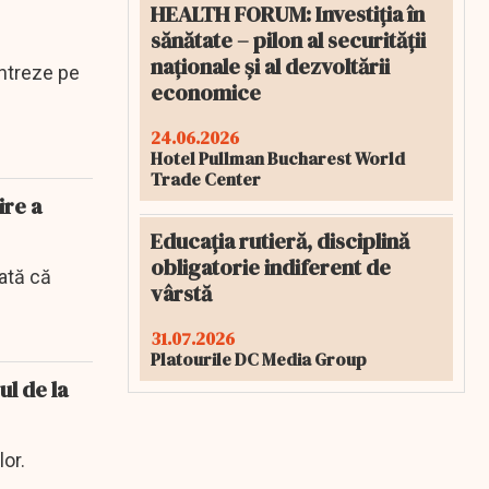
HEALTH FORUM: Investiția în
sănătate – pilon al securității
naționale și al dezvoltării
entreze pe
economice
24.06.2026
Hotel Pullman Bucharest World
Trade Center
ire a
Educația rutieră, disciplină
obligatorie indiferent de
ată că
vârstă
31.07.2026
Platourile DC Media Group
ul de la
lor.