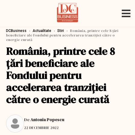
›
›
›
România, printre cele 8 țări
DCBusiness
Actualitate
Stiri
beneficiare ale Fondului pentru accelerarea tranziţiei către o
energie curată
România, printre cele 8
țări beneficiare ale
Fondului pentru
accelerarea tranziţiei
către o energie curată
De
Antonia Popescu
22 DECEMBRIE 2022