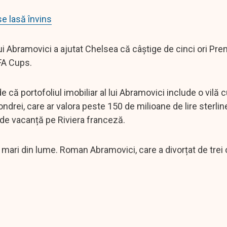
e lasă învins
ui Abramovici a ajutat Chelsea că câștige de cinci ori Pre
FA Cups.
de că portofoliul imobiliar al lui Abramovici include o vilă 
rei, care ar valora peste 150 de milioane de lire sterlin
 de vacanță pe Riviera franceză.
ai mari din lume. Roman Abramovici, care a divorțat de trei o