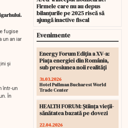
Firmele care nu au depus
bilanțurile pe 2025 riscă să
igarhului.
ajungă inactive fiscal
e fugise
Evenimente
 un an iar
Energy Forum Ediția a XV-a:
Piața energiei din România,
ni și
sub presiunea noii realități
31.03.2026
Hotel Pullman Bucharest World
 într-un
Trade Center
un. În
HEALTH FORUM: Știința vieții-
sănătatea bazată pe dovezi
22.04.2026