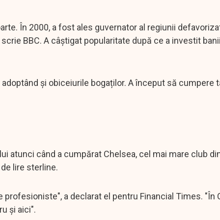
rte. În 2000, a fost ales guvernator al regiunii defavoriza
scrie BBC. A câștigat popularitate după ce a investit banii 
i, adoptând și obiceiurile bogaților. A început să cumpere t
lui atunci când a cumpărat Chelsea, cel mai mare club di
de lire sterline.
 profesioniste", a declarat el pentru Financial Times. "În
 și aici".