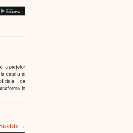
e, a piețelor
a detaliu și
oficiale – de
transformă în
rticolele