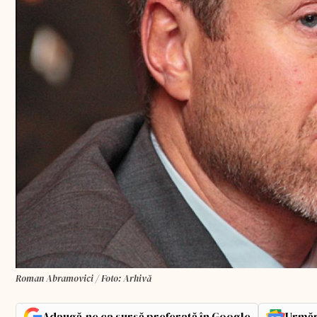
Roman Abramovici / Foto: Arhivă
Adaugă-ne ca sursă preferată în Google
Urmăr