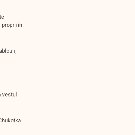
te
proprii în
ablouri,
n vestul
 Chukotka