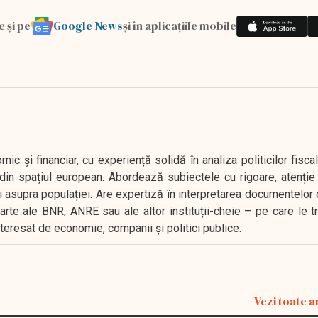
Google News
e și pe
și în aplicațiile mobile
 și financiar, cu experiență solidă în analiza politicilor fiscal
in spațiul european. Abordează subiectele cu rigoare, atenție l
i asupra populației. Are expertiză în interpretarea documentelor 
oarte ale BNR, ANRE sau ale altor instituții-cheie – pe care le 
interesat de economie, companii și politici publice.
Vezi toate a