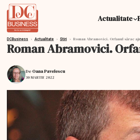
Actualitate
›
›
›
Roman Abramovici. Orfanul sărac aju
DCBusiness
Actualitate
Stiri
Roman Abramovici. Orfan
De
Oana Pavelescu
30 MARTIE 2022