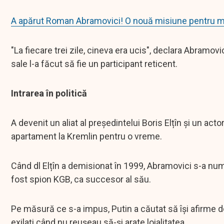
A apărut Roman Abramovici! O nouă misiune pentru mil
"La fiecare trei zile, cineva era ucis", declara Abramo
sale l-a făcut să fie un participant reticent.
Intrarea în politică
A devenit un aliat al președintelui Boris Elțîn și un ac
apartament la Kremlin pentru o vreme.
Când dl Elțîn a demisionat în 1999, Abramovici s-a numă
fost spion KGB, ca succesor al său.
Pe măsură ce s-a impus, Putin a căutat să își afirme domi
exilați când nu reușeau să-și arate loialitatea.