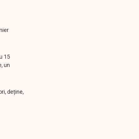
mier
cu 15
e, un
ri, deține,