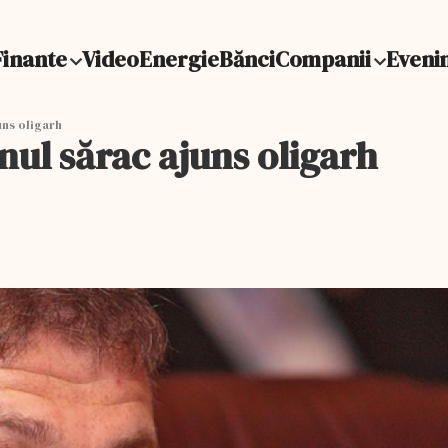
Finante
Video
Energie
Bănci
Companii
Eveni
ns oligarh
ul sărac ajuns oligarh