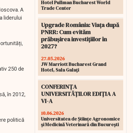
Hotel Pullman Bucharest World
Trade Center
 Moscova. A
 liderului
Upgrade România: Viața după
PNRR: Cum evităm
prăbușirea investițiilor în
ortunități,
2027?
27.05.2026
JW Marriott Bucharest Grand
ativ 250 de
Hotel, Sala Galați
.
CONFERINȚA
UNIVERSITĂȚILOR EDIȚIA A
să, în 2012,
VI-A
10.06.2026
Universitatea de Științe Agronomice
ere politică
și Medicină Veterinară din București