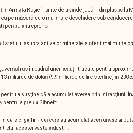
it în Armata Roșie înainte de a vinde jucării din plastic la
verea pe măsură ce o mai mare deschidere sub conducerea
ți pentru antreprenori.
ul statului asupra activelor minerale, a oferit mai multe op
guvernul rus în cadrul unei licitații trucate pentru aproxim
3 miliarde de dolari (9,9 miliarde de lire sterline) în 2005
pentru a susține că a acumulat averea prin infracțiuni. În
tă pentru a prelua Sibneft.
 în care oligarhii - cei care au acumulat averi uriașe și put
trolul acestei vaste industrii.