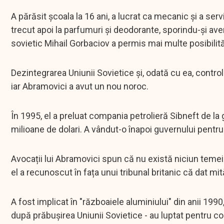
A părăsit școala la 16 ani, a lucrat ca mecanic și a serv
trecut apoi la parfumuri și deodorante, sporindu-și a
sovietic Mihail Gorbaciov a permis mai multe posibilită
Dezintegrarea Uniunii Sovietice și, odată cu ea, control
iar Abramovici a avut un nou noroc.
În 1995, el a preluat compania petrolieră Sibneft de la 
milioane de dolari. A vândut-o înapoi guvernului pentru 1
Avocații lui Abramovici spun că nu există niciun temei 
el a recunoscut în fața unui tribunal britanic că dat mi
A fost implicat în "războaiele aluminiului" din anii 1990,
după prăbușirea Uniunii Sovietice - au luptat pentru con