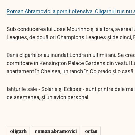
Roman Abramovici a pornit ofensiva. Oligarhul rus nu s
Sub conducerea lui Jose Mourinho și a altora, averea l
Leagues, de două ori Champions Leagues și de cinci, 
Banii oligarhilor au inundat Londra în ultimii ani. Se cre
dormitoare în Kensington Palace Gardens din vestul Lond
apartament în Chelsea, un ranch în Colorado și o casă
Iahturile sale - Solaris și Eclipse - sunt printre cele m
de asemenea, și un avion personal.
oligarh
roman abramovici
orfan