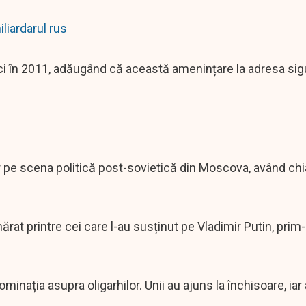
iardarul rus
vici în 2011, adăugând că această amenințare la adresa sig
tor pe scena politică post-sovietică din Moscova, având chi
rat printre cei care l-au susținut pe Vladimir Putin, prim-
nația asupra oligarhilor. Unii au ajuns la închisoare, iar a