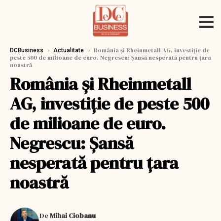
›
›
România și Rheinmetall AG, investiție de
DCBusiness
Actualitate
peste 500 de milioane de euro. Negrescu: Şansă nesperată pentru ţara
noastră
România și Rheinmetall
AG, investiție de peste 500
de milioane de euro.
Negrescu: Şansă
nesperată pentru ţara
noastră
De
Mihai Ciobanu