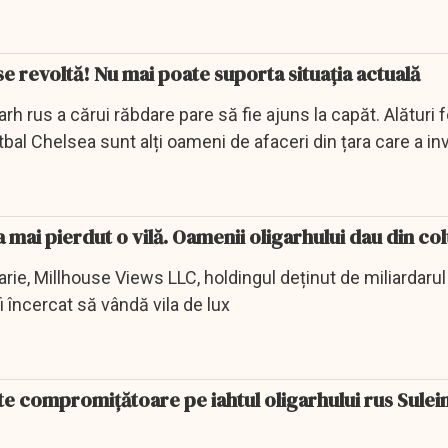
că...
 revoltă! Nu mai poate suporta situația actuală
arh rus a cărui răbdare pare să fie ajuns la capăt. Alături 
otbal Chelsea sunt alți oameni de afaceri din țara care a in
ai pierdut o vilă. Oamenii oligarhului dau din colț
uarie, Millhouse Views LLC, holdingul deținut de miliardarul
 încercat să vândă vila de lux
te compromiţătoare pe iahtul oligarhului rus Sule