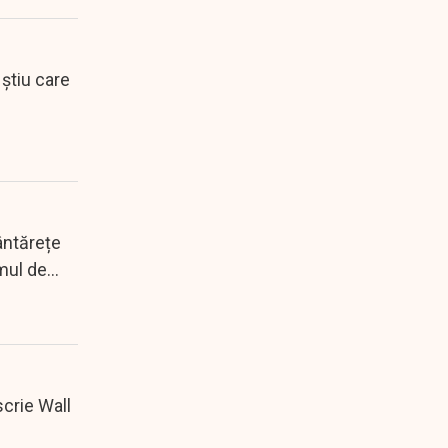
știu care
cântărețe
mul de...
crie Wall