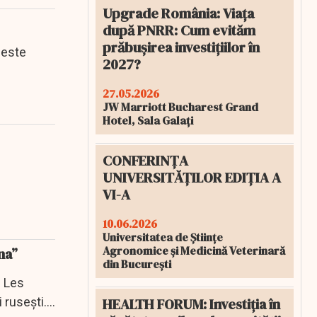
Upgrade România: Viața
după PNRR: Cum evităm
prăbușirea investițiilor în
 este
2027?
27.05.2026
JW Marriott Bucharest Grand
Hotel, Sala Galați
CONFERINȚA
UNIVERSITĂȚILOR EDIȚIA A
VI-A
10.06.2026
Universitatea de Științe
Agronomice și Medicină Veterinară
na”
din București
z Les
 rusești.
HEALTH FORUM: Investiția în