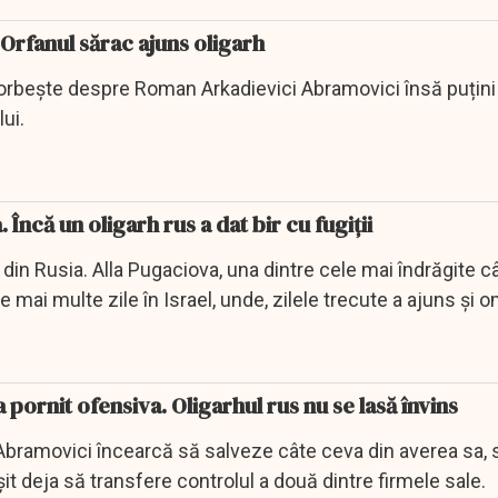
rfanul sărac ajuns oligarh
rbește despre Roman Arkadievici Abramovici însă puțini 
ui.
 Încă un oligarh rus a dat bir cu fugiții
hii din Rusia. Alla Pugaciova, una dintre cele mai îndrăgite 
e mai multe zile în Israel, unde, zilele trecute a ajuns și o
ornit ofensiva. Oligarhul rus nu se lasă învins
Abramovici încearcă să salveze câte ceva din averea sa, s
șit deja să transfere controlul a două dintre firmele sale.