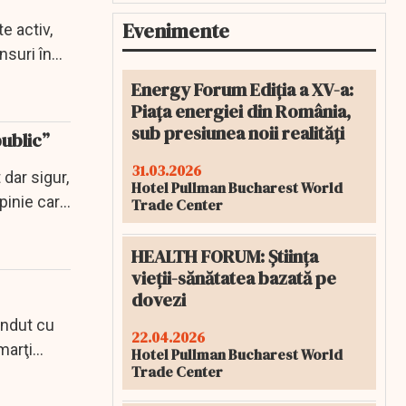
Evenimente
e activ,
nsuri în
Energy Forum Ediția a XV-a:
Piața energiei din România,
sub presiunea noii realități
public”
31.03.2026
dar sigur,
Hotel Pullman Bucharest World
pinie care
Trade Center
HEALTH FORUM: Știința
vieții-sănătatea bazată pe
dovezi
ândut cu
22.04.2026
marţi
Hotel Pullman Bucharest World
Trade Center