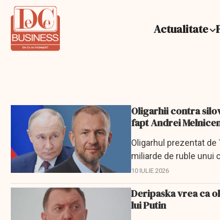
Actualitate
Oligarhii contra silo
fapt Andrei Melnice
Oligarhul prezentat de
miliarde de ruble unui 
10 IULIE 2026
Deripaska vrea ca oli
lui Putin