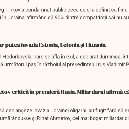
g Tinkov a condamnat public ceea ce el a definit ca fiind 
în Ucraina, afirmând că 90% dintre compatrioții săi nu su
r putea invada Estonia, Letonia și Lituania
l Hodorkovski, care se află în exil, a declarat duminică, în
ă următorul pas în războiul al președintelui rus Vladimir P
tov critică în premieră Rusia. Miliardarul afirmă că
să declanșeze invazia Ucrainei oligarhii au fugit fără să s
 numărându-se și RInat Ahmetov, cel mai bogat miliardar d