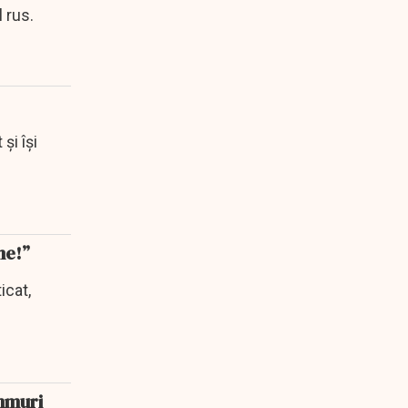
 rus.
și își
ne!”
icat,
ahmuri