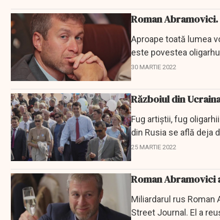
Roman Abramovici. O
Aproape toată lumea vo
este povestea oligarhul
30 MARTIE 2022
Războiul din Ucraina.
Fug artiștii, fug oligar
din Rusia se află deja d
25 MARTIE 2022
Roman Abramovici a p
Miliardarul rus Roman 
Street Journal. El a reu