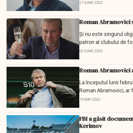
Omul de afaceri spune 
27 IUNIE 2022
Roman Abramovici se
Și nu este singurul olig
patron al clubului de f
Ucraina.
02 IUNIE 2022
Roman Abramovici a m
La începutul lunii febr
Roman Abramovici, ar fi
15 MAI 2022
FBI a găsit documen
Kerimov