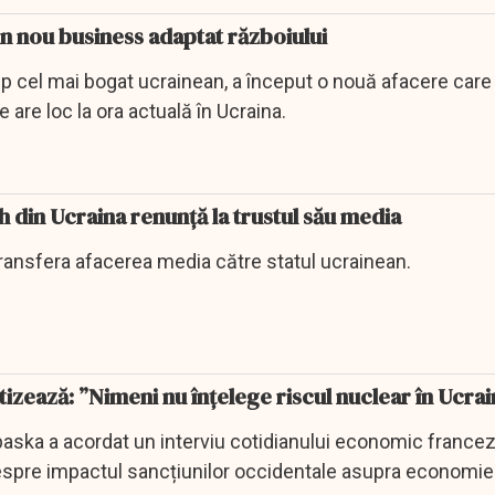
n nou business adaptat războiului
p cel mai bogat ucrainean, a început o nouă afacere care
 are loc la ora actuală în Ucraina.
h din Ucraina renunță la trustul său media
transfera afacerea media către statul ucrainean.
izează: ”Nimeni nu înțelege riscul nuclear în Ucrai
ipaska a acordat un interviu cotidianului economic france
espre impactul sancțiunilor occidentale asupra economiei