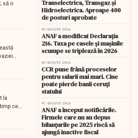
Transelectrica, Transgaz și
l, să o
Hidroelectrica. Aproape 400
de posturi aprobate
05 AUGUST 2026
ANAF a modificat Declarația
216. Taxa pe casele și mașinile
ceastă
scumpe se triplează în 2026
vaziei
05 AUGUST 2026
CCR pune frână proceselor
pentru salarii mai mari. Cine
poate pierde banii ceruți
statului
t la
07 AUGUST 2026
 timp ce
ANAF a început notificările.
Firmele care nu au depus
bilanțurile pe 2025 riscă să
ajungă inactive fiscal