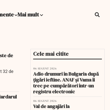
mente
Mai mult
Cele mai citite
este de
06 AUGUST 2026
t 32 de
Adio drumuri în Bulgaria după
țigări ieftine. ANAF și Vama îi
trec pe cumpărători într-un
registru electronic
iardarul
06 AUGUST 2026
Val de angajări la