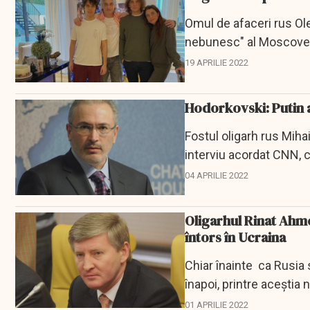
Omul de afaceri rus Ole
nebunesc" al Moscovei 
această aventură...
19 APRILIE 2022
Hodorkovski: Putin a
Fostul oligarh rus Mihai
interviu acordat CNN, c
putea fi...
04 APRILIE 2022
Oligarhul Rinat Ahme
întors în Ucraina
Chiar înainte ca Rusia 
înapoi, printre aceștia
această...
01 APRILIE 2022