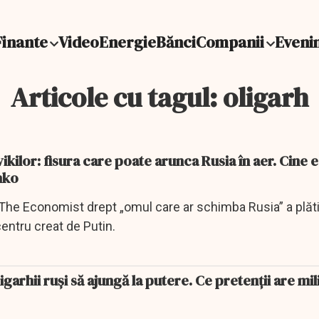
Finante
Video
Energie
Bănci
Companii
Eveni
Articole cu tagul: oligarh
vikilor: fisura care poate arunca Rusia în aer. Cine 
nko
 The Economist drept „omul care ar schimba Rusia” a plăti
centru creat de Putin.
garhii ruși să ajungă la putere. Ce pretenții are mil