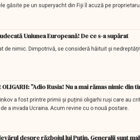
le găsite pe un superyacht din Fiji îl acuză pe proprietarul
 judecată Uniunea Europeană! De ce s-a supărat
 de nimic. Dimpotrivă, se consideră hăituit și nedreptățit 
 OLIGARH: ”Adio Rusia! Nu a mai rămas nimic din ti
ov a fost printre primii și puținii oligarhi ruși care au crit
in de a invada Ucraina. Acum revine cu o nouă postare.
evărul despre războiul lui Putin. Generalii sunt m