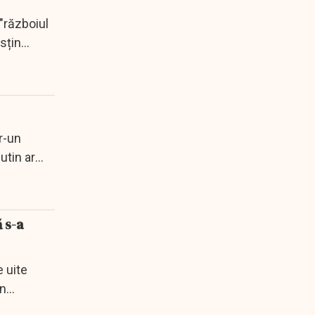
"războiul
sțin
tr-un
utin ar
 s-a
e uite
in