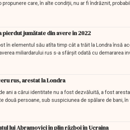
 propunere care, în alte condiții, nu ar fi îndrăznit, probabi
pierdut jumătate din avere în 2022
 în elementul său atîta timp cât a trăit la Londra însă a
averea miliardarului rus s-a sfârșit odată cu demararea in
ru rus, arestat la Londra
de ani a cărui identitate nu a fost dezvăluită, a fost aresta
te două persoane, sub suspiciunea de spălare de bani, în
tul lui Abramovici în plin război în Ucraina