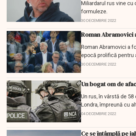
Miliardarul rus vine cu o
formuleze.
30 DECEMBRIE 2022
Roman Abramovici a 
Roman Abramovici a fost
epocă prolifică pentru 
Ucrainei de...
30 DECEMBRIE 2022
Un bogat om de aface
Un rus, în vârstă de 58 
Londra, împreună cu al
Marea...
04 DECEMBRIE 2022
Ce se întâmplă pe iah