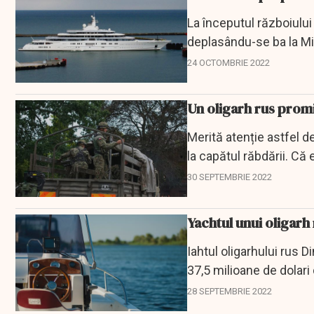
La începutul războiului
deplasându-se ba la Mi
încercarea,...
24 OCTOMBRIE 2022
Un oligarh rus promit
Merită atenție astfel d
la capătul răbdării. C
ar...
30 SEPTEMBRIE 2022
Yachtul unui oligarh 
Iahtul oligarhului rus 
37,5 milioane de dolari
autoritatea...
28 SEPTEMBRIE 2022