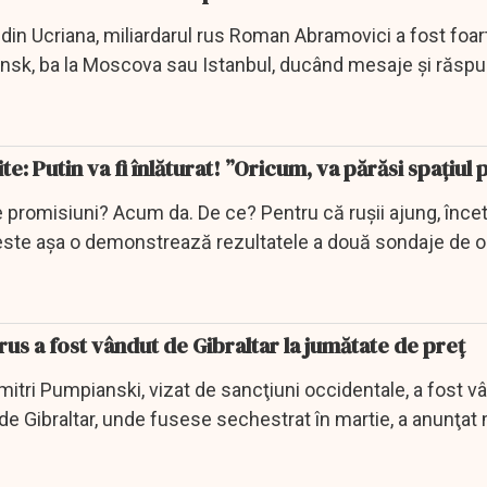
 din Ucriana, miliardarul rus Roman Abramovici a fost foart
nsk, ba la Moscova sau Istanbul, ducând mesaje și răspu
e: Putin va fi înlăturat! ”Oricum, va părăsi spațiul 
e promisiuni? Acum da. De ce? Pentru că rușii ajung, încet 
ă este așa o demonstrează rezultatele a două sondaje de o
rus a fost vândut de Gibraltar la jumătate de preț
Dimitri Pumpianski, vizat de sancţiuni occidentale, a fost v
 de Gibraltar, unde fusese sechestrat în martie, a anunţat 