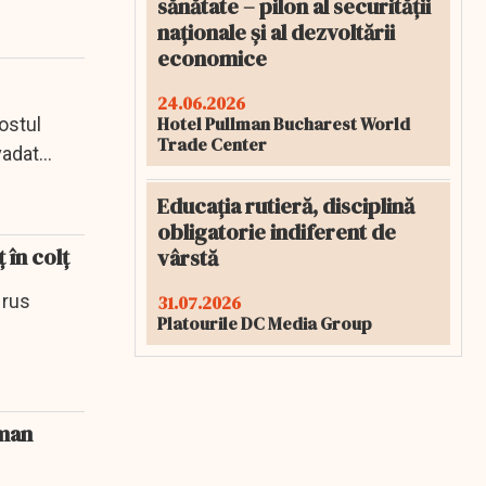
sănătate – pilon al securității
naționale și al dezvoltării
economice
24.06.2026
Hotel Pullman Bucharest World
fostul
Trade Center
vadat
Educația rutieră, disciplină
obligatorie indiferent de
 în colț
vârstă
 rus
31.07.2026
Platourile DC Media Group
iman