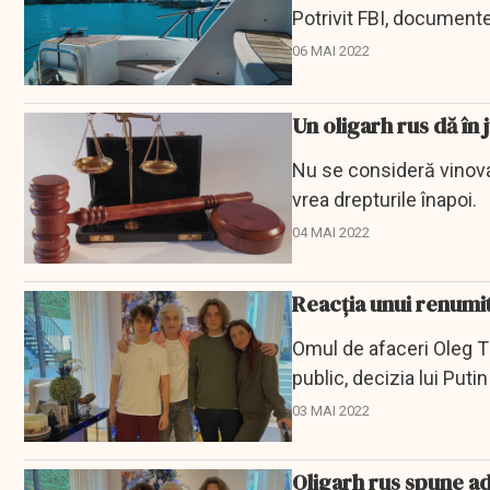
Potrivit FBI, documente
06 MAI 2022
Un oligarh rus dă în
Nu se consideră vinovat
vrea drepturile înapoi.
04 MAI 2022
Reacția unui renumit
Omul de afaceri Oleg Tink
public, decizia lui Put
03 MAI 2022
Oligarh rus spune ad