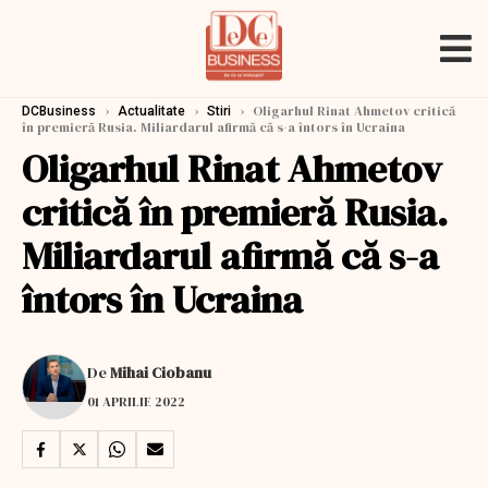
›
›
›
Oligarhul Rinat Ahmetov critică
DCBusiness
Actualitate
Stiri
în premieră Rusia. Miliardarul afirmă că s-a întors în Ucraina
Oligarhul Rinat Ahmetov
critică în premieră Rusia.
Miliardarul afirmă că s-a
întors în Ucraina
De
Mihai Ciobanu
01 APRILIE 2022