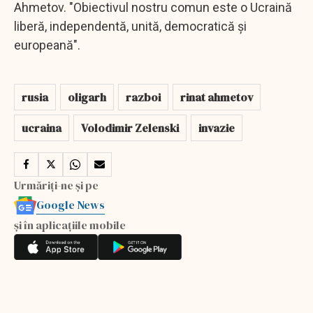
Ahmetov. "Obiectivul nostru comun este o Ucraină
liberă, independentă, unită, democratică și
europeană".
rusia
oligarh
razboi
rinat ahmetov
ucraina
Volodimir Zelenski
invazie
Urmăriți-ne și pe
Google News
și în aplicațiile mobile