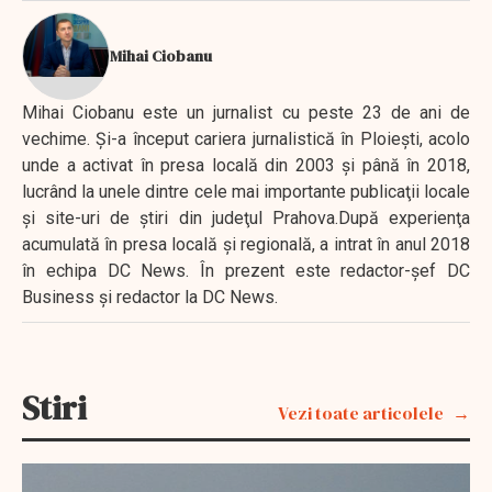
Mihai Ciobanu
Mihai Ciobanu este un jurnalist cu peste 23 de ani de
vechime. Şi-a început cariera jurnalistică în Ploieşti, acolo
unde a activat în presa locală din 2003 şi până în 2018,
lucrând la unele dintre cele mai importante publicaţii locale
şi site-uri de ştiri din judeţul Prahova.După experienţa
acumulată în presa locală şi regională, a intrat în anul 2018
în echipa DC News. În prezent este redactor-şef DC
Business şi redactor la DC News.
Stiri
Vezi toate articolele