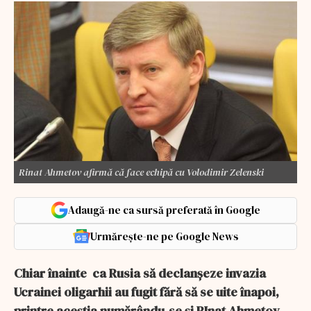
Rinat Ahmetov afirmă că face echipă cu Volodimir Zelenski
Adaugă-ne ca sursă preferată în Google
Urmărește-ne pe Google News
Chiar înainte ca Rusia să declanșeze invazia
Ucrainei oligarhii au fugit fără să se uite înapoi,
printre aceștia numărându-se și RInat Ahmetov,