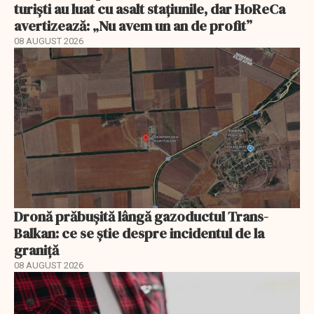
turiști au luat cu asalt stațiunile, dar HoReCa
avertizează: „Nu avem un an de profit”
08 AUGUST 2026
Dronă prăbușită lângă gazoductul Trans-
Balkan: ce se știe despre incidentul de la
graniță
08 AUGUST 2026