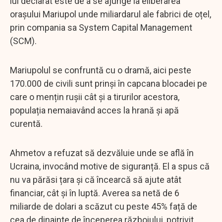
lui declarat este de a se ajunge la eliberarea
orașului Mariupol unde miliardarul ale fabrici de oțel,
prin compania sa System Capital Management
(SCM).
Mariupolul se confruntă cu o dramă, aici peste
170.000 de civili sunt prinși în capcana blocadei pe
care o mențin rușii cât și a tirurilor acestora,
populația nemaiavând acces la hrană și apă
curentă.
Ahmetov a refuzat să dezvăluie unde se află în
Ucraina, invocând motive de siguranță. El a spus că
nu va părăsi țara și că încearcă să ajute atât
financiar, cât și în luptă. Averea sa netă de 6
miliarde de dolari a scăzut cu peste 45% față de
cea de dinainte de începerea războiului, potrivit