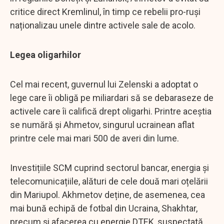
critice direct Kremlinul, în timp ce rebelii pro-ruși
naționalizau unele dintre activele sale de acolo.
Legea oligarhilor
Cel mai recent, guvernul lui Zelenski a adoptat o
lege care îi obligă pe miliardari să se debaraseze de
activele care îi califică drept oligarhi. Printre aceștia
se numără și Ahmetov, singurul ucrainean aflat
printre cele mai mari 500 de averi din lume.
Investițiile SCM cuprind sectorul bancar, energia și
telecomunicațiile, alături de cele două mari oțelării
din Mariupol. Akhmetov deține, de asemenea, cea
mai bună echipă de fotbal din Ucraina, Shakhtar,
precum și afacerea cu energie DTEK, suspectată