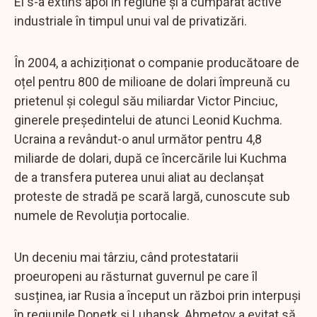
El s-a extins apoi în regiune și a cumpărat active
industriale în timpul unui val de privatizări.
În 2004, a achiziționat o companie producătoare de
oțel pentru 800 de milioane de dolari împreună cu
prietenul și colegul său miliardar Victor Pinciuc,
ginerele președintelui de atunci Leonid Kuchma.
Ucraina a revândut-o anul următor pentru 4,8
miliarde de dolari, după ce încercările lui Kuchma
de a transfera puterea unui aliat au declanșat
proteste de stradă pe scară largă, cunoscute sub
numele de Revoluția portocalie.
Un deceniu mai târziu, când protestatarii
proeuropeni au răsturnat guvernul pe care îl
susținea, iar Rusia a început un război prin interpuși
în regiunile Donețk și Luhansk, Ahmetov a evitat să