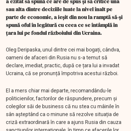
a ezitat să spună ce are de spus și să critice una
sau alta dintre deciziile luate la nivel înalt pe
parte de economie, a ieșit din nou la ramptă să-și
spună oful în legătură cu ceea ce se întâmplă în
țara lui pe fondul războiului din Ucraina.
Oleg Deripaska, unul dintre cei mai bogați, cândva,
oameni de afaceri din Rusia nu s-a temut să
declare, imediat, practic, după ce țara lui a invadat
Ucraina, că se pronunță împotriva acestui război.
El a mers chiar mai departe, recomandându-le
politicienilor, factorilor de răspundere, precum și
colegilor săi de business că nu stea cu mâinile în
sân așteptând ca o minune să rezolve situația de
criză extraordinară în care a ajuns Rusia din cauza
sancțiunilor internaționale, în timp ce afacerile lor