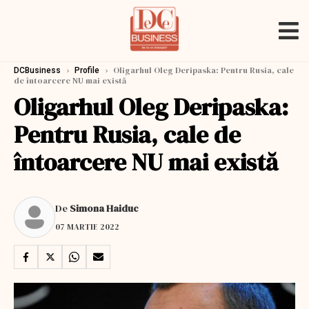
›
›
Oligarhul Oleg Deripaska: Pentru Rusia, cale
DCBusiness
Profile
de întoarcere NU mai există
Oligarhul Oleg Deripaska:
Pentru Rusia, cale de
întoarcere NU mai există
De
Simona Haiduc
07 MARTIE 2022