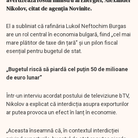
avertizează fostul ministru al Energiei, Alexander
Nikolov, citat de agenția Novinite.
El a subliniat că rafinăria Lukoil Neftochim Burgas
are un rol central în economia bulgară, fiind „cel mai
mare plătitor de taxe din țară” și un pilon fiscal
esențial pentru bugetul de stat.
„Bugetul riscă să piardă cel puțin 50 de milioane
de euro lunar”
Într-un interviu acordat postului de televiziune bTV,
Nikolov a explicat că interdicția asupra exporturilor
ar putea provoca un efect în lanț în economie.
„Aceasta înseamnă că, în contextul interdicției