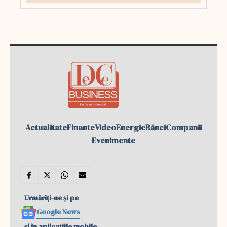
Actualitate
Finante
Video
Energie
Bănci
Companii
Evenimente
Urmăriți-ne și pe
Google News
și în aplicațiile mobile