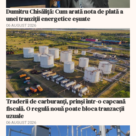
Dumitru Chisăliță: Cum arată nota de plată a
unei tranziții energetice eșuate
06 AUGUST 2026
Traderii de carburanți, prinși într-o capcană
fiscală. O regulă nouă poate bloca tranzacții
uzuale
06 AUGUST 2026