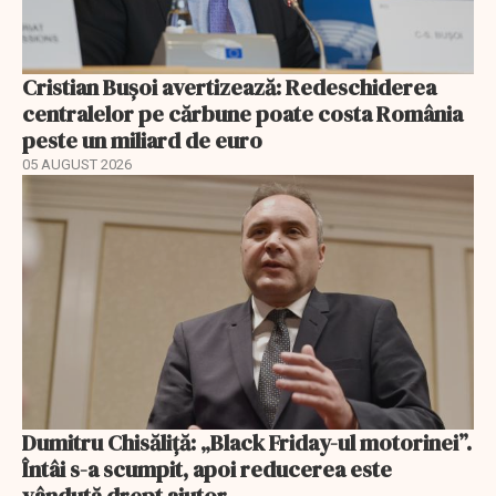
Cristian Bușoi avertizează: Redeschiderea
centralelor pe cărbune poate costa România
peste un miliard de euro
05 AUGUST 2026
Dumitru Chisăliță: „Black Friday-ul motorinei”.
Întâi s-a scumpit, apoi reducerea este
vândută drept ajutor