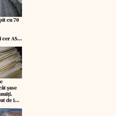
pit cu 70
i cer ASF
ele
de
cât șase
nuiți.
ut de 14