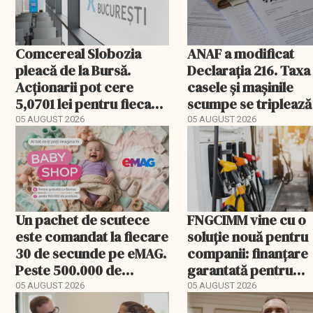
Comcereal Slobozia
ANAF a modificat
pleacă de la Bursă.
Declarația 216. Taxa
Acționarii pot cere
casele și mașinile
5,0701 lei pentru fiecare
scumpe se triplează
acțiune
2026
05 AUGUST 2026
05 AUGUST 2026
Un pachet de scutece
FNGCIMM vine cu o
este comandat la fiecare
soluție nouă pentru
30 de secunde pe eMAG.
companii: finanțare
Peste 500.000 de
garantată pentru
comenzi pentru
carburant și transp
05 AUGUST 2026
05 AUGUST 2026
bebeluși au fost cu