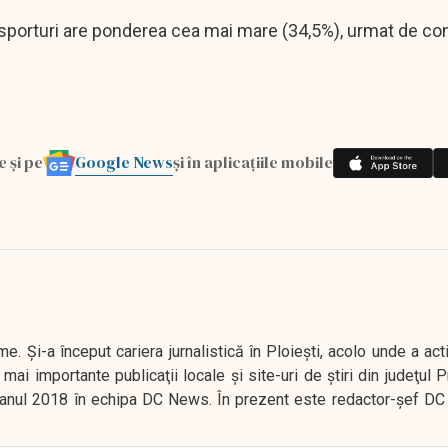
ansporturi are ponderea cea mai mare (34,5%), urmat de c
Google News
e și pe
și în aplicațiile mobile
. Şi-a început cariera jurnalistică în Ploieşti, acolo unde a act
mai importante publicaţii locale şi site-uri de ştiri din judeţul
 în anul 2018 în echipa DC News. În prezent este redactor-şef DC