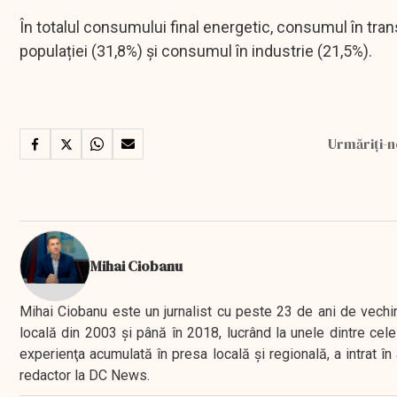
În totalul consumului final energetic, consumul în tr
populației (31,8%) și consumul în industrie (21,5%).
Urmăriți-n
Mihai Ciobanu
Mihai Ciobanu este un jurnalist cu peste 23 de ani de vechime
locală din 2003 şi până în 2018, lucrând la unele dintre cele 
experienţa acumulată în presa locală şi regională, a intrat
redactor la DC News.