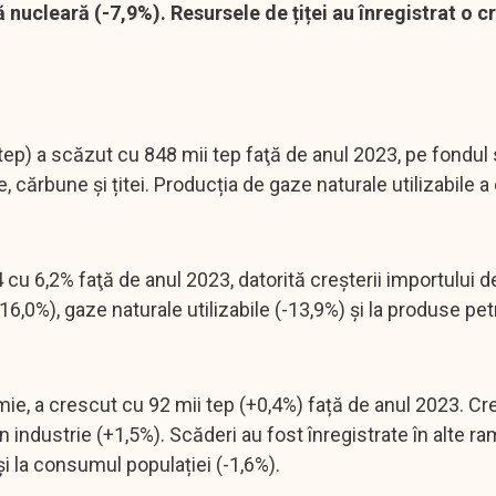
ă nucleară (-7,9%). Resursele de țiței au înregistrat o c
tep) a scăzut cu 848 mii tep faţă de anul 2023, pe fondul 
, cărbune și țitei. Producția de gaze naturale utilizabile 
u 6,2% faţă de anul 2023, datorită creșterii importului de
16,0%), gaze naturale utilizabile (-13,9%) și la produse pet
ie, a crescut cu 92 mii tep (+0,4%) față de anul 2023. Cre
n industrie (+1,5%). Scăderi au fost înregistrate în alte ra
 și la consumul populației (-1,6%).