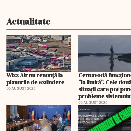
Actualitate
Wizz Air nu renunță la
Cernavodă funcțion
planurile de extindere
”la limită”. Cele dou
situații care pot pun
06 AUGUST 2026
probleme sistemulu
energetic
06 AUGUST 2026