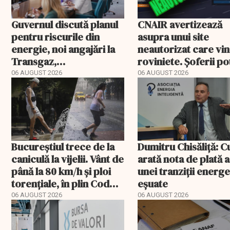
Guvernul discută planul
CNAIR avertizează
pentru riscurile din
asupra unui site
energie, noi angajări la
neautorizat care vi
Transgaz,
roviniete. Șoferii po
Transelectrica și
plăti și cu 186% mai 
06 AUGUST 2026
06 AUGUST 2026
Hidroelectrica și
programul pentru di
Bucureștiul trece de la
Dumitru Chisăliță: 
caniculă la vijelii. Vânt de
arată nota de plată a
până la 80 km/h și ploi
unei tranziții energ
torențiale, în plin Cod
eșuate
portocaliu
06 AUGUST 2026
06 AUGUST 2026