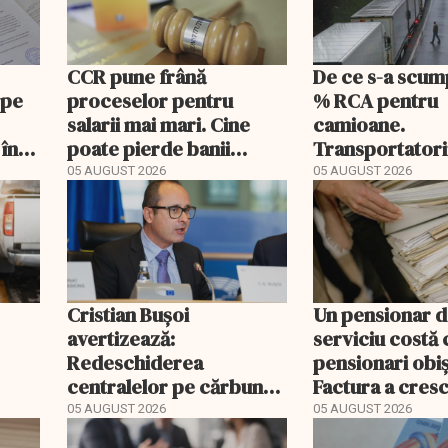
CCR pune frână
De ce s-a scum
 pe
proceselor pentru
% RCA pentru
salarii mai mari. Cine
camioane.
 în
poate pierde banii
Transportatori
ceruți statului
să publice tarif
05 AUGUST 2026
05 AUGUST 2026
Cristian Bușoi
Un pensionar 
avertizează:
serviciu costă 
Redeschiderea
pensionari obiș
centralelor pe cărbune
Factura a cresc
ort
poate costa România
ori mai repede
05 AUGUST 2026
05 AUGUST 2026
EXCLUSIV
peste un miliard de euro