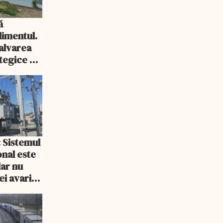
ă
imentul.
salvarea
tegice a
: Sistemul
onal este
dar nu
ei avarii