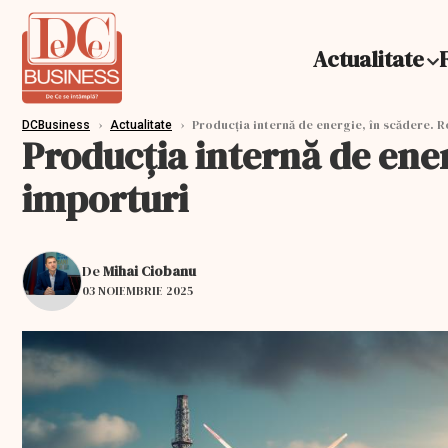
Actualitate
›
›
Producția internă de energie, în scădere. 
DCBusiness
Actualitate
Producția internă de ene
importuri
De
Mihai Ciobanu
03 NOIEMBRIE 2025