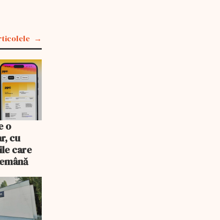
rticolele
e o
r, cu
ile care
ndemână