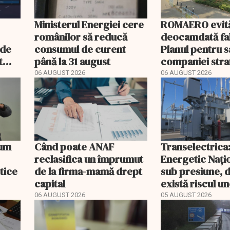
Ministerul Energiei cere
ROMAERO evit
românilor să reducă
deocamdată fal
nde
consumul de curent
Planul pentru 
t
până la 31 august
companiei stra
mult
fost confirmat
06 AUGUST 2026
06 AUGUST 2026
Cum
Când poate ANAF
Transelectrica
reclasifica un împrumut
Energetic Nați
etice
de la firma-mamă drept
sub presiune, 
capital
există riscul un
majore
06 AUGUST 2026
05 AUGUST 2026