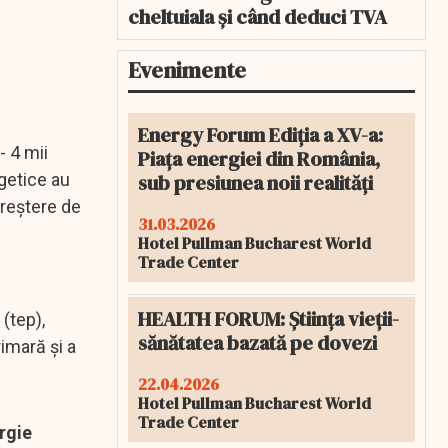
cheltuiala și când deduci TVA
Evenimente
Energy Forum Ediția a XV-a:
- 4 mii
Piața energiei din România,
sub presiunea noii realități
getice au
creștere de
31.03.2026
Hotel Pullman Bucharest World
Trade Center
HEALTH FORUM: Știința vieții-
(tep),
sănătatea bazată pe dovezi
imară și a
22.04.2026
Hotel Pullman Bucharest World
Trade Center
rgie