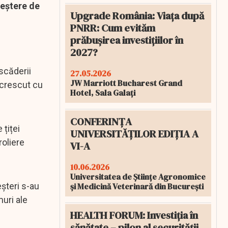
reştere de
Upgrade România: Viața după
PNRR: Cum evităm
prăbușirea investițiilor în
2027?
scăderii
27.05.2026
JW Marriott Bucharest Grand
a crescut cu
Hotel, Sala Galați
CONFERINȚA
 țiței
UNIVERSITĂȚILOR EDIȚIA A
roliere
VI-A
10.06.2026
Universitatea de Științe Agronomice
și Medicină Veterinară din București
șteri s-au
muri ale
HEALTH FORUM: Investiția în
sănătate – pilon al securității