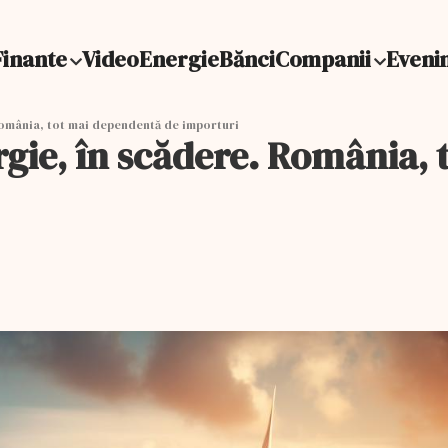
Finante
Video
Energie
Bănci
Companii
Eveni
România, tot mai dependentă de importuri
rgie, în scădere. România,