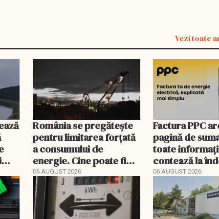
Vezi toate a
ează
România se pregătește
Factura PPC ar
ă
pentru limitarea forțată
pagină de suma
e
a consumului de
toate informați
i
energie. Cine poate fi
contează la î
deconectat
06 AUGUST 2026
06 AUGUST 2026