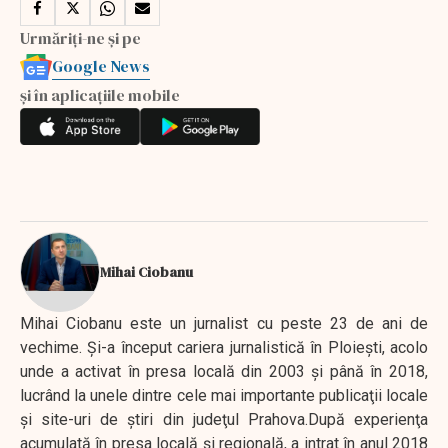
Urmăriți-ne și pe
Google News
și în aplicațiile mobile
Mihai Ciobanu
Mihai Ciobanu este un jurnalist cu peste 23 de ani de
vechime. Şi-a început cariera jurnalistică în Ploieşti, acolo
unde a activat în presa locală din 2003 şi până în 2018,
lucrând la unele dintre cele mai importante publicaţii locale
şi site-uri de ştiri din judeţul Prahova.După experienţa
acumulată în presa locală şi regională, a intrat în anul 2018