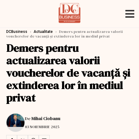
›
›
Demers pentru actualizarea valorii
DCBusiness
Actualitate
voucherelor de vacanță și extinderea lor în mediul privat
Demers pentru
actualizarea valorii
voucherelor de vacanță și
extinderea lor în mediul
privat
De
Mihai Ciobanu
03 NOIEMBRIE 2025