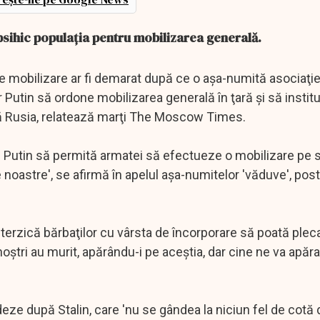
sihic populația pentru mobilizarea generală.
e mobilizare ar fi demarat după ce o aşa-numită asociaţie
ir Putin să ordone mobilizarea generală în ţară şi să instit
scă Rusia, relatează marţi The Moscow Times.
ci Putin să permită armatei să efectueze o mobilizare pe s
e noastre', se afirmă în apelul aşa-numitelor 'văduve', pos
nterzică bărbaţilor cu vârsta de încorporare să poată pleca
noştri au murit, apărându-i pe aceştia, dar cine ne va apăra
hideze după Stalin, care 'nu se gândea la niciun fel de cotă