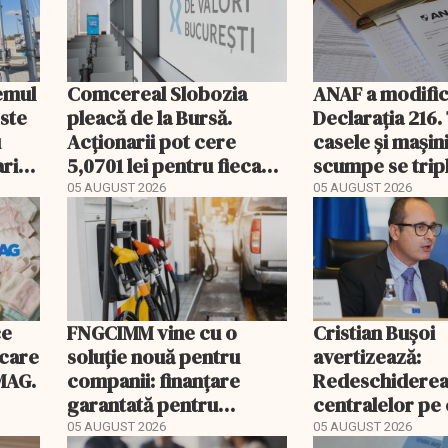
temul
Comcereal Slobozia
ANAF a modific
este
pleacă de la Bursă.
Declarația 216.
u
Acționarii pot cere
casele și mașin
rii
5,0701 lei pentru fiecare
scumpe se trip
acțiune
2026
05 AUGUST 2026
05 AUGUST 2026
ce
FNGCIMM vine cu o
Cristian Bușoi
ecare
soluție nouă pentru
avertizează:
MAG.
companii: finanțare
Redeschidere
garantată pentru
centralelor pe
carburant și transport
poate costa R
05 AUGUST 2026
05 AUGUST 2026