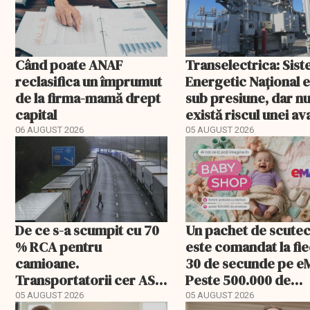
Când poate ANAF
Transelectrica: Sis
reclasifica un împrumut
Energetic Național 
de la firma-mamă drept
sub presiune, dar n
capital
există riscul unei ava
majore
06 AUGUST 2026
05 AUGUST 2026
De ce s-a scumpit cu 70
Un pachet de scute
% RCA pentru
este comandat la fi
camioane.
30 de secunde pe e
Transportatorii cer ASF
Peste 500.000 de
să publice tarifele
comenzi pentru
05 AUGUST 2026
05 AUGUST 2026