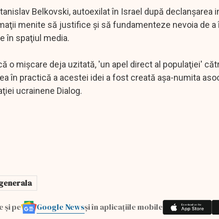
anislav Belkovski, autoexilat în Israel după declanşarea i
rmaţii menite să justifice şi să fundamenteze nevoia de a î
le în spaţiul media.
o mişcare deja uzitată, 'un apel direct al populaţiei' cătr
 în practică a acestei idei a fost creată aşa-numita asoc
ţiei ucrainene Dialog.
 generala
Google News
e și pe
și în aplicațiile mobile