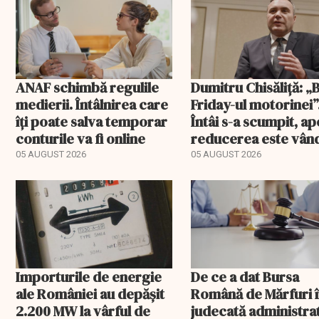
bebeluși au fost cu
livrare a doua
ANAF schimbă regulile
Dumitru Chisăliță: „
medierii. Întâlnirea care
Friday-ul motorinei”
îți poate salva temporar
Întâi s-a scumpit, ap
conturile va fi online
reducerea este vân
drept ajutor
05 AUGUST 2026
05 AUGUST 2026
Importurile de energie
De ce a dat Bursa
ale României au depășit
Română de Mărfuri 
2.200 MW la vârful de
judecată administrat