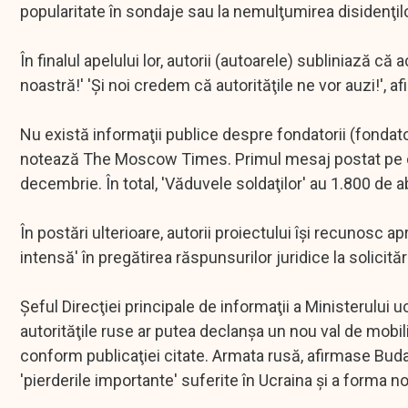
popularitate în sondaje sau la nemulţumirea disidenţilo
În finalul apelului lor, autorii (autoarele) subliniază 
noastră!' 'Şi noi credem că autorităţile ne vor auzi!', af
Nu există informaţii publice despre fondatorii (fondato
notează The Moscow Times. Primul mesaj postat pe ca
decembrie. În total, 'Văduvele soldaţilor' au 1.800 de a
În postări ulterioare, autorii proiectului îşi recunosc 
intensă' în pregătirea răspunsurilor juridice la solicitări
Şeful Direcţiei principale de informaţii a Ministerului 
autorităţile ruse ar putea declanşa un nou val de mobil
conform publicaţiei citate. Armata rusă, afirmase Bud
'pierderile importante' suferite în Ucraina şi a forma noi