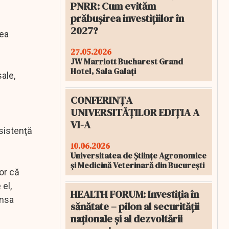
PNRR: Cum evităm
prăbușirea investițiilor în
2027?
rea
27.05.2026
JW Marriott Bucharest Grand
Hotel, Sala Galați
ale,
CONFERINȚA
UNIVERSITĂȚILOR EDIȚIA A
VI-A
asistenţă
10.06.2026
Universitatea de Științe Agronomice
și Medicină Veterinară din București
ior că
el,
HEALTH FORUM: Investiția în
ensa
sănătate – pilon al securității
naționale și al dezvoltării