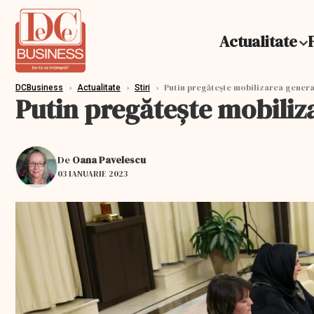
Actualitate
›
›
›
Putin pregătește mobilizarea general
DCBusiness
Actualitate
Stiri
Putin pregătește mobiliz
De
Oana Pavelescu
03 IANUARIE 2023