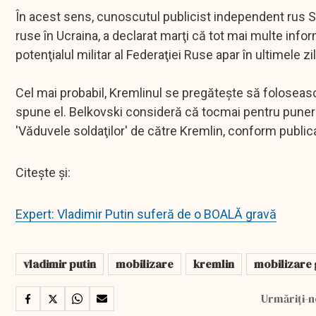
În acest sens, cunoscutul publicist independent rus St
ruse în Ucraina, a declarat marţi că tot mai multe info
potenţialul militar al Federaţiei Ruse apar în ultimele zi
Cel mai probabil, Kremlinul se pregăteşte să folosească 
spune el. Belkovski consideră că tocmai pentru punerea
'Văduvele soldaţilor' de către Kremlin, conform publica
Citește și:
Expert: Vladimir Putin suferă de o BOALĂ gravă
vladimir putin
mobilizare
kremlin
mobilizare
Urmăriți-n