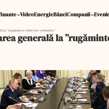
Finante
Video
Energie
Bănci
Companii
Eveni
ă la ”rugămintea văduvelor soldaților”
area generală la ”rugămint