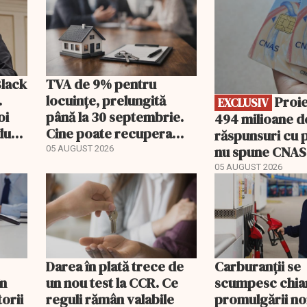
EXCLUSIV
peste un milia
Black
TVA de 9% pentru
.
locuințe, prelungită
Proiect de
EXCLUSIV
oi
până la 30 septembrie.
494 milioane de
dută
Cine poate recupera
răspunsuri cu p
diferența de taxă
nu spune CNAS
05 AUGUST 2026
noul PIAS
05 AUGUST 2026
Darea în plată trece de
Carburanții se
în
un nou test la CCR. Ce
scumpesc chiar
orii
reguli rămân valabile
promulgării noi