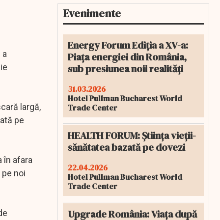
Evenimente
Energy Forum Ediția a XV-a:
 a
Piața energiei din România,
sub presiunea noii realități
uie
31.03.2026
Hotel Pullman Bucharest World
cară largă,
Trade Center
tată pe
HEALTH FORUM: Știința vieții-
sănătatea bazată pe dovezi
 în afara
22.04.2026
 pe noi
Hotel Pullman Bucharest World
Trade Center
Upgrade România: Viața după
 de