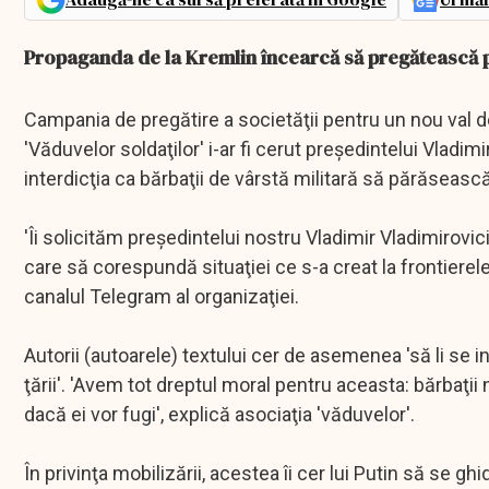
Propaganda de la Kremlin încearcă să pregătească p
Campania de pregătire a societăţii pentru un nou val d
'Văduvelor soldaţilor' i-ar fi cerut preşedintelui Vladim
interdicţia ca bărbaţii de vârstă militară să părăsea
'Îi solicităm preşedintelui nostru Vladimir Vladimirovi
care să corespundă situaţiei ce s-a creat la frontierel
canalul Telegram al organizaţiei.
Autorii (autoarele) textului cer de asemenea 'să li se i
ţării'. 'Avem tot dreptul moral pentru aceasta: bărbaţii 
dacă ei vor fugi', explică asociaţia 'văduvelor'.
În privinţa mobilizării, acestea îi cer lui Putin să se g