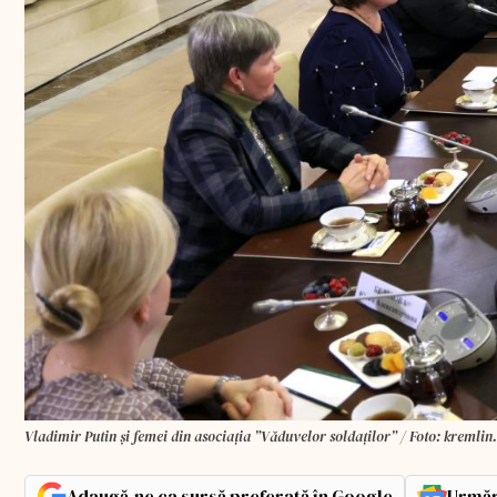
Vladimir Putin și femei din asociația ”Văduvelor soldaților” / Foto: kremlin
Adaugă-ne ca sursă preferată în Google
Urmăr