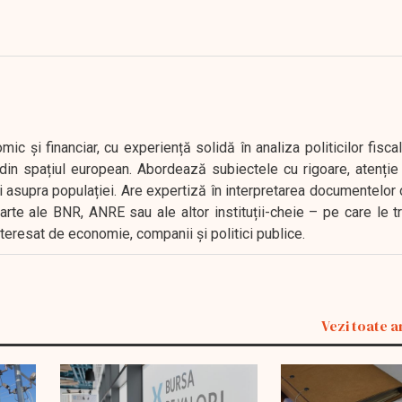
 și financiar, cu experiență solidă în analiza politicilor fiscal
in spațiul european. Abordează subiectele cu rigoare, atenție l
i asupra populației. Are expertiză în interpretarea documentelor 
oarte ale BNR, ANRE sau ale altor instituții-cheie – pe care le 
interesat de economie, companii și politici publice.
Vezi toate a