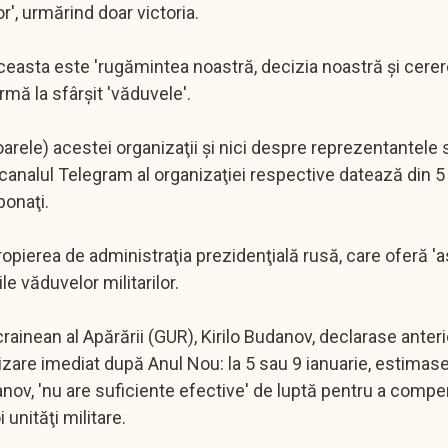
r', urmărind doar victoria.
că aceasta este 'rugămintea noastră, decizia noastră şi cere
irmă la sfârşit 'văduvele'.
arele) acestei organizaţii şi nici despre reprezentantele s
nalul Telegram al organizaţiei respective datează din 5
bonaţi.
apropierea de administraţia prezidenţială rusă, care oferă '
le văduvelor militarilor.
ucrainean al Apărării (GUR), Kirilo Budanov, declarase anter
izare imediat după Anul Nou: la 5 sau 9 ianuarie, estimase 
anov, 'nu are suficiente efective' de luptă pentru a comp
 unităţi militare.