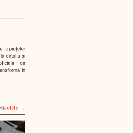
e, a piețelor
a detaliu și
oficiale – de
transformă în
rticolele