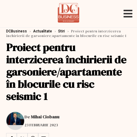
›
›
›
Proiect pentru interzicerea
DCBusiness
Actualitate
Stiri
închirierii de garsoniere/apartamente în blocurile cu risc seismic 1
Proiect pentru
interzicerea închirierii de
garsoniere/apartamente
în blocurile cu risc
seismic 1
De
Mihai Ciobanu
23 FEBRUARIE 2023