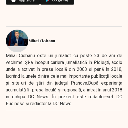
Mihai Ciobanu
Mihai Ciobanu este un jurnalist cu peste 23 de ani de
vechime. Şi-a început cariera jurnalistică în Ploieşti, acolo
unde a activat în presa locală din 2003 şi până în 2018,
lucrând la unele dintre cele mai importante publicaţii locale
şi site-uri de ştiri din judeţul Prahova.După experienţa
acumulată în presa locală şi regională, a intrat în anul 2018
în echipa DC News. În prezent este redactor-şef DC
Business şi redactor la DC News.