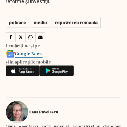
reforme şi investiţii.
poluare
mediu
repowereu romania
Urmăriți-ne și pe
Google News
și în aplicațiile mobile
Oana Pavelescu
Oana Pavelescu este jurnalist specializat în domeniul