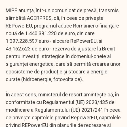
MIPE anunţa, într-un comunicat de presă, transmis
sâmbătă AGERPRES, că, în ceea ce priveşte
REPowerEU, programul aduce României o finanţare
nouă de 1.440.391.220 de euro, din care
1.397.228.597 euro - alocare RePowerEU, şi
43.162.623 de euro - rezerva de ajustare la Brexit
pentru investiţii strategice în domeniul-cheie al
siguranţei energetice, care să permită crearea unor
ecosisteme de producţie şi stocare a energiei
curate (hidroenergie, fotovoltaice).
În acest sens, ministerul de resort aminteşte că, în
conformitate cu Regulamentul (UE) 2023/435 de
modificare a Regulamentului (UE) 2021/241 în ceea
ce priveşte capitolele privind RepowerEU, capitolele
privind REPowerEU din planurile de redresare şi