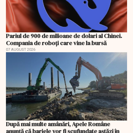
Pariul de 900 de milioane de dolari al Chinei.
Compania de roboți care vine la bursă
07 AUGUST 2026
După mai multe amânări, Apele Române
anunță că barjele vor fi scufundate astăzi în