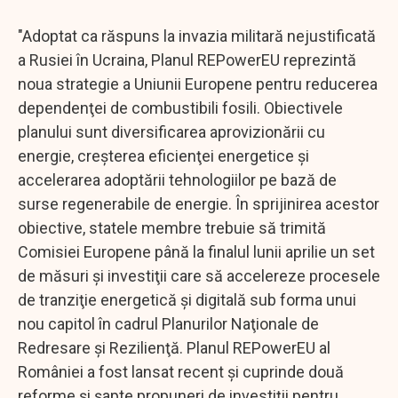
"Adoptat ca răspuns la invazia militară nejustificată
a Rusiei în Ucraina, Planul REPowerEU reprezintă
noua strategie a Uniunii Europene pentru reducerea
dependenţei de combustibili fosili. Obiectivele
planului sunt diversificarea aprovizionării cu
energie, creşterea eficienţei energetice şi
accelerarea adoptării tehnologiilor pe bază de
surse regenerabile de energie. În sprijinirea acestor
obiective, statele membre trebuie să trimită
Comisiei Europene până la finalul lunii aprilie un set
de măsuri şi investiţii care să accelereze procesele
de tranziţie energetică şi digitală sub forma unui
nou capitol în cadrul Planurilor Naţionale de
Redresare şi Rezilienţă. Planul REPowerEU al
României a fost lansat recent şi cuprinde două
reforme şi şapte propuneri de investiţii pentru