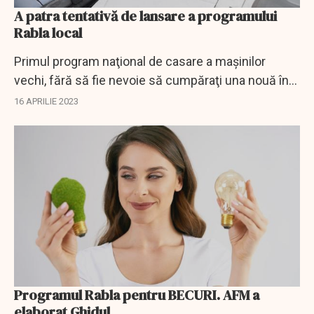
A patra tentativă de lansare a programului
Rabla local
Primul program naţional de casare a maşinilor
vechi, fără să fie nevoie să cumpăraţi una nouă în
schimb, ar urma să înceapă săptămâna viitoare.
16 APRILIE 2023
Programul Rabla pentru BECURI. AFM a
elaborat Ghidul