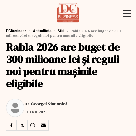
›
›
›
Rabla 2026 are buget de 300
DCBusiness
Actualitate
Stiri
milioane lei și reguli noi pentru mașinile eligibile
Rabla 2026 are buget de
300 milioane lei și reguli
noi pentru mașinile
eligibile
De
Georgel Simionică
10 IUNIE 2026