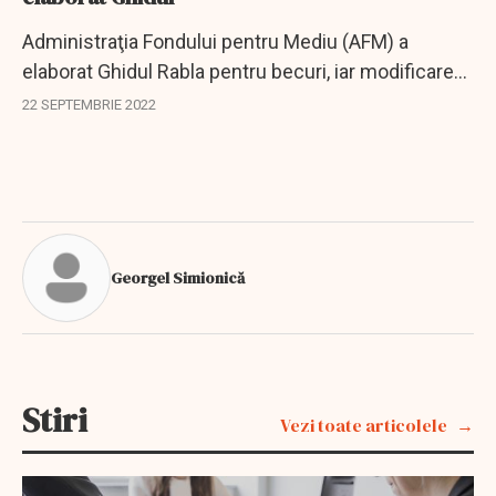
Administraţia Fondului pentru Mediu (AFM) a
elaborat Ghidul Rabla pentru becuri, iar modificarea
de buget pentru AFM, care va cuprinde inclusiv
22 SEPTEMBRIE 2022
bugetul pentru Rabla becuri, va intra în şedinţa de...
Georgel Simionică
Stiri
Vezi toate articolele