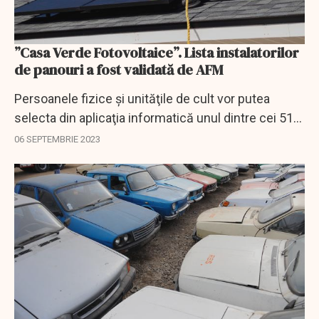
”Casa Verde Fotovoltaice”. Lista instalatorilor
de panouri a fost validată de AFM
Persoanele fizice şi unităţile de cult vor putea
selecta din aplicaţia informatică unul dintre cei 515
instalatori validaţi pentru a le fi verificate
06 SEPTEMBRIE 2023
documentele depuse în cadrul programului...