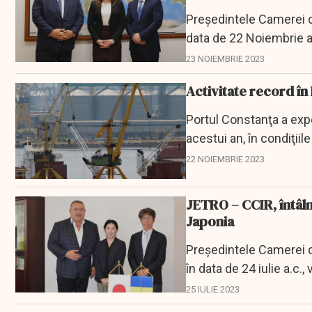
Președintele Camerei d
data de 22 Noiembrie a.
Americii...
23 NOIEMBRIE 2023
Activitate record în
Portul Constanţa a expe
acestui an, în condiţii
volumul total, au...
22 NOIEMBRIE 2023
JETRO – CCIR, întâl
Japonia
Președintele Camerei de
în data de 24 iulie a.c.
Trade...
25 IULIE 2023