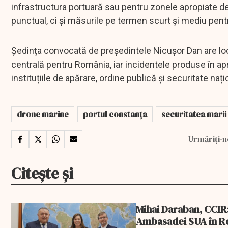
infrastructura portuară sau pentru zonele apropiate de 
punctual, ci și măsurile pe termen scurt și mediu pentr
Ședința convocată de președintele Nicușor Dan are lo
centrală pentru România, iar incidentele produse în ap
instituțiile de apărare, ordine publică și securitate nați
drone marine
portul constanța
securitatea marii
Urmăriți-n
Citește și
Mihai Daraban, CCIR: 
Ambasadei SUA în R