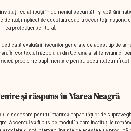
nstituții cu atribuții în domeniul securității și apărării nați
cidentul, implicațiile acestuia asupra securității naționale
irea protecției pe litoral.
dedicată evaluării riscurilor generate de acest tip de ame
. În contextul războiului din Ucraina și al tensiunilor pe
 ridică probleme suplimentare pentru securitatea infrastr
enire și răspuns în Marea Neagră
surile necesare pentru întărirea capacităților de supraveg
re. Accentul va fi pus pe modul în care instituțiile român
le asociate și pot interveni înainte ca acestea să producă