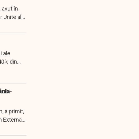
 avut în
r Unite ale
i ale
 40% din
ânia-
 a primit,
n External