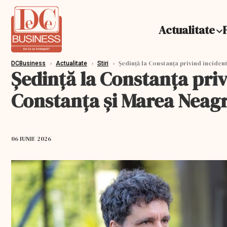
Actualitate
›
›
›
Ședință la Constanța privind inciden
DCBusiness
Actualitate
Stiri
Ședință la Constanța pri
Constanța și Marea Neag
06 IUNIE 2026