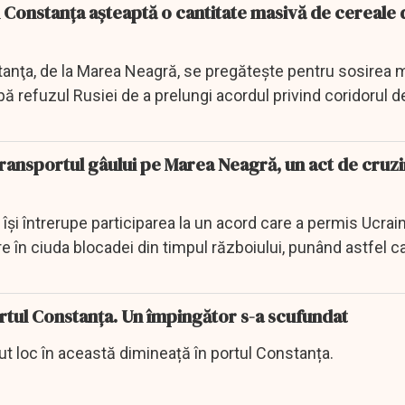
l Constanța aşteaptă o cantitate masivă de cereale 
anţa, de la Marea Neagră, se pregăteşte pentru sosirea 
pă refuzul Rusiei de a prelungi acordul privind coridorul d
ansportul gâului pe Marea Neagră, un act de cruz
 își întrerupe participarea la un acord care a permis Ucrain
 în ciuda blocadei din timpul războiului, punând astfel ca
rtul Constanța. Un împingător s-a scufundat
ut loc în această dimineață în portul Constanța.