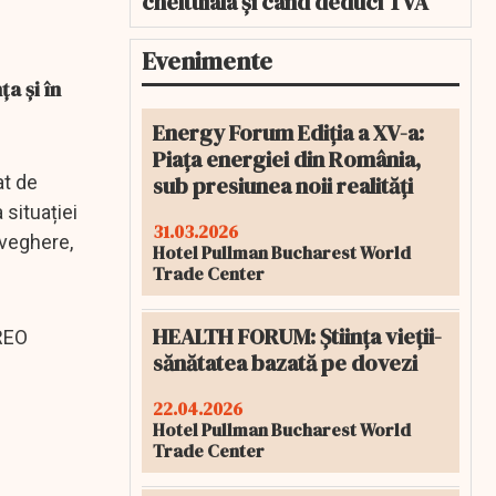
cheltuiala și când deduci TVA
Evenimente
a și în
Energy Forum Ediția a XV-a:
Piața energiei din România,
sub presiunea noii realități
at de
 situației
31.03.2026
aveghere,
Hotel Pullman Bucharest World
Trade Center
HEALTH FORUM: Știința vieții-
BREO
sănătatea bazată pe dovezi
22.04.2026
Hotel Pullman Bucharest World
Trade Center