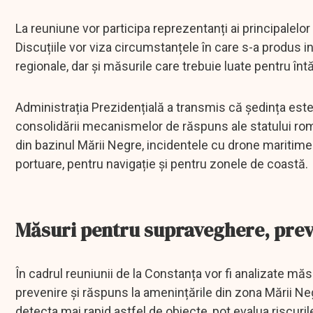
La reuniune vor participa reprezentanți ai principalelor i
Discuțiile vor viza circumstanțele în care s-a produs in
regionale, dar și măsurile care trebuie luate pentru întăr
Administrația Prezidențială a transmis că ședința este 
consolidării mecanismelor de răspuns ale statului român
din bazinul Mării Negre, incidentele cu drone maritime
portuare, pentru navigație și pentru zonele de coastă.
Măsuri pentru supraveghere, prev
În cadrul reuniunii de la Constanța vor fi analizate mă
prevenire și răspuns la amenințările din zona Mării Neg
detecta mai rapid astfel de obiecte, pot evalua riscuri