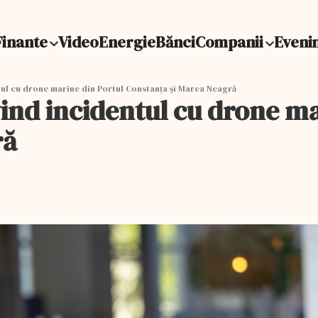
Finante
Video
Energie
Bănci
Companii
Eveni
tul cu drone marine din Portul Constanța și Marea Neagră
vind incidentul cu drone ma
ră