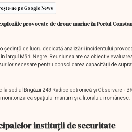
ește-ne pe Google News
xploziile provocate de drone marine în Portul Constanț
ședință de lucru dedicată analizării incidentului provoc
în largul Mării Negre. Reuniunea are ca obiectiv evaluarea
ăsurilor necesare pentru consolidarea capacității de supr
loc la sediul Brigăzii 243 Radioelectronică și Observare - 
monitorizarea spațiului maritim și a litoralului românesc.
cipalelor instituții de securitate