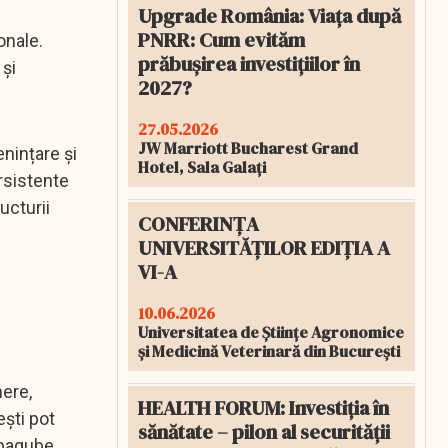
Upgrade România: Viața după
PNRR: Cum evităm
onale.
prăbușirea investițiilor în
 și
2027?
27.05.2026
JW Marriott Bucharest Grand
nințare și
Hotel, Sala Galați
rsistente
ucturii
CONFERINȚA
UNIVERSITĂȚILOR EDIȚIA A
VI-A
10.06.2026
Universitatea de Științe Agronomice
și Medicină Veterinară din București
here,
HEALTH FORUM: Investiția în
ești pot
sănătate – pilon al securității
 pagube