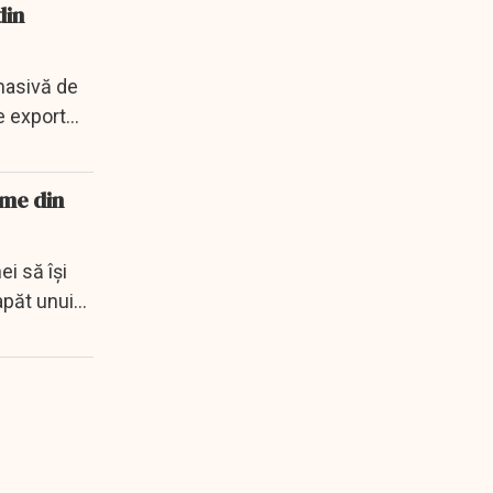
din
masivă de
e export
ime din
ei să își
păt unui...