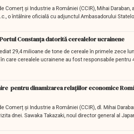
e Comerț și Industrie a României (CCIR), Mihai Daraban, a
c., o întâlnire oficială cu adjunctul Ambasadorului Statelo
 Portul Constanța datorită cerealelor ucrainene
diat 29,4 milioane de tone de cereale în primele zece lun
le în care cerealele ucrainene au fost responsabile pentru
nire pentru dinamizarea relațiilor economice Rom
 Comerț și Industrie a României (CCIR), dl. Mihai Daraban,
, vizita dnei. Sawaka Takazaki, noul director general al Japa