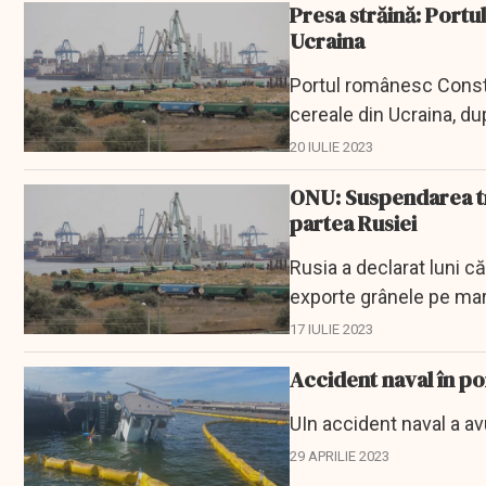
Presa străină: Portu
Ucraina
Portul românesc Const
cereale din Ucraina, du
mediat de Turcia...
20 IULIE 2023
ONU: Suspendarea tr
partea Rusiei
Rusia a declarat luni că
exporte grânele pe mare
17 IULIE 2023
Accident naval în po
UIn accident naval a av
29 APRILIE 2023