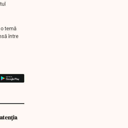
tul
e o temă
nsă între
 atenția