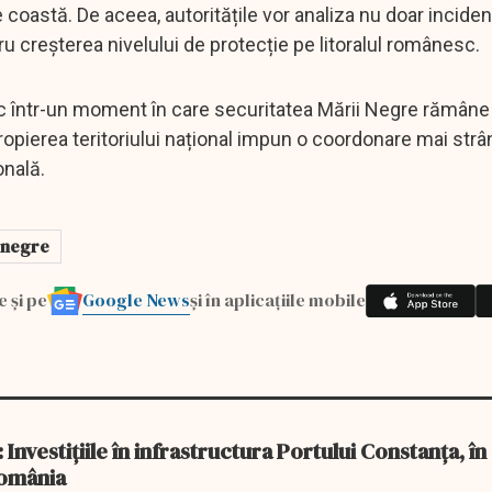
coastă. De aceea, autoritățile vor analiza nu doar inciden
u creșterea nivelului de protecție pe litoralul românesc.
c într-un moment în care securitatea Mării Negre rămân
ropierea teritoriului național impun o coordonare mai strâ
onală.
 negre
Google News
e și pe
și în aplicațiile mobile
Investițiile în infrastructura Portului Constanța, în
omânia