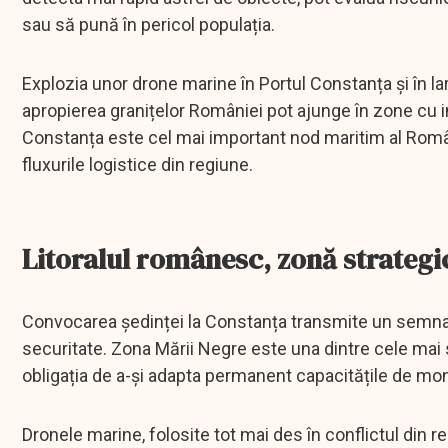
sau să pună în pericol populația.
Explozia unor drone marine în Portul Constanța și în la
apropierea granițelor României pot ajunge în zone cu 
Constanța este cel mai important nod maritim al Românie
fluxurile logistice din regiune.
Litoralul românesc, zonă strategi
Convocarea ședinței la Constanța transmite un semnal 
securitate. Zona Mării Negre este una dintre cele mai s
obligația de a-și adapta permanent capacitățile de monit
Dronele marine, folosite tot mai des în conflictul din r