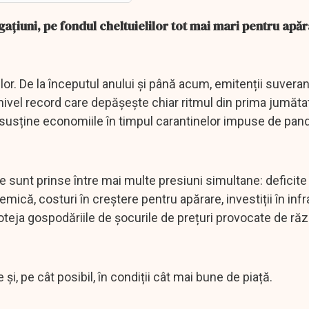
țiuni, pe fondul cheltuielilor tot mai mari pentru apăr
or. De la începutul anului și până acum, emitenții suveran
n nivel record care depășește chiar ritmul din prima jumăta
 susține economiile în timpul carantinelor impuse de pa
e sunt prinse între mai multe presiuni simultane: deficit
mică, costuri în creștere pentru apărare, investiții în inf
roteja gospodăriile de șocurile de prețuri provocate de răz
și, pe cât posibil, în condiții cât mai bune de piață.