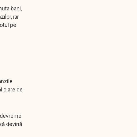
uta bani,
ilor, iar
totul pe
ânzile
i clare de
ai devreme
 să devină