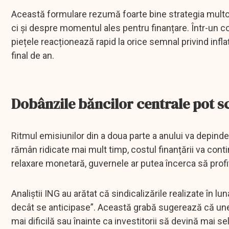
Această formulare rezumă foarte bine strategia multo
ci și despre momentul ales pentru finanțare. Într-un co
piețele reacționează rapid la orice semnal privind infla
final de an.
Dobânzile băncilor centrale pot 
Ritmul emisiunilor din a doua parte a anului va depind
rămân ridicate mai mult timp, costul finanțării va co
relaxare monetară, guvernele ar putea încerca să prof
Analiștii ING au arătat că sindicalizările realizate în l
decât se anticipase”. Această grabă sugerează că unele
mai dificilă sau înainte ca investitorii să devină mai sel