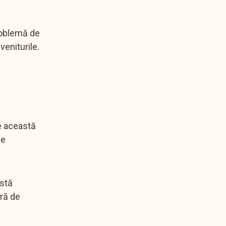
problemă de
veniturile.
e această
de
astă
tră de