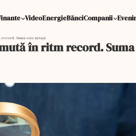
Finante
Video
Energie
Bănci
Companii
Eveni
 record. Suma este uriașă
mută în ritm record. Suma 