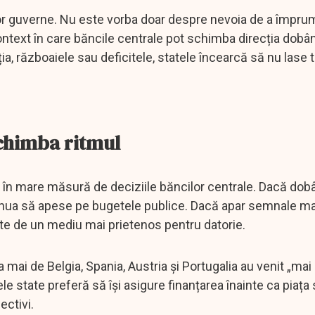
r guverne. Nu este vorba doar despre nevoia de a împrum
ntext în care băncile centrale pot schimba direcția dobânz
ția, războaiele sau deficitele, statele încearcă să nu lase 
schimba ritmul
e în mare măsură de deciziile băncilor centrale. Dacă dob
ntinua să apese pe bugetele publice. Dacă apar semnale ma
ite de un mediu mai prietenos pentru datorie.
una mai de Belgia, Spania, Austria și Portugalia au venit „m
 state preferă să își asigure finanțarea înainte ca piața
ectivi.