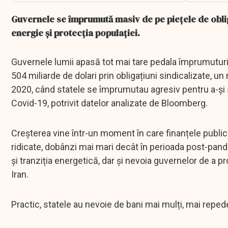
Guvernele se împrumută masiv de pe piețele de obliga
energie și protecția populației.
Guvernele lumii apasă tot mai tare pedala împrumuturil
504 miliarde de dolari prin obligațiuni sindicalizate, u
2020, când statele se împrumutau agresiv pentru a-și
Covid-19, potrivit datelor analizate de Bloomberg.
Creșterea vine într-un moment în care finanțele public
ridicate, dobânzi mai mari decât în perioada post-pande
și tranziția energetică, dar și nevoia guvernelor de a p
Iran.
Practic, statele au nevoie de bani mai mulți, mai repede 