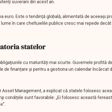
itenți suverani din acest an.
na euro. Este o tendință globală, alimentată de aceeași 
lume în care cheltuielile publice cresc mai repede decât 
datoria statelor
ligațiunile cu maturități mai scurte. Guvernele profită d
oile de finanțare și pentru a gestiona un calendar încărcat 
 Asset Management, a explicat că statele folosesc ace
imp condițiile sunt favorabile: „Ei folosesc această fereas
e”.