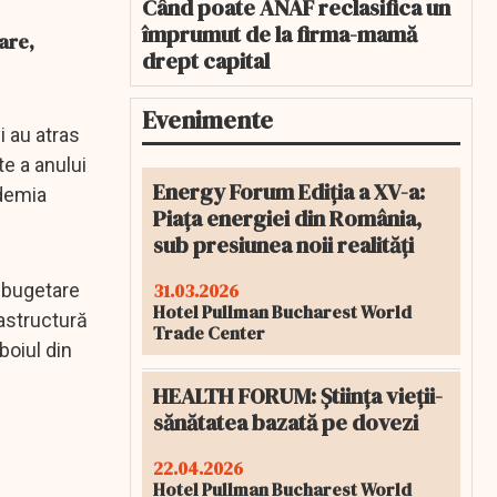
Când poate ANAF reclasifica un
împrumut de la firma-mamă
are,
drept capital
Evenimente
i au atras
te a anului
Energy Forum Ediția a XV-a:
ndemia
Piața energiei din România,
sub presiunea noii realități
31.03.2026
e bugetare
Hotel Pullman Bucharest World
rastructură
Trade Center
boiul din
HEALTH FORUM: Știința vieții-
sănătatea bazată pe dovezi
22.04.2026
Hotel Pullman Bucharest World