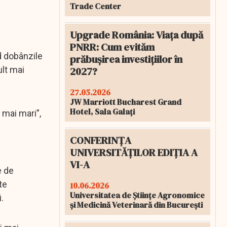
Trade Center
Upgrade România: Viața după
PNRR: Cum evităm
d dobânzile
prăbușirea investițiilor în
2027?
ult mai
27.05.2026
JW Marriott Bucharest Grand
Hotel, Sala Galați
 mai mari”,
CONFERINȚA
UNIVERSITĂȚILOR EDIȚIA A
VI-A
e de
te
10.06.2026
Universitatea de Științe Agronomice
.
și Medicină Veterinară din București