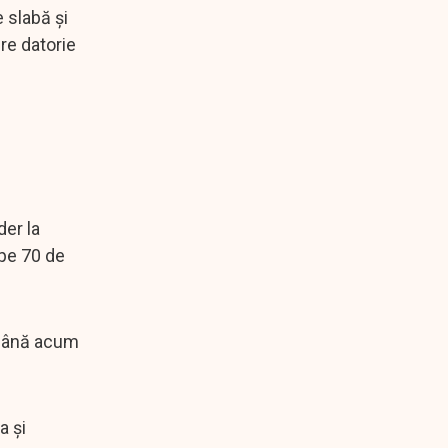
e slabă și
ere datorie
der la
ape 70 de
s până acum
a și