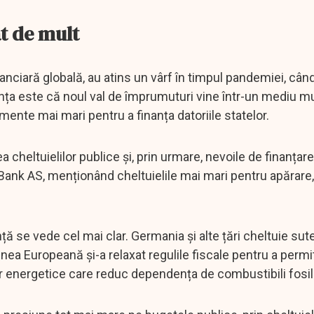
t de mult
anciară globală, au atins un vârf în timpul pandemiei, cân
ența este că noul val de împrumuturi vine într-un mediu m
ndamente mai mari pentru a finanța datoriile statelor.
a cheltuielilor publice și, prin urmare, nevoile de finanțare
Bank AS, menționând cheltuielile mai mari pentru apărare,
ță se vede cel mai clar. Germania și alte țări cheltuie sut
unea Europeană și-a relaxat regulile fiscale pentru a permi
or energetice care reduc dependența de combustibili fosili