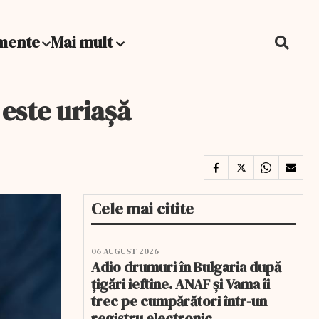
mente
Mai mult
este uriașă
Cele mai citite
06 AUGUST 2026
Adio drumuri în Bulgaria după
țigări ieftine. ANAF și Vama îi
trec pe cumpărători într-un
registru electronic