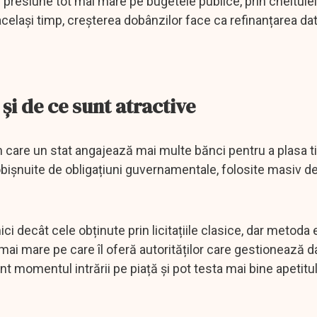
 presiune tot mai mare pe bugetele publice, prin cheltuiel
 același timp, creșterea dobânzilor face ca refinanțarea dat
 și de ce sunt atractive
n care un stat angajează mai multe bănci pentru a plasa tit
 obișnuite de obligațiuni guvernamentale, folosite masiv d
ci decât cele obținute prin licitațiile clasice, dar metoda 
mai mare pe care îl oferă autorităților care gestionează d
nt momentul intrării pe piață și pot testa mai bine apetitu