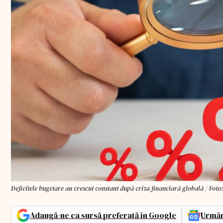
Deficitele bugetare au crescut constant după criza financiară globală / Foto
Adaugă-ne ca sursă preferată în Google
Urmăr