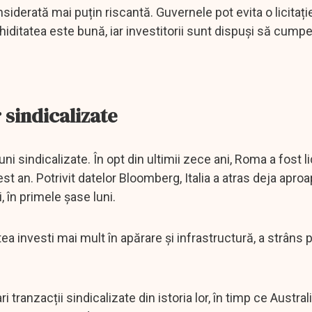
siderată mai puțin riscantă. Guvernele pot evita o licitați
ichiditatea este bună, iar investitorii sunt dispuși să cump
 sindicalizate
i sindicalizate. În opt din ultimii zece ani, Roma a fost li
est an. Potrivit datelor Bloomberg, Italia a atras deja apro
, în primele șase luni.
utea investi mai mult în apărare și infrastructură, a strân
 tranzacții sindicalizate din istoria lor, în timp ce Australi