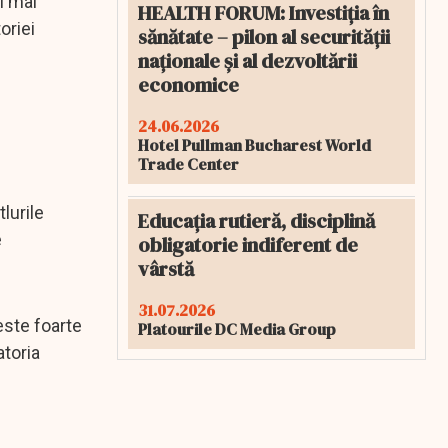
i mai
HEALTH FORUM: Investiția în
oriei
sănătate – pilon al securității
naționale și al dezvoltării
economice
24.06.2026
Hotel Pullman Bucharest World
Trade Center
lurile
Educația rutieră, disciplină
e
obligatorie indiferent de
vârstă
31.07.2026
este foarte
Platourile DC Media Group
atoria
l