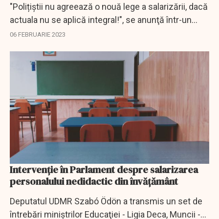
"Polițiștii nu agreează o nouă lege a salarizării, dacă
actuala nu se aplică integral!", se anunţă într-un
comunicat al SNPPC.
06 FEBRUARIE 2023
Intervenţie în Parlament despre salarizarea
personalului nedidactic din învățământ
Deputatul UDMR Szabó Ödön a transmis un set de
întrebări miniştrilor Educaţiei - Ligia Deca, Muncii -