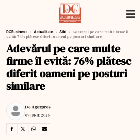
›
›
›
Adevărul pe care multe firme îl
DCBusiness
Actualitate
Stiri
evită: 76% plătesc diferit oameni pe posturi similare
Adevărul pe care multe
firme îl evită: 76% plătesc
diferit oameni pe posturi
similare
De
Agerpres
09 IUNIE 2026