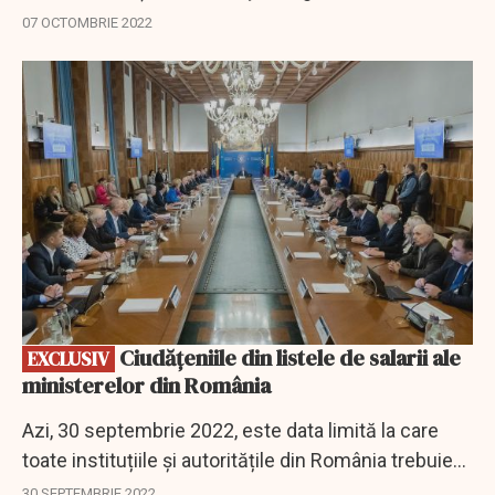
Marius Budăi şi Finanţelor - Adrian Câciu cu privire
07 OCTOMBRIE 2022
la situaţia salarizării...
EXCLUSIV
Ciudățeniile din listele de salarii ale
EXCLUSIV
ministerelor din România
Azi, 30 septembrie 2022, este data limită la care
toate instituțiile și autoritățile din România trebuie
să își publice pe site-urile proprii salariile și
30 SEPTEMBRIE 2022