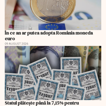
În ce an ar putea adopta România moneda
euro
09 AUGUST 2026
Statul plătește până la 7,15% pentru