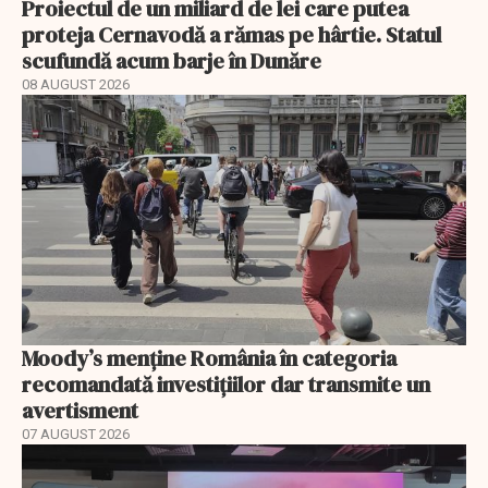
Proiectul de un miliard de lei care putea
proteja Cernavodă a rămas pe hârtie. Statul
scufundă acum barje în Dunăre
08 AUGUST 2026
Moody’s menține România în categoria
recomandată investițiilor dar transmite un
avertisment
07 AUGUST 2026