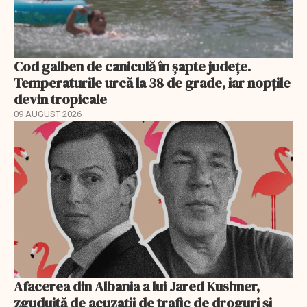
Cod galben de caniculă în șapte județe.
Temperaturile urcă la 38 de grade, iar nopțile
devin tropicale
09 AUGUST 2026
Afacerea din Albania a lui Jared Kushner,
zguduită de acuzații de trafic de droguri și