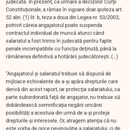
judecată. În prezent, ca urmare a deciziilor Curţii
Constituţionale, a rămas în vigoare doar ipoteza art.
52 alin. (1) lit. b, teza a doua din Legea nr. 53/2003,
potrivit căreia angajatorul poate suspenda
contractul individual de muncă atunci când
salariatul a fost trimis în judecată pentru fapte
penale incompatibile cu funcţia deţinută, până la
rămânerea definitivă a hotărârii judecătoreşti. (...)
"Angajatorul şi salariatul trebuie să dispună de
mijloace echivalente de a-şi apăra drepturile care
derivă din acest raport, iar protecţia salariatului, ca
parte subordonată faţă de angajator, nu trebuie să
dobândească semnificaţia negării oricărei
posibilităţi a acestuia din urmă de a-şi proteja
drepturile şi interesele. Or, atragem atenţia că nu
este vorba de orice nevinovăţie a salariatului, ci de