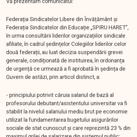
Vă prezentăm comunicatul:
Federația Sindicatelor Libere din Învățământ și
Federația Sindicatelor din Educație „SPIRU HARET”,
în urma consultării liderilor organizațiilor sindicale
afiliate, în cadrul ședințelor Colegiilor liderilor celor
două federații, au luat decizia suspendării grevei
generale, condiționată de instituirea, în ordonanța
de urgență ce urmează a fi aprobată în ședința de
Guvern de astăzi, prin articol distinct, a:
- principiului potrivit căruia salariul de bază al
profesorului debutant/asistentului universitar va fi
stabilit la nivelul salariului mediu brut pe economie
utilizat la fundamentarea bugetului asigurărilor
sociale de stat cunoscut și care reprezintă 23 % din
maximul grilei de salarizare din sistemul public;